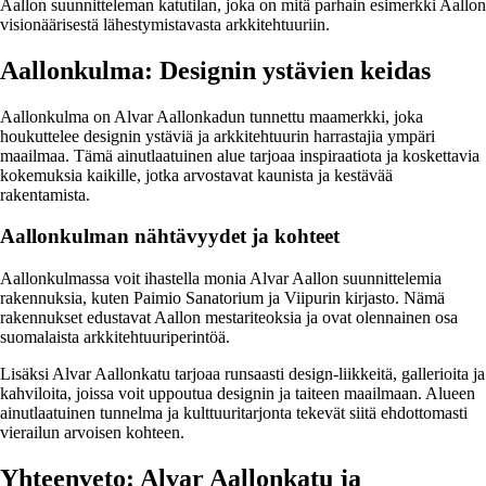
Aallon suunnitteleman katutilan, joka on mitä parhain esimerkki Aallon
visionäärisestä lähestymistavasta arkkitehtuuriin.
Aallonkulma: Designin ystävien keidas
Aallonkulma on Alvar Aallonkadun tunnettu maamerkki, joka
houkuttelee designin ystäviä ja arkkitehtuurin harrastajia ympäri
maailmaa. Tämä ainutlaatuinen alue tarjoaa inspiraatiota ja koskettavia
kokemuksia kaikille, jotka arvostavat kaunista ja kestävää
rakentamista.
Aallonkulman nähtävyydet ja kohteet
Aallonkulmassa voit ihastella monia Alvar Aallon suunnittelemia
rakennuksia, kuten Paimio Sanatorium ja Viipurin kirjasto. Nämä
rakennukset edustavat Aallon mestariteoksia ja ovat olennainen osa
suomalaista arkkitehtuuriperintöä.
Lisäksi Alvar Aallonkatu tarjoaa runsaasti design-liikkeitä, gallerioita ja
kahviloita, joissa voit uppoutua designin ja taiteen maailmaan. Alueen
ainutlaatuinen tunnelma ja kulttuuritarjonta tekevät siitä ehdottomasti
vierailun arvoisen kohteen.
Yhteenveto: Alvar Aallonkatu ja