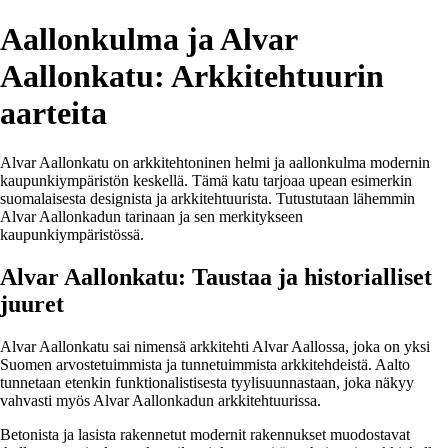
Aallonkulma ja Alvar
Aallonkatu: Arkkitehtuurin
aarteita
Alvar Aallonkatu on arkkitehtoninen helmi ja aallonkulma modernin
kaupunkiympäristön keskellä. Tämä katu tarjoaa upean esimerkin
suomalaisesta designista ja arkkitehtuurista. Tutustutaan lähemmin
Alvar Aallonkadun tarinaan ja sen merkitykseen
kaupunkiympäristössä.
Alvar Aallonkatu: Taustaa ja historialliset
juuret
Alvar Aallonkatu sai nimensä arkkitehti Alvar Aallossa, joka on yksi
Suomen arvostetuimmista ja tunnetuimmista arkkitehdeistä. Aalto
tunnetaan etenkin funktionalistisesta tyylisuunnastaan, joka näkyy
vahvasti myös Alvar Aallonkadun arkkitehtuurissa.
Betonista ja lasista rakennetut modernit rakennukset muodostavat