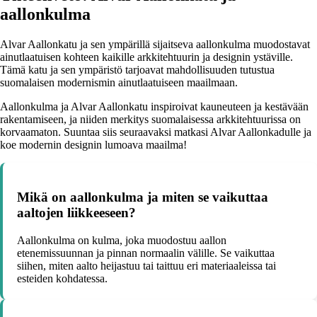
aallonkulma
Alvar Aallonkatu ja sen ympärillä sijaitseva aallonkulma muodostavat
ainutlaatuisen kohteen kaikille arkkitehtuurin ja designin ystäville.
Tämä katu ja sen ympäristö tarjoavat mahdollisuuden tutustua
suomalaisen modernismin ainutlaatuiseen maailmaan.
Aallonkulma ja Alvar Aallonkatu inspiroivat kauneuteen ja kestävään
rakentamiseen, ja niiden merkitys suomalaisessa arkkitehtuurissa on
korvaamaton. Suuntaa siis seuraavaksi matkasi Alvar Aallonkadulle ja
koe modernin designin lumoava maailma!
Mikä on aallonkulma ja miten se vaikuttaa
aaltojen liikkeeseen?
Aallonkulma on kulma, joka muodostuu aallon
etenemissuunnan ja pinnan normaalin välille. Se vaikuttaa
siihen, miten aalto heijastuu tai taittuu eri materiaaleissa tai
esteiden kohdatessa.