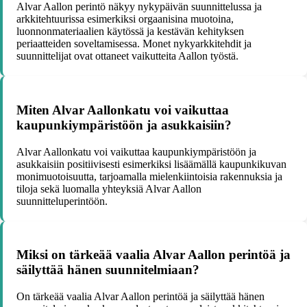
Alvar Aallon perintö näkyy nykypäivän suunnittelussa ja
arkkitehtuurissa esimerkiksi orgaanisina muotoina,
luonnonmateriaalien käytössä ja kestävän kehityksen
periaatteiden soveltamisessa. Monet nykyarkkitehdit ja
suunnittelijat ovat ottaneet vaikutteita Aallon työstä.
Miten Alvar Aallonkatu voi vaikuttaa
kaupunkiympäristöön ja asukkaisiin?
Alvar Aallonkatu voi vaikuttaa kaupunkiympäristöön ja
asukkaisiin positiivisesti esimerkiksi lisäämällä kaupunkikuvan
monimuotoisuutta, tarjoamalla mielenkiintoisia rakennuksia ja
tiloja sekä luomalla yhteyksiä Alvar Aallon
suunnitteluperintöön.
Miksi on tärkeää vaalia Alvar Aallon perintöä ja
säilyttää hänen suunnitelmiaan?
On tärkeää vaalia Alvar Aallon perintöä ja säilyttää hänen