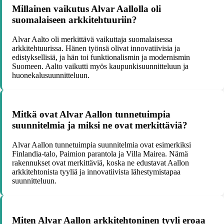
Millainen vaikutus Alvar Aallolla oli
suomalaiseen arkkitehtuuriin?
Alvar Aalto oli merkittävä vaikuttaja suomalaisessa
arkkitehtuurissa. Hänen työnsä olivat innovatiivisia ja
edistyksellisiä, ja hän toi funktionalismin ja modernismin
Suomeen. Aalto vaikutti myös kaupunkisuunnitteluun ja
huonekalusuunnitteluun.
Mitkä ovat Alvar Aallon tunnetuimpia
suunnitelmia ja miksi ne ovat merkittäviä?
Alvar Aallon tunnetuimpia suunnitelmia ovat esimerkiksi
Finlandia-talo, Paimion parantola ja Villa Mairea. Nämä
rakennukset ovat merkittäviä, koska ne edustavat Aallon
arkkitehtonista tyyliä ja innovatiivista lähestymistapaa
suunnitteluun.
Miten Alvar Aallon arkkitehtoninen tyyli eroaa