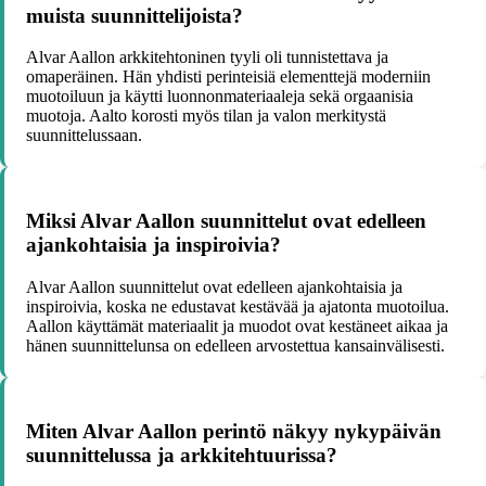
muista suunnittelijoista?
Alvar Aallon arkkitehtoninen tyyli oli tunnistettava ja
omaperäinen. Hän yhdisti perinteisiä elementtejä moderniin
muotoiluun ja käytti luonnonmateriaaleja sekä orgaanisia
muotoja. Aalto korosti myös tilan ja valon merkitystä
suunnittelussaan.
Miksi Alvar Aallon suunnittelut ovat edelleen
ajankohtaisia ja inspiroivia?
Alvar Aallon suunnittelut ovat edelleen ajankohtaisia ja
inspiroivia, koska ne edustavat kestävää ja ajatonta muotoilua.
Aallon käyttämät materiaalit ja muodot ovat kestäneet aikaa ja
hänen suunnittelunsa on edelleen arvostettua kansainvälisesti.
Miten Alvar Aallon perintö näkyy nykypäivän
suunnittelussa ja arkkitehtuurissa?