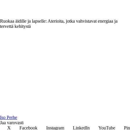
Ruokaa äidille ja lapselle: Aterioita, jotka vahvistavat energiaa ja
tervettä kehitystä
I
so
P
erhe
Jaa varovasti
X
Facebook
Instagram
LinkedIn
YouTube
Pin