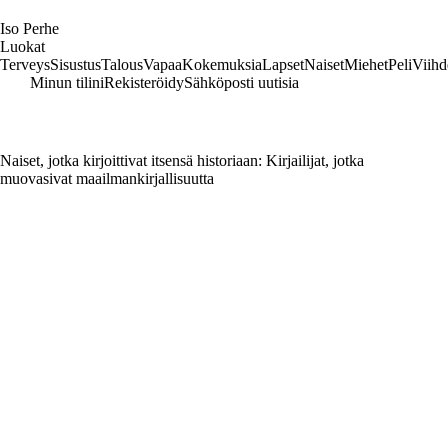
I
so
P
erhe
Luokat
Terveys
Sisustus
Talous
Vapaa
Kokemuksia
Lapset
Naiset
Miehet
Peli
Viihd
Minun tilini
Rekisteröidy
Sähköposti uutisia
Naiset, jotka kirjoittivat itsensä historiaan: Kirjailijat, jotka
muovasivat maailmankirjallisuutta