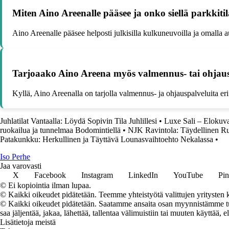
Miten Aino Areenalle pääsee ja onko siellä parkkiti
Aino Areenalle pääsee helposti julkisilla kulkuneuvoilla ja omalla 
Tarjoaako Aino Areena myös valmennus- tai ohjaus
Kyllä, Aino Areenalla on tarjolla valmennus- ja ohjauspalveluita eri 
Juhlatilat Vantaalla: Löydä Sopivin Tila Juhlillesi
•
Luxe Sali – Elokuva
ruokailua ja tunnelmaa Bodomintiellä
•
NJK Ravintola: Täydellinen R
Patakunkku: Herkullinen ja Täyttävä Lounasvaihtoehto Nekalassa
•
I
so
P
erhe
Jaa varovasti
X
Facebook
Instagram
LinkedIn
YouTube
Pin
© Ei kopiointia ilman lupaa.
© Kaikki oikeudet pidätetään. Teemme yhteistyötä valittujen yritysten k
© Kaikki oikeudet pidätetään. Saatamme ansaita osan myynnistämme tuot
saa jäljentää, jakaa, lähettää, tallentaa välimuistiin tai muuten käyttää, e
Lisätietoja meistä