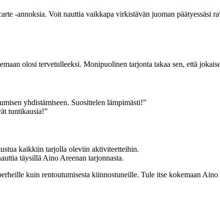
arte -annoksia. Voit nauttia vaikkapa virkistävän juoman päätyessäsi ravin
emaan olosi tervetulleeksi. Monipuolinen tarjonta takaa sen, että jokaise
umisen yhdistämiseen. Suosittelen lämpimästi!”
ät tuntikausia!”
ustua kaikkiin tarjolla oleviin aktiviteetteihin.
auttia täysillä Aino Areenan tarjonnasta.
, perheille kuin rentoutumisesta kiinnostuneille. Tule itse kokemaan Ain