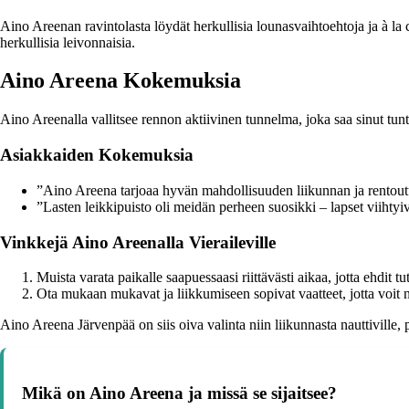
Aino Areenan ravintolasta löydät herkullisia lounasvaihtoehtoja ja à la c
herkullisia leivonnaisia.
Aino Areena Kokemuksia
Aino Areenalla vallitsee rennon aktiivinen tunnelma, joka saa sinut tunt
Asiakkaiden Kokemuksia
”Aino Areena tarjoaa hyvän mahdollisuuden liikunnan ja rentout
”Lasten leikkipuisto oli meidän perheen suosikki – lapset viihtyiv
Vinkkejä Aino Areenalla Vieraileville
Muista varata paikalle saapuessaasi riittävästi aikaa, jotta ehdit tut
Ota mukaan mukavat ja liikkumiseen sopivat vaatteet, jotta voit n
Aino Areena Järvenpää on siis oiva valinta niin liikunnasta nauttiville
Mikä on Aino Areena ja missä se sijaitsee?