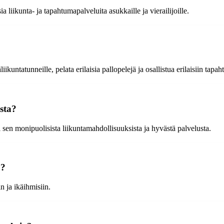
liikunta- ja tapahtumapalveluita asukkaille ja vierailijoille.
iikuntatunneille, pelata erilaisia pallopelejä ja osallistua erilaisiin tapah
sta?
i sen monipuolisista liikuntamahdollisuuksista ja hyvästä palvelusta.
u?
n ja ikäihmisiin.