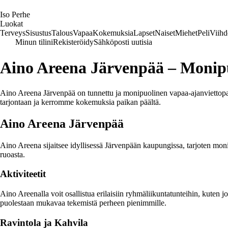
I
so
P
erhe
Luokat
Terveys
Sisustus
Talous
Vapaa
Kokemuksia
Lapset
Naiset
Miehet
Peli
Viihd
Minun tilini
Rekisteröidy
Sähköposti uutisia
Aino Areena Järvenpää – Monip
Aino Areena Järvenpää on tunnettu ja monipuolinen vapaa-ajanviettopaik
tarjontaan ja kerromme kokemuksia paikan päältä.
Aino Areena Järvenpää
Aino Areena sijaitsee idyllisessä Järvenpään kaupungissa, tarjoten monipu
ruoasta.
Aktiviteetit
Aino Areenalla voit osallistua erilaisiin ryhmäliikuntatunteihin, kuten 
puolestaan mukavaa tekemistä perheen pienimmille.
Ravintola ja Kahvila