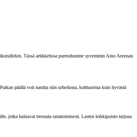
a
in aikuisillekin. Tässä artikkelissa pureudumme syvemmin Aino Areenan
Paikan päällä voit nauttia niin urheilusta, kulttuurista kuin hyvästä
lle, jotka haluavat treenata omatoimisesti. Lasten leikkipuisto tarjoaa