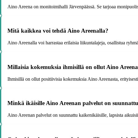
Aino Areena on monitoimihalli Järvenpäässä. Se tarjoaa monipuolisia 
Mitä kaikkea voi tehdä Aino Areenalla?
Aino Areenalla voi harrastaa erilaisia liikuntalajeja, osallistua ryhmäl
Millaisia kokemuksia ihmisillä on ollut Aino Areena
Ihmisillä on ollut positiivisia kokemuksia Aino Areenasta, erityisest
Minkä ikäisille Aino Areenan palvelut on suunnatt
Aino Areenan palvelut on suunnattu kaikenikäisille, lapsista aikuisii