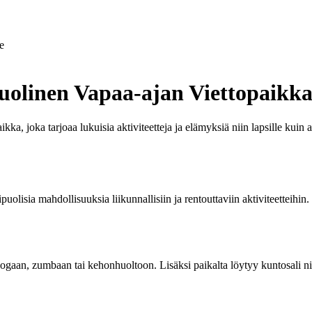
e
uolinen Vapaa-ajan Viettopaikk
ka, joka tarjoaa lukuisia aktiviteetteja ja elämyksiä niin lapsille ku
olisia mahdollisuuksia liikunnallisiin ja rentouttaviin aktiviteetteihin. 
joogaan, zumbaan tai kehonhuoltoon. Lisäksi paikalta löytyy kuntosali nii