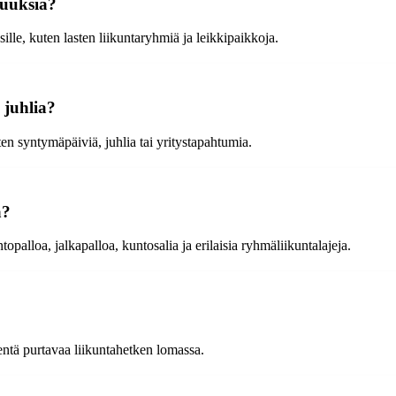
suuksia?
ille, kuten lasten liikuntaryhmiä ja leikkipaikkoja.
 juhlia?
en syntymäpäiviä, juhlia tai yritystapahtumia.
a?
opalloa, jalkapalloa, kuntosalia ja erilaisia ryhmäliikuntalajeja.
ientä purtavaa liikuntahetken lomassa.