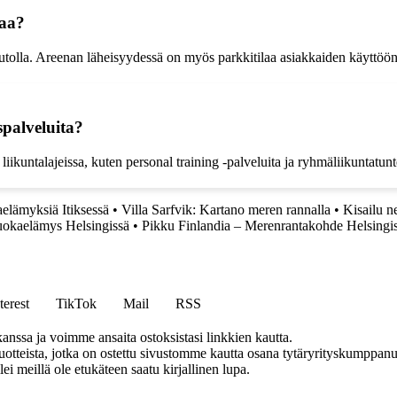
laa?
autolla. Areenan läheisyydessä on myös parkkitilaa asiakkaiden käyttöön
palveluita?
liikuntalajeissa, kuten personal training -palveluita ja ryhmäliikuntatunt
elämyksiä Itiksessä
•
Villa Sarfvik: Kartano meren rannalla
•
Kisailu n
uokaelämys Helsingissä
•
Pikku Finlandia – Merenrantakohde Helsingi
terest
TikTok
Mail
RSS
anssa ja voimme ansaita ostoksistasi linkkien kautta.
teista, jotka on ostettu sivustomme kautta osana tytäryrityskumppanuu
llei meillä ole etukäteen saatu kirjallinen lupa.