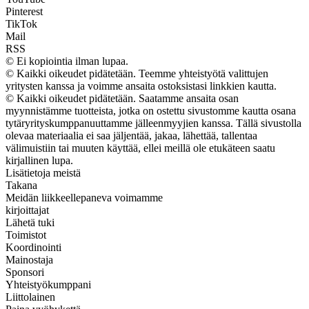
Pinterest
TikTok
Mail
RSS
© Ei kopiointia ilman lupaa.
© Kaikki oikeudet pidätetään. Teemme yhteistyötä valittujen
yritysten kanssa ja voimme ansaita ostoksistasi linkkien kautta.
© Kaikki oikeudet pidätetään. Saatamme ansaita osan
myynnistämme tuotteista, jotka on ostettu sivustomme kautta osana
tytäryrityskumppanuuttamme jälleenmyyjien kanssa. Tällä sivustolla
olevaa materiaalia ei saa jäljentää, jakaa, lähettää, tallentaa
välimuistiin tai muuten käyttää, ellei meillä ole etukäteen saatu
kirjallinen lupa.
Lisätietoja meistä
Takana
Meidän liikkeellepaneva voimamme
kirjoittajat
Lähetä tuki
Toimistot
Koordinointi
Mainostaja
Sponsori
Yhteistyökumppani
Liittolainen