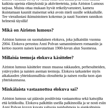
kaikista upeista elämyksistä ja aktiviteeteista, joita Airiston Lumous
tarjoaa. Muista ottaa mukaan hyvät retkeilyvarusteet, kamera
ikuistamaan kauniit maisemat sekä avoin mieli uusille seikkailuille.
Tee vierailustasi ikimuistoinen kokemus ja nauti Suomen rannikon
helmestä täysillä!
Mikä on Airiston lumous?
Airiston lumous on suomalainen elokuva, joka julkaistiin vuonna
2004. Elokuva perustuu Anni Polvan samannimiseen romaaniin ja
kertoo nuoren naisen kasvutarinan 1900-luvun alun Suomessa.
Millaisia teemoja elokuva käsittelee?
Airiston lumous käsittelee muun muassa rakkauden, perhesuhteiden,
ystävyyden ja naisten aseman teemoja. Elokuva tarkastelee myös
aikakauden yhteiskunnallisia olosuhteita ja naisen roolia tuon ajan
yhteiskunnassa.
Minkälaista vastaanottoa elokuva sai?
Airiston lumous sai pääosin positiivista vastaanottoa sekä katsojilta
että kriitikoilta. Elokuva palkittiin useilla palkinnoilla ja se nosti esiin
Anni Polvan kyvyn kuvata vahvoja naishahmoja ja ajankohtaisia