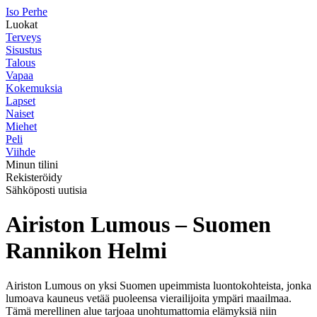
I
so
P
erhe
Luokat
Terveys
Sisustus
Talous
Vapaa
Kokemuksia
Lapset
Naiset
Miehet
Peli
Viihde
Minun tilini
Rekisteröidy
Sähköposti uutisia
Airiston Lumous – Suomen
Rannikon Helmi
Airiston Lumous on yksi Suomen upeimmista luontokohteista, jonka
lumoava kauneus vetää puoleensa vierailijoita ympäri maailmaa.
Tämä merellinen alue tarjoaa unohtumattomia elämyksiä niin