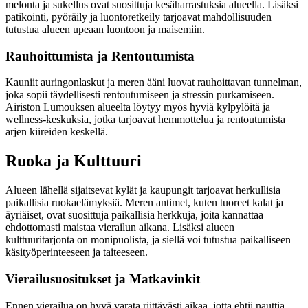
melonta ja sukellus ovat suosittuja kesäharrastuksia alueella. Lisäksi
patikointi, pyöräily ja luontoretkeily tarjoavat mahdollisuuden
tutustua alueen upeaan luontoon ja maisemiin.
Rauhoittumista ja Rentoutumista
Kauniit auringonlaskut ja meren ääni luovat rauhoittavan tunnelman,
joka sopii täydellisesti rentoutumiseen ja stressin purkamiseen.
Airiston Lumouksen alueelta löytyy myös hyviä kylpylöitä ja
wellness-keskuksia, jotka tarjoavat hemmottelua ja rentoutumista
arjen kiireiden keskellä.
Ruoka ja Kulttuuri
Alueen lähellä sijaitsevat kylät ja kaupungit tarjoavat herkullisia
paikallisia ruokaelämyksiä. Meren antimet, kuten tuoreet kalat ja
äyriäiset, ovat suosittuja paikallisia herkkuja, joita kannattaa
ehdottomasti maistaa vierailun aikana. Lisäksi alueen
kulttuuritarjonta on monipuolista, ja siellä voi tutustua paikalliseen
käsityöperinteeseen ja taiteeseen.
Vierailusuositukset ja Matkavinkit
Ennen vierailua on hyvä varata riittävästi aikaa, jotta ehtii nauttia