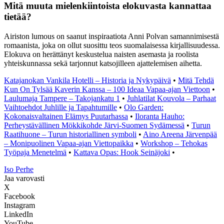
Mitä muuta mielenkiintoista elokuvasta kannattaa
tietää?
Airiston lumous on saanut inspiraatiota Anni Polvan samannimisestä
romaanista, joka on ollut suosittu teos suomalaisessa kirjallisuudessa.
Elokuva on herättänyt keskustelua naisten asemasta ja roolista
yhteiskunnassa sekä tarjonnut katsojilleen ajattelemisen aihetta.
Katajanokan Vankila Hotelli – Historia ja Nykypäivä
•
Mitä Tehdä
Kun On Tylsää Kaverin Kanssa – 100 Ideaa Vapaa-ajan Viettoon
•
Laulumaja Tampere – Takojankatu 1
•
Juhlatilat Kouvola – Parhaat
Vaihtoehdot Juhlille ja Tapahtumille
•
Olo Garden:
Kokonaisvaltainen Elämys Puutarhassa
•
Iloranta Hauho:
Perheystävällinen Mökkikohde Järvi-Suomen Sydämessä
•
Turun
Raatihuone – Turun historiallinen symboli
•
Aino Areena Järvenpää
– Monipuolinen Vapaa-ajan Viettopaikka
•
Workshop – Tehokas
Työpaja Menetelmä
•
Kattava Opas: Hook Seinäjoki
•
I
so
P
erhe
Jaa varovasti
X
Facebook
Instagram
LinkedIn
YouTube