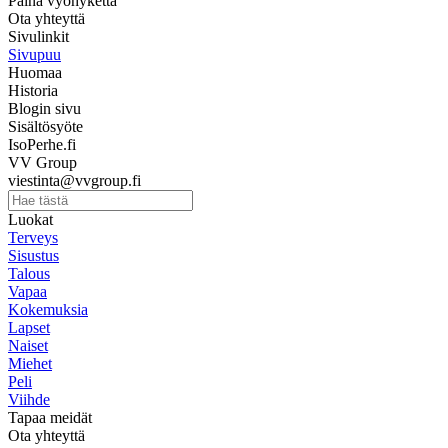
Paina vyöhykettä
Ota yhteyttä
Sivulinkit
Sivupuu
Huomaa
Historia
Blogin sivu
Sisältösyöte
IsoPerhe.fi
VV Group
viestinta@vvgroup.fi
Luokat
Terveys
Sisustus
Talous
Vapaa
Kokemuksia
Lapset
Naiset
Miehet
Peli
Viihde
Tapaa meidät
Ota yhteyttä