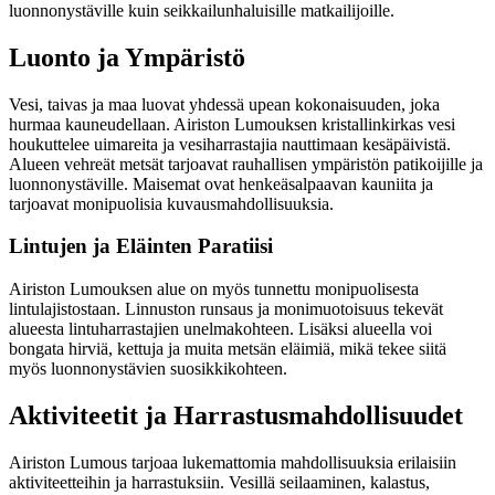
luonnonystäville kuin seikkailunhaluisille matkailijoille.
Luonto ja Ympäristö
Vesi, taivas ja maa luovat yhdessä upean kokonaisuuden, joka
hurmaa kauneudellaan. Airiston Lumouksen kristallinkirkas vesi
houkuttelee uimareita ja vesiharrastajia nauttimaan kesäpäivistä.
Alueen vehreät metsät tarjoavat rauhallisen ympäristön patikoijille ja
luonnonystäville. Maisemat ovat henkeäsalpaavan kauniita ja
tarjoavat monipuolisia kuvausmahdollisuuksia.
Lintujen ja Eläinten Paratiisi
Airiston Lumouksen alue on myös tunnettu monipuolisesta
lintulajistostaan. Linnuston runsaus ja monimuotoisuus tekevät
alueesta lintuharrastajien unelmakohteen. Lisäksi alueella voi
bongata hirviä, kettuja ja muita metsän eläimiä, mikä tekee siitä
myös luonnonystävien suosikkikohteen.
Aktiviteetit ja Harrastusmahdollisuudet
Airiston Lumous tarjoaa lukemattomia mahdollisuuksia erilaisiin
aktiviteetteihin ja harrastuksiin. Vesillä seilaaminen, kalastus,