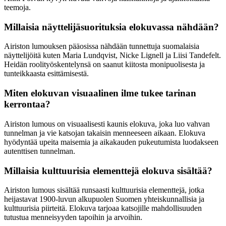
teemoja.
Millaisia näyttelijäsuorituksia elokuvassa nähdään?
Airiston lumouksen pääosissa nähdään tunnettuja suomalaisia
näyttelijöitä kuten Maria Lundqvist, Nicke Lignell ja Liisi Tandefelt.
Heidän roolityöskentelynsä on saanut kiitosta monipuolisesta ja
tunteikkaasta esittämisestä.
Miten elokuvan visuaalinen ilme tukee tarinan
kerrontaa?
Airiston lumous on visuaalisesti kaunis elokuva, joka luo vahvan
tunnelman ja vie katsojan takaisin menneeseen aikaan. Elokuva
hyödyntää upeita maisemia ja aikakauden pukeutumista luodakseen
autenttisen tunnelman.
Millaisia kulttuurisia elementtejä elokuva sisältää?
Airiston lumous sisältää runsaasti kulttuurisia elementtejä, jotka
heijastavat 1900-luvun alkupuolen Suomen yhteiskunnallisia ja
kulttuurisia piirteitä. Elokuva tarjoaa katsojille mahdollisuuden
tutustua menneisyyden tapoihin ja arvoihin.