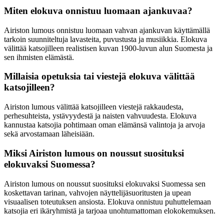
Miten elokuva onnistuu luomaan ajankuvaa?
Airiston lumous onnistuu luomaan vahvan ajankuvan käyttämällä
tarkoin suunniteltuja lavasteita, puvustusta ja musiikkia. Elokuva
välittää katsojilleen realistisen kuvan 1900-luvun alun Suomesta ja
sen ihmisten elämästä.
Millaisia opetuksia tai viestejä elokuva välittää
katsojilleen?
Airiston lumous välittää katsojilleen viestejä rakkaudesta,
perhesuhteista, ystävyydestä ja naisten vahvuudesta. Elokuva
kannustaa katsojia pohtimaan oman elämänsä valintoja ja arvoja
sekä arvostamaan läheisiään.
Miksi Airiston lumous on noussut suosituksi
elokuvaksi Suomessa?
Airiston lumous on noussut suosituksi elokuvaksi Suomessa sen
koskettavan tarinan, vahvojen näyttelijäsuoritusten ja upean
visuaalisen toteutuksen ansiosta. Elokuva onnistuu puhuttelemaan
katsojia eri ikäryhmistä ja tarjoaa unohtumattoman elokokemuksen.