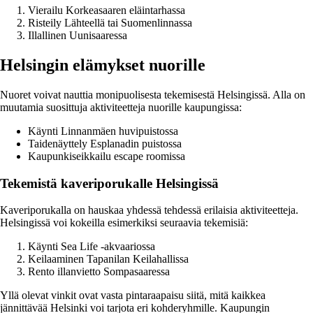
Vierailu Korkeasaaren eläintarhassa
Risteily Lähteellä tai Suomenlinnassa
Illallinen Uunisaaressa
Helsingin elämykset nuorille
Nuoret voivat nauttia monipuolisesta tekemisestä Helsingissä. Alla on
muutamia suosittuja aktiviteetteja nuorille kaupungissa:
Käynti Linnanmäen huvipuistossa
Taidenäyttely Esplanadin puistossa
Kaupunkiseikkailu escape roomissa
Tekemistä kaveriporukalle Helsingissä
Kaveriporukalla on hauskaa yhdessä tehdessä erilaisia aktiviteetteja.
Helsingissä voi kokeilla esimerkiksi seuraavia tekemisiä:
Käynti Sea Life -akvaariossa
Keilaaminen Tapanilan Keilahallissa
Rento illanvietto Sompasaaressa
Yllä olevat vinkit ovat vasta pintaraapaisu siitä, mitä kaikkea
jännittävää Helsinki voi tarjota eri kohderyhmille. Kaupungin