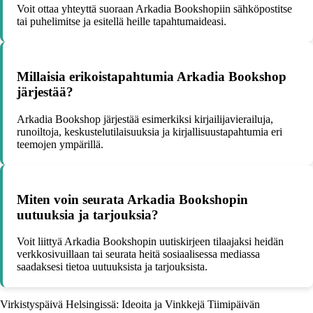
Voit ottaa yhteyttä suoraan Arkadia Bookshopiin sähköpostitse
tai puhelimitse ja esitellä heille tapahtumaideasi.
Millaisia erikoistapahtumia Arkadia Bookshop
järjestää?
Arkadia Bookshop järjestää esimerkiksi kirjailijavierailuja,
runoiltoja, keskustelutilaisuuksia ja kirjallisuustapahtumia eri
teemojen ympärillä.
Miten voin seurata Arkadia Bookshopin
uutuuksia ja tarjouksia?
Voit liittyä Arkadia Bookshopin uutiskirjeen tilaajaksi heidän
verkkosivuillaan tai seurata heitä sosiaalisessa mediassa
saadaksesi tietoa uutuuksista ja tarjouksista.
Virkistyspäivä Helsingissä: Ideoita ja Vinkkejä Tiimipäivän