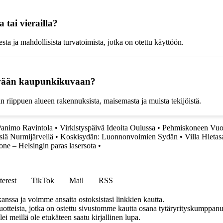
tai vierailla?
sta ja mahdollisista turvatoimista, jotka on otettu käyttöön.
ivään kaupunkikuvaan?
iippuen alueen rakennuksista, maisemasta ja muista tekijöistä.
animo Ravintola
•
Virkistyspäivä Ideoita Oulussa
•
Pehmiskoneen Vuokr
iä Nurmijärvellä
•
Koskisydän: Luonnonvoimien Sydän
•
Villa Hietas
ne – Helsingin paras lasersota
•
terest
TikTok
Mail
RSS
anssa ja voimme ansaita ostoksistasi linkkien kautta.
teista, jotka on ostettu sivustomme kautta osana tytäryrityskumppanuu
llei meillä ole etukäteen saatu kirjallinen lupa.