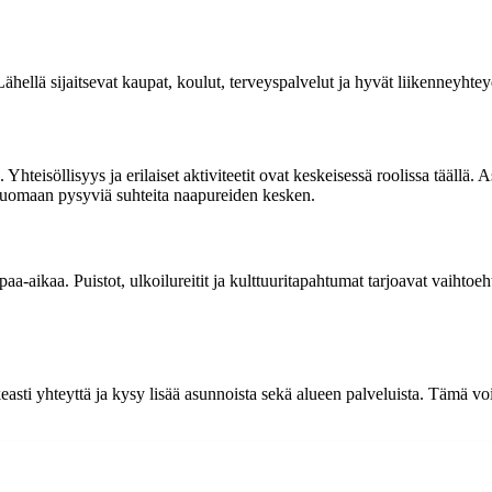
hellä sijaitsevat kaupat, koulut, terveyspalvelut ja hyvät liikenneyhtey
söllisyys ja erilaiset aktiviteetit ovat keskeisessä roolissa täällä. Asu
 luomaan pysyviä suhteita naapureiden kesken.
a-aikaa. Puistot, ulkoilureitit ja kulttuuritapahtumat tarjoavat vaihtoe
easti yhteyttä ja kysy lisää asunnoista sekä alueen palveluista. Tämä v