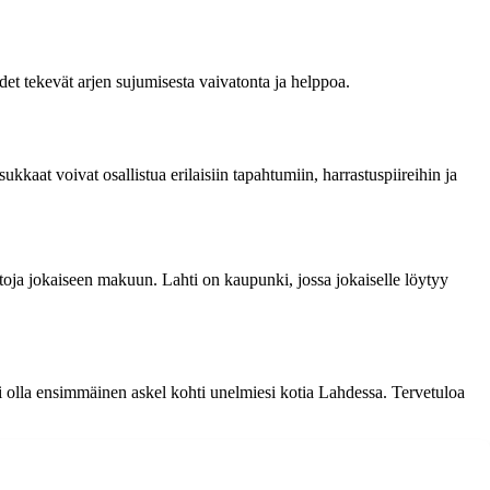
det tekevät arjen sujumisesta vaivatonta ja helppoa.
kkaat voivat osallistua erilaisiin tapahtumiin, harrastuspiireihin ja
htoja jokaiseen makuun. Lahti on kaupunki, jossa jokaiselle löytyy
oi olla ensimmäinen askel kohti unelmiesi kotia Lahdessa. Tervetuloa