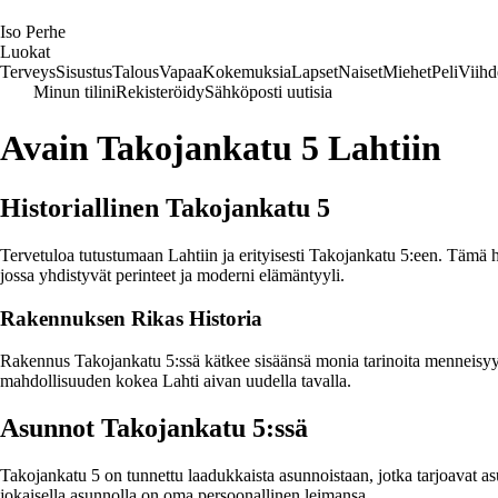
I
so
P
erhe
Luokat
Terveys
Sisustus
Talous
Vapaa
Kokemuksia
Lapset
Naiset
Miehet
Peli
Viihd
Minun tilini
Rekisteröidy
Sähköposti uutisia
Avain Takojankatu 5 Lahtiin
Historiallinen Takojankatu 5
Tervetuloa tutustumaan Lahtiin ja erityisesti Takojankatu 5:een. Tämä hi
jossa yhdistyvät perinteet ja moderni elämäntyyli.
Rakennuksen Rikas Historia
Rakennus Takojankatu 5:ssä kätkee sisäänsä monia tarinoita menneisyydes
mahdollisuuden kokea Lahti aivan uudella tavalla.
Asunnot Takojankatu 5:ssä
Takojankatu 5 on tunnettu laadukkaista asunnoistaan, jotka tarjoavat a
jokaisella asunnolla on oma persoonallinen leimansa.