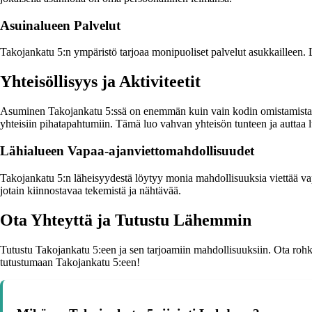
Asuinalueen Palvelut
Takojankatu 5:n ympäristö tarjoaa monipuoliset palvelut asukkailleen. Lä
Yhteisöllisyys ja Aktiviteetit
Asuminen Takojankatu 5:ssä on enemmän kuin vain kodin omistamista. Yhtei
yhteisiin pihatapahtumiin. Tämä luo vahvan yhteisön tunteen ja auttaa
Lähialueen Vapaa-ajanviettomahdollisuudet
Takojankatu 5:n läheisyydestä löytyy monia mahdollisuuksia viettää vapa
jotain kiinnostavaa tekemistä ja nähtävää.
Ota Yhteyttä ja Tutustu Lähemmin
Tutustu Takojankatu 5:een ja sen tarjoamiin mahdollisuuksiin. Ota rohk
tutustumaan Takojankatu 5:een!