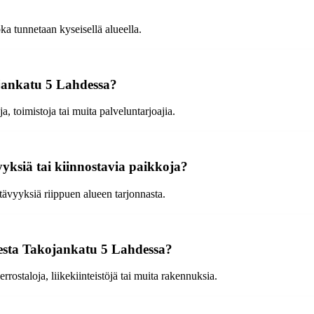
ka tunnetaan kyseisellä alueella.
kojankatu 5 Lahdessa?
, toimistoja tai muita palveluntarjoajia.
yksiä tai kiinnostavia paikkoja?
tävyyksiä riippuen alueen tarjonnasta.
eesta Takojankatu 5 Lahdessa?
rostaloja, liikekiinteistöjä tai muita rakennuksia.