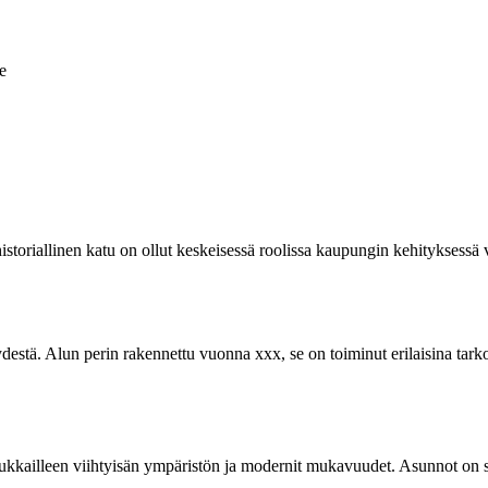
e
storiallinen katu on ollut keskeisessä roolissa kaupungin kehityksessä v
tä. Alun perin rakennettu vuonna xxx, se on toiminut erilaisina tarkoitu
sukkailleen viihtyisän ympäristön ja modernit mukavuudet. Asunnot on s