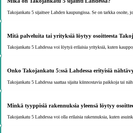
Mikä on Takojankatu 5 sijainti Lahdessa?
Takojankatu 5 sijaitsee Lahden kaupungissa. Se on tarkka osoite, jo
Mitä palveluita tai yrityksiä löytyy osoitteesta Ta
Takojankatu 5 Lahdessa voi löytyä erilaisia yrityksiä, kuten kauppoja
Onko Takojankatu 5:ssä Lahdessa erityisiä nähtävy
Takojankatu 5 Lahdessa saattaa sijaita kiinnostavia paikkoja tai näh
Minkä tyyppisiä rakennuksia yleensä löytyy osoitt
Takojankatu 5 Lahdessa voi olla erilaisia rakennuksia, kuten asuinker