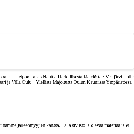
aus – Helppo Tapas Nauttia Herkullisesta Jäätelöstä
•
Vesijärvi Halli:
aari ja Villa Oulu – Ylellistä Majoitusta Oulun Kauniissa Ympäristössä
ttamme jälleenmyyjien kanssa. Tällä sivustolla olevaa materiaalia ei