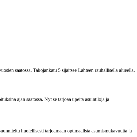
uosien saatossa. Takojankatu 5 sijaitsee Lahteen rauhallisella alueella,
ksina ajan saatossa. Nyt se tarjoaa upeita asuintiloja ja
uunniteltu huolellisesti tarjoamaan optimaalista asumismukavuutta ja