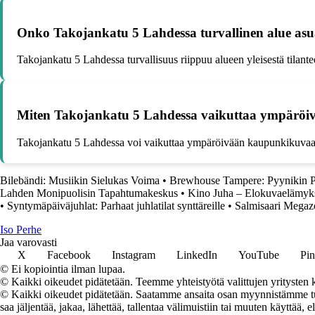
Onko Takojankatu 5 Lahdessa turvallinen alue asua 
Takojankatu 5 Lahdessa turvallisuus riippuu alueen yleisestä tilantee
Miten Takojankatu 5 Lahdessa vaikuttaa ympärö
Takojankatu 5 Lahdessa voi vaikuttaa ympäröivään kaupunkikuvaan r
Bilebändi: Musiikin Sielukas Voima
•
Brewhouse Tampere: Pyynikin P
Lahden Monipuolisin Tapahtumakeskus
•
Kino Juha – Elokuvaelämyks
•
Syntymäpäiväjuhlat: Parhaat juhlatilat synttäreille
•
Salmisaari Megazo
I
so
P
erhe
Jaa varovasti
X
Facebook
Instagram
LinkedIn
YouTube
Pin
© Ei kopiointia ilman lupaa.
© Kaikki oikeudet pidätetään. Teemme yhteistyötä valittujen yritysten k
© Kaikki oikeudet pidätetään. Saatamme ansaita osan myynnistämme tuot
saa jäljentää, jakaa, lähettää, tallentaa välimuistiin tai muuten käyttää, e