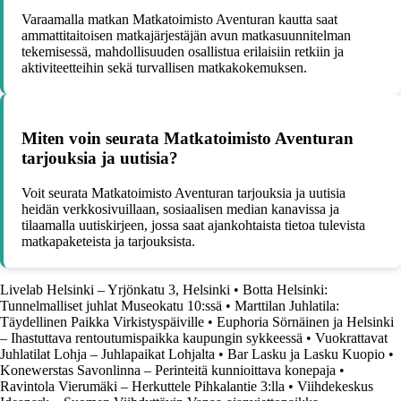
Varaamalla matkan Matkatoimisto Aventuran kautta saat
ammattitaitoisen matkajärjestäjän avun matkasuunnitelman
tekemisessä, mahdollisuuden osallistua erilaisiin retkiin ja
aktiviteetteihin sekä turvallisen matkakokemuksen.
Miten voin seurata Matkatoimisto Aventuran
tarjouksia ja uutisia?
Voit seurata Matkatoimisto Aventuran tarjouksia ja uutisia
heidän verkkosivuillaan, sosiaalisen median kanavissa ja
tilaamalla uutiskirjeen, jossa saat ajankohtaista tietoa tulevista
matkapaketeista ja tarjouksista.
Livelab Helsinki – Yrjönkatu 3, Helsinki
•
Botta Helsinki:
Tunnelmalliset juhlat Museokatu 10:ssä
•
Marttilan Juhlatila:
Täydellinen Paikka Virkistyspäiville
•
Euphoria Sörnäinen ja Helsinki
– Ihastuttava rentoutumispaikka kaupungin sykkeessä
•
Vuokrattavat
Juhlatilat Lohja – Juhlapaikat Lohjalta
•
Bar Lasku ja Lasku Kuopio
•
Konewerstas Savonlinna – Perinteitä kunnioittava konepaja
•
Ravintola Vierumäki – Herkuttele Pihkalantie 3:lla
•
Viihdekeskus