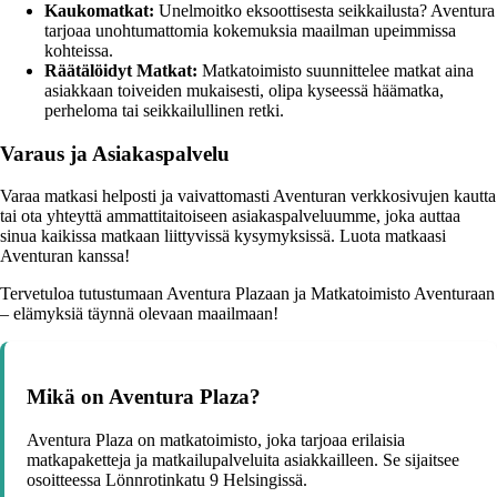
Kaukomatkat:
Unelmoitko eksoottisesta seikkailusta? Aventura
tarjoaa unohtumattomia kokemuksia maailman upeimmissa
kohteissa.
Räätälöidyt Matkat:
Matkatoimisto suunnittelee matkat aina
asiakkaan toiveiden mukaisesti, olipa kyseessä häämatka,
perheloma tai seikkailullinen retki.
Varaus ja Asiakaspalvelu
Varaa matkasi helposti ja vaivattomasti Aventuran verkkosivujen kautta
tai ota yhteyttä ammattitaitoiseen asiakaspalveluumme, joka auttaa
sinua kaikissa matkaan liittyvissä kysymyksissä. Luota matkaasi
Aventuran kanssa!
Tervetuloa tutustumaan Aventura Plazaan ja Matkatoimisto Aventuraan
– elämyksiä täynnä olevaan maailmaan!
Mikä on Aventura Plaza?
Aventura Plaza on matkatoimisto, joka tarjoaa erilaisia
matkapaketteja ja matkailupalveluita asiakkailleen. Se sijaitsee
osoitteessa Lönnrotinkatu 9 Helsingissä.