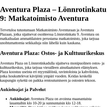
Aventura Plaza – Lönnrotinkatu
9: Matkatoimisto Aventura
Tervetuloa tutustumaan Matkatoimisto Aventuraan ja Aventura
Plazaan, jotka sijaitsevat osoitteessa Lönnrotinkatu 9. Aventura on
matkailualan ammattilaisten perustama matkatoimisto, joka tarjoaa
unohtumattomia seikkailuja niin lähellä kuin kaukana.
Aventura Plaza: Ostos- ja Kulttuurikeskus
Aventura Plaza on Lönnrotinkadulla sijaitseva monipuolinen ostos- ja
kulttuurikeskus, joka tarjoaa vierailleen ainutlaatuisen elämyksen.
Plaza koostuu useista eri myymälöistä, ravintoloista ja kahviloista,
jotka houkuttelevat kävijöitä ympäri vuoden. Keidas keskellä
kaupungin sykettä on paikka rentoutumiseen ja ostosten tekoon.
Aukioloajat ja Palvelut
Aukioloajat:
Aventura Plaza on avoinna maanantaista
lauantaihin klo 10-20 ja sunnuntaisin klo 12-18.