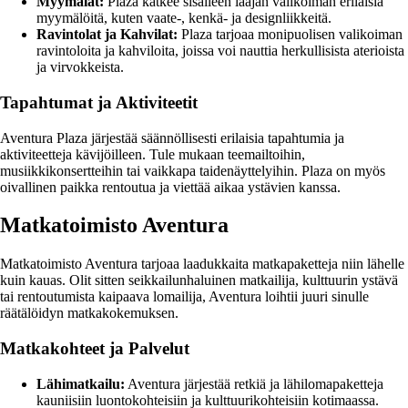
Myymälät:
Plaza kätkee sisälleen laajan valikoiman erilaisia
myymälöitä, kuten vaate-, kenkä- ja designliikkeitä.
Ravintolat ja Kahvilat:
Plaza tarjoaa monipuolisen valikoiman
ravintoloita ja kahviloita, joissa voi nauttia herkullisista aterioista
ja virvokkeista.
Tapahtumat ja Aktiviteetit
Aventura Plaza järjestää säännöllisesti erilaisia tapahtumia ja
aktiviteetteja kävijöilleen. Tule mukaan teemailtoihin,
musiikkikonsertteihin tai vaikkapa taidenäyttelyihin. Plaza on myös
oivallinen paikka rentoutua ja viettää aikaa ystävien kanssa.
Matkatoimisto Aventura
Matkatoimisto Aventura tarjoaa laadukkaita matkapaketteja niin lähelle
kuin kauas. Olit sitten seikkailunhaluinen matkailija, kulttuurin ystävä
tai rentoutumista kaipaava lomailija, Aventura loihtii juuri sinulle
räätälöidyn matkakokemuksen.
Matkakohteet ja Palvelut
Lähimatkailu:
Aventura järjestää retkiä ja lähilomapaketteja
kauniisiin luontokohteisiin ja kulttuurikohteisiin kotimaassa.