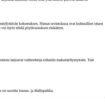
 miellyttävän kokemuksen. Hinnat ravintolassa ovat kohtuulliset ottaen
an voi myös tehdä pöytävarauksen etukäteen.
lismenu tarjoavat vaihtoehtoja erilaisiin makumieltymyksiin. Tule
on suosittu lounas- ja illallispaikka.