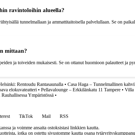
hin ravintoloihin alueella?
iihtyisällä tunnelmallaan ja ammattitaitoisella palvelullaan. Se on paika
an mittaan?
peiden ja toiveiden mukaisesti. Se on ottanut huomioon palautteet ja pyr
elsinki: Rentoudu Rantasaunalla
•
Casa Haga – Tunnelmallinen kahvil
oava elokuvateatteri
•
Pellavalounge – Erkkilänkatu 11 Tampere
•
Vill
 Rauhallisessa Ympäristössä
•
terest
TikTok
Mail
RSS
anssa ja voimme ansaita ostoksistasi linkkien kautta.
teista, jotka on ostettu sivustomme kautta osana tytäryrityskumppanuu