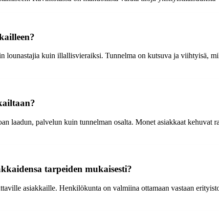
kailleen?
lounastajia kuin illallisvieraiksi. Tunnelma on kutsuva ja viihtyisä, mik
kailtaan?
uoan laadun, palvelun kuin tunnelman osalta. Monet asiakkaat kehuvat rav
akkaidensa tarpeiden mukaisesti?
attaville asiakkaille. Henkilökunta on valmiina ottamaan vastaan erityi