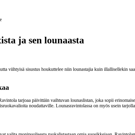
e
sta ja sen lounaasta
iihtyisä sisustus houkuttelee niin lounastajia kuin illallisellekin saapu
kaa
 Ravintola tarjoaa päivittäin vaihtuvan lounaslistan, joka sopii erinomais
tyisruokavalioita noudattaville. Lounasravintolassa on myös usein tarjol
oivat valita monipuolisesta ruokalistastaan omia suosikkejaan. Ravintola