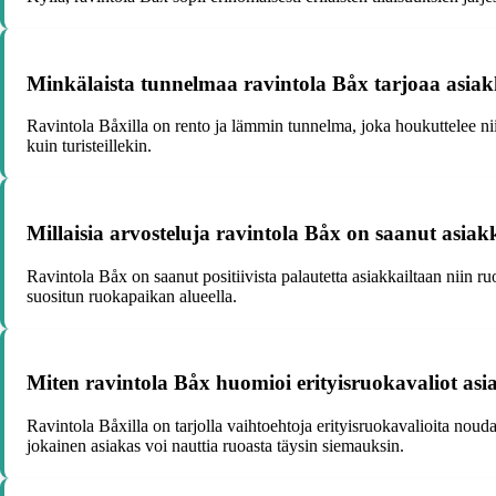
Minkälaista tunnelmaa ravintola Båx tarjoaa asiak
Ravintola Båxilla on rento ja lämmin tunnelma, joka houkuttelee niin 
kuin turisteillekin.
Millaisia arvosteluja ravintola Båx on saanut asiak
Ravintola Båx on saanut positiivista palautetta asiakkailtaan niin r
suositun ruokapaikan alueella.
Miten ravintola Båx huomioi erityisruokavaliot asi
Ravintola Båxilla on tarjolla vaihtoehtoja erityisruokavalioita noud
jokainen asiakas voi nauttia ruoasta täysin siemauksin.