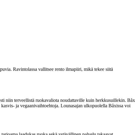
via. Ravintolassa vallitsee rento ilmapiiri, mikä tekee siitä
esti niin terveellistä ruokavaliota noudattaville kuin herkkusuillekin. Båx
la kasvis- ja vegaanivaihtoehtoja. Lounasajan ulkopuolella Båxissa voi
n tarjoama laadukas ruoka sekä ystävällinen palvelu takaavat