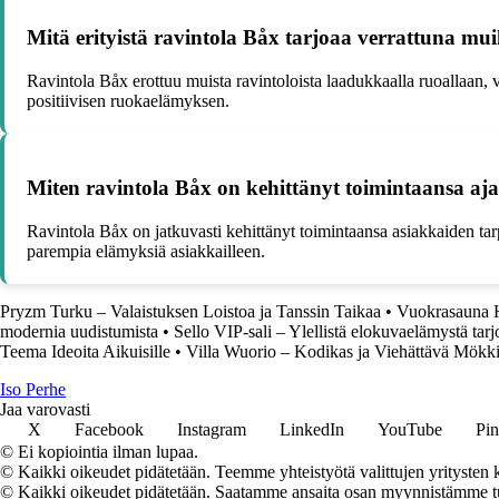
Mitä erityistä ravintola Båx tarjoaa verrattuna mui
Ravintola Båx erottuu muista ravintoloista laadukkaalla ruoallaan, v
positiivisen ruokaelämyksen.
Miten ravintola Båx on kehittänyt toimintaansa aj
Ravintola Båx on jatkuvasti kehittänyt toimintaansa asiakkaiden tar
parempia elämyksiä asiakkailleen.
Pryzm Turku – Valaistuksen Loistoa ja Tanssin Taikaa
•
Vuokrasauna H
modernia uudistumista
•
Sello VIP-sali – Ylellistä elokuvaelämystä tarj
Teema Ideoita Aikuisille
•
Villa Wuorio – Kodikas ja Viehättävä Mökki
I
so
P
erhe
Jaa varovasti
X
Facebook
Instagram
LinkedIn
YouTube
Pin
© Ei kopiointia ilman lupaa.
© Kaikki oikeudet pidätetään. Teemme yhteistyötä valittujen yritysten k
© Kaikki oikeudet pidätetään. Saatamme ansaita osan myynnistämme tuot