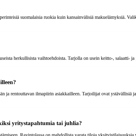
perinteisiä suomalaisia ruokia kuin kansainvälisiä makuelämyksiä. Valik
 useista herkullisista vaihtoehdoista. Tarjolla on usein keitto-, salaatti-
illeen?
ja rentouttavan ilmapiirin asiakkailleen. Tarjoilijat ovat ystävällisiä j
iksi yritystapahtumia tai juhlia?
estämiseen. Ravintolassa on mahdollista varata tiloja yksityistilaisuuksia