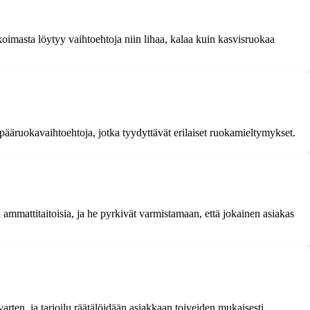
oimasta löytyy vaihtoehtoja niin lihaa, kalaa kuin kasvisruokaa
 ja pääruokavaihtoehtoja, jotka tyydyttävät erilaiset ruokamieltymykset.
a ammattitaitoisia, ja he pyrkivät varmistamaan, että jokainen asiakas
 varten, ja tarjoilu räätälöidään asiakkaan toiveiden mukaisesti.