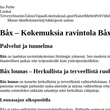
I
so
P
erhe
Luokat
Terveys
Sisustus
Talous
Vapaa
Kokemuksia
Lapset
Naiset
Miehet
Peli
Viihd
Minun tilini
Rekisteröidy
Sähköposti uutisia
Båx – Kokemuksia ravintola Båxi
Palvelut ja tunnelma
Båx
on laadukas ravintolakokemus Helsingin ytimessä. Sen moderni mutta v
ihanteellisen paikan niin työporukoille kuin ystäväporukoillekin.
Båx lounas – Herkullista ja terveellistä ruo
Båx lounas
on tunnettu herkullisista ja terveellisistä vaihtoehdoistaan.
panostaa sesongin parhaisiin raaka-aineisiin ja tarjoaa vaihtoehtoja eri
nauttia esimerkiksi raikkaita salaatteja sekä herkullisia välipaloja.
Lounasajan ulkopuolella
Båx ei tarjoa pelkästään lounasmahdollisuuksia. Illalliselle saapuvat v