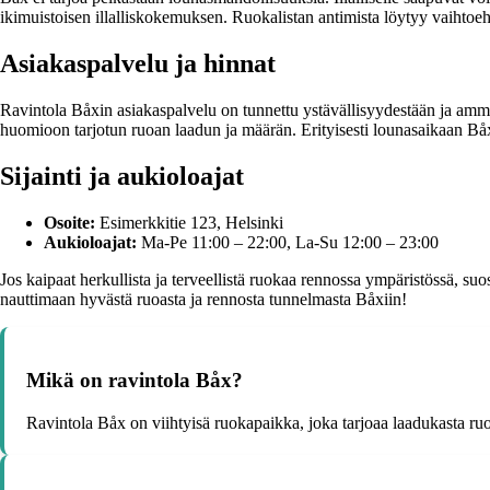
ikimuistoisen illalliskokemuksen. Ruokalistan antimista löytyy vaihtoehto
Asiakaspalvelu ja hinnat
Ravintola Båxin asiakaspalvelu on tunnettu ystävällisyydestään ja amma
huomioon tarjotun ruoan laadun ja määrän. Erityisesti lounasaikaan Båx
Sijainti ja aukioloajat
Osoite:
Esimerkkitie 123, Helsinki
Aukioloajat:
Ma-Pe 11:00 – 22:00, La-Su 12:00 – 23:00
Jos kaipaat herkullista ja terveellistä ruokaa rennossa ympäristössä, su
nauttimaan hyvästä ruoasta ja rennosta tunnelmasta Båxiin!
Mikä on ravintola Båx?
Ravintola Båx on viihtyisä ruokapaikka, joka tarjoaa laadukasta ruoka