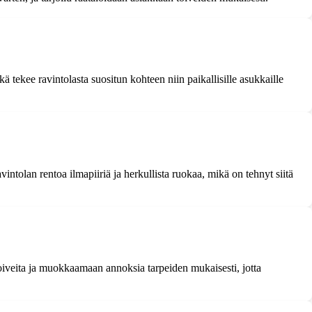
ä tekee ravintolasta suositun kohteen niin paikallisille asukkaille
intolan rentoa ilmapiiriä ja herkullista ruokaa, mikä on tehnyt siitä
stoiveita ja muokkaamaan annoksia tarpeiden mukaisesti, jotta