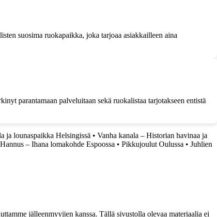
llisten suosima ruokapaikka, joka tarjoaa asiakkailleen aina
kinyt parantamaan palveluitaan sekä ruokalistaa tarjotakseen entistä
a ja lounaspaikka Helsingissä
•
Vanha kanala – Historian havinaa ja
a Hannus – Ihana lomakohde Espoossa
•
Pikkujoulut Oulussa
•
Juhlien
ttamme jälleenmyyjien kanssa. Tällä sivustolla olevaa materiaalia ei