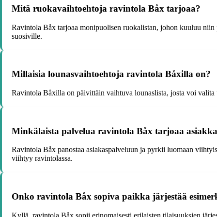
Mitä ruokavaihtoehtoja ravintola Båx tarjoaa?
Ravintola Båx tarjoaa monipuolisen ruokalistan, johon kuuluu niin 
suosiville.
Millaisia lounasvaihtoehtoja ravintola Båxilla on?
Ravintola Båxilla on päivittäin vaihtuva lounaslista, josta voi valita
Minkälaista palvelua ravintola Båx tarjoaa asiakka
Ravintola Båx panostaa asiakaspalveluun ja pyrkii luomaan viihtyisän 
viihtyy ravintolassa.
Onko ravintola Båx sopiva paikka järjestää esimerk
Kyllä, ravintola Båx sopii erinomaisesti erilaisten tilaisuuksien järj