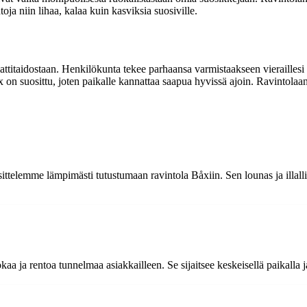
ja niin lihaa, kalaa kuin kasviksia suosiville.
ttitaidostaan. Henkilökunta tekee parhaansa varmistaakseen vieraillesi
 on suosittu, joten paikalle kannattaa saapua hyvissä ajoin. Ravintola
osittelemme lämpimästi tutustumaan ravintola Båxiin. Sen lounas ja illal
a ja rentoa tunnelmaa asiakkailleen. Se sijaitsee keskeisellä paikalla ja 