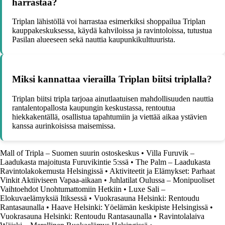
harrastaa?
Triplan lähistöllä voi harrastaa esimerkiksi shoppailua Triplan
kauppakeskuksessa, käydä kahviloissa ja ravintoloissa, tutustua
Pasilan alueeseen sekä nauttia kaupunkikulttuurista.
Miksi kannattaa vierailla Triplan biitsi triplalla?
Triplan biitsi tripla tarjoaa ainutlaatuisen mahdollisuuden nauttia
rantalentopallosta kaupungin keskustassa, rentoutua
hiekkakentällä, osallistua tapahtumiin ja viettää aikaa ystävien
kanssa aurinkoisissa maisemissa.
Mall of Tripla – Suomen suurin ostoskeskus
•
Villa Furuvik –
Laadukasta majoitusta Furuvikintie 5:ssä
•
The Palm – Laadukasta
Ravintolakokemusta Helsingissä
•
Aktiviteetit ja Elämykset: Parhaat
Vinkit Aktiiviseen Vapaa-aikaan
•
Juhlatilat Oulussa – Monipuoliset
Vaihtoehdot Unohtumattomiin Hetkiin
•
Luxe Sali –
Elokuvaelämyksiä Itiksessä
•
Vuokrasauna Helsinki: Rentoudu
Rantasaunalla
•
Haave Helsinki: Yöelämän keskipiste Helsingissä
•
Vuokrasauna Helsinki: Rentoudu Rantasaunalla
•
Ravintolalaiva