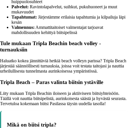
huippuolosuhteet
Palvelut:
Ravintolapalvelut, suihkut, pukuhuoneet ja muut
mukavuudet
Tapahtumat:
Järjestämme erilaisia tapahtumia ja kilpailuja läpi
kesän
Valmennus:
Ammattitaitoiset valmentajat tarjoavat
mahdollisuuden kehittyä biitsipelissä
Tule mukaan Tripla Beachin beach volley -
turnauksiin
Haluatko kokea jännittäviä hetkiä beach volleyn parissa? Tripla Beach
järjestää säännöllisesti turnauksia, joissa voit testata taitojasi ja nauttia
urheilullisesta tunnelmasta aurinkoisessa ympäristössä.
Tripla Beach – Paras valinta biitsin ystäville
Liity mukaan Tripla Beachin iloiseen ja aktiiviseen biitsiyhteisöön.
Täällä voit nauttia biitsipelistä, aurinkoisesta säästä ja hyvästä seurasta.
Tervetuloa kokemaan biitsi Pasilassa täysin uudella tasolla!
Mikä on biitsi tripla?