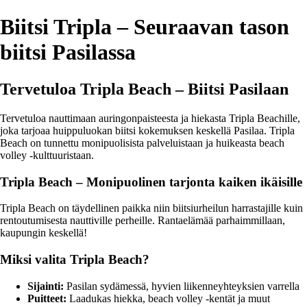
Biitsi Tripla – Seuraavan tason
biitsi Pasilassa
Tervetuloa Tripla Beach – Biitsi Pasilaan
Tervetuloa nauttimaan auringonpaisteesta ja hiekasta Tripla Beachille,
joka tarjoaa huippuluokan biitsi kokemuksen keskellä Pasilaa. Tripla
Beach on tunnettu monipuolisista palveluistaan ja huikeasta beach
volley -kulttuuristaan.
Tripla Beach – Monipuolinen tarjonta kaiken ikäisille
Tripla Beach on täydellinen paikka niin biitsiurheilun harrastajille kuin
rentoutumisesta nauttiville perheille. Rantaelämää parhaimmillaan,
kaupungin keskellä!
Miksi valita Tripla Beach?
Sijainti:
Pasilan sydämessä, hyvien liikenneyhteyksien varrella
Puitteet:
Laadukas hiekka, beach volley -kentät ja muut