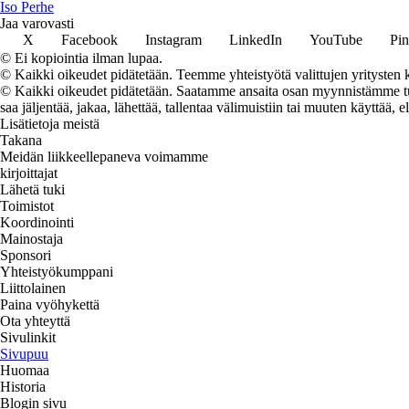
I
so
P
erhe
Jaa varovasti
X
Facebook
Instagram
LinkedIn
YouTube
Pin
© Ei kopiointia ilman lupaa.
© Kaikki oikeudet pidätetään. Teemme yhteistyötä valittujen yritysten k
© Kaikki oikeudet pidätetään. Saatamme ansaita osan myynnistämme tuot
saa jäljentää, jakaa, lähettää, tallentaa välimuistiin tai muuten käyttää, e
Lisätietoja meistä
Takana
Meidän liikkeellepaneva voimamme
kirjoittajat
Lähetä tuki
Toimistot
Koordinointi
Mainostaja
Sponsori
Yhteistyökumppani
Liittolainen
Paina vyöhykettä
Ota yhteyttä
Sivulinkit
Sivupuu
Huomaa
Historia
Blogin sivu