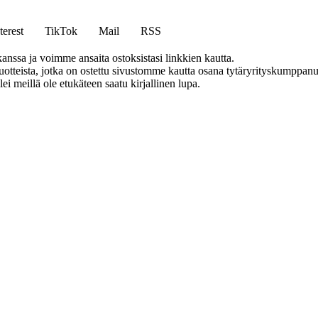
terest
TikTok
Mail
RSS
anssa ja voimme ansaita ostoksistasi linkkien kautta.
teista, jotka on ostettu sivustomme kautta osana tytäryrityskumppanuu
llei meillä ole etukäteen saatu kirjallinen lupa.