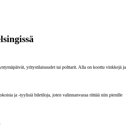
lsingissä
yntymäpäivät, yritystilaisuudet tai polttarit. Alla on koottu vinkkejä ja
sia ja -tyylisiä biletiloja, joten valinnanvaraa riittää niin pienille
.