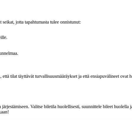
t seikat, jotta tapahtumasta tulee onnistunut:
ille.
tunnelmaa.
 että tilat täyttävät turvallisuusmääräykset ja että ensiapuvälineet ovat 
 järjestämiseen. Valitse biletila huolellisesti, suunnittele bileet huolella 
kaan!