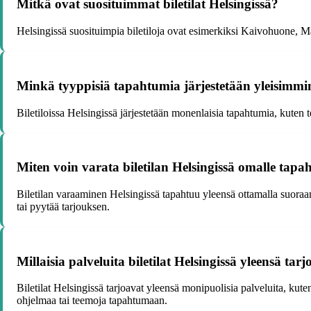
Mitkä ovat suosituimmat biletilat Helsingissä?
Helsingissä suosituimpia biletiloja ovat esimerkiksi Kaivohuone, Ma
Minkä tyyppisiä tapahtumia järjestetään yleisimmin 
Biletiloissa Helsingissä järjestetään monenlaisia tapahtumia, kuten te
Miten voin varata biletilan Helsingissä omalle tapa
Biletilan varaaminen Helsingissä tapahtuu yleensä ottamalla suoraan
tai pyytää tarjouksen.
Millaisia palveluita biletilat Helsingissä yleensä tar
Biletilat Helsingissä tarjoavat yleensä monipuolisia palveluita, kut
ohjelmaa tai teemoja tapahtumaan.