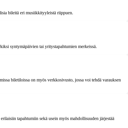
a bileitä eri musiikkityyleistä riippuen.
merkiksi syntymäpäivien tai yritystapahtumien merkeissä.
mmissa biletiloissa on myös verkkosivusto, jossa voi tehdä varauksen
a erilaisiin tapahtumiin sekä usein myös mahdollisuuden järjestää