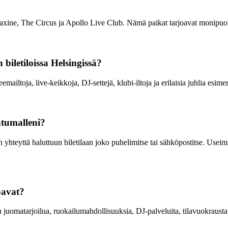
xine, The Circus ja Apollo Live Club. Nämä paikat tarjoavat monipuolisi
biletiloissa Helsingissä?
emailtoja, live-keikkoja, DJ-settejä, klubi-iltoja ja erilaisia juhlia esi
htumalleni?
 yhteyttä haluttuun biletilaan joko puhelimitse tai sähköpostitse. Usei
joavat?
en juomatarjoilua, ruokailumahdollisuuksia, DJ-palveluita, tilavuokraust