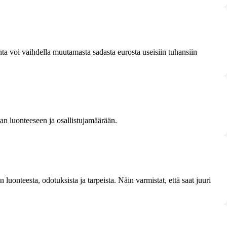
hinta voi vaihdella muutamasta sadasta eurosta useisiin tuhansiin
man luonteeseen ja osallistujamäärään.
 luonteesta, odotuksista ja tarpeista. Näin varmistat, että saat juuri