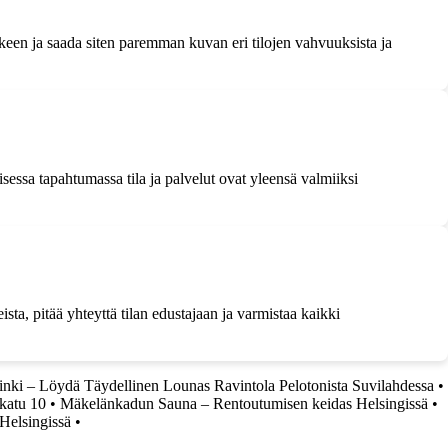
älkeen ja saada siten paremman kuvan eri tilojen vahvuuksista ja
isessa tapahtumassa tila ja palvelut ovat yleensä valmiiksi
sta, pitää yhteyttä tilan edustajaan ja varmistaa kaikki
inki – Löydä Täydellinen Lounas Ravintola Pelotonista Suvilahdessa
•
katu 10
•
Mäkelänkadun Sauna – Rentoutumisen keidas Helsingissä
•
Helsingissä
•