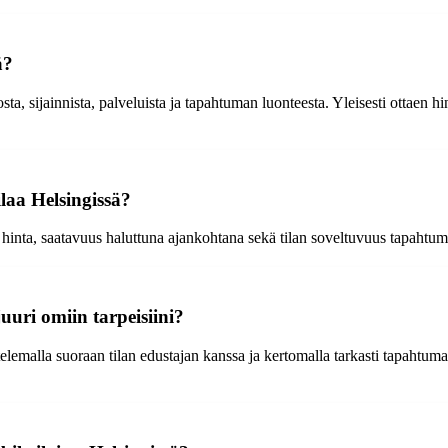
ä?
osta, sijainnista, palveluista ja tapahtuman luonteesta. Yleisesti ottaen 
ilaa Helsingissä?
ut, hinta, saatavuus haluttuna ajankohtana sekä tilan soveltuvuus tapahtu
juuri omiin tarpeisiini?
stelemalla suoraan tilan edustajan kanssa ja kertomalla tarkasti tapahtuman