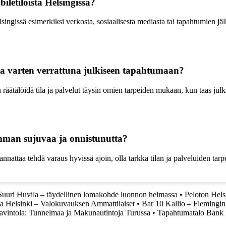
biletiloista Helsingissä?
elsingissä esimerkiksi verkosta, sosiaalisesta mediasta tai tapahtumien j
utta varten verrattuna julkiseen tapahtumaan?
 räätälöidä tila ja palvelut täysin omien tarpeiden mukaan, kun taas julk
imman sujuvaa ja onnistunutta?
attaa tehdä varaus hyvissä ajoin, olla tarkka tilan ja palveluiden tarpei
uuri Huvila – täydellinen lomakohde luonnon helmassa
•
Peloton Hels
a Helsinki – Valokuvauksen Ammattilaiset
•
Bar 10 Kallio – Flemingin
avintola: Tunnelmaa ja Makunautintoja Turussa
•
Tapahtumatalo Bank 