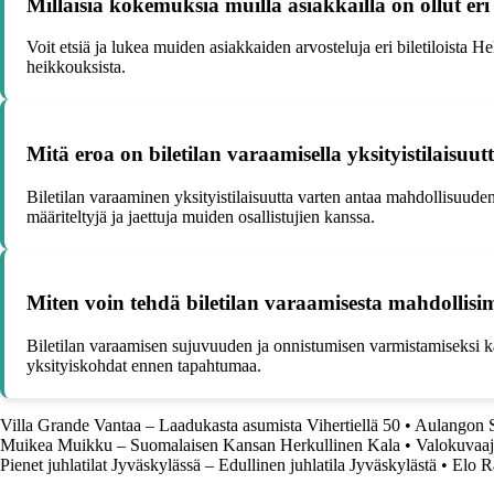
Millaisia kokemuksia muilla asiakkailla on ollut eri 
Voit etsiä ja lukea muiden asiakkaiden arvosteluja eri biletiloista H
heikkouksista.
Mitä eroa on biletilan varaamisella yksityistilaisu
Biletilan varaaminen yksityistilaisuutta varten antaa mahdollisuuden
määriteltyjä ja jaettuja muiden osallistujien kanssa.
Miten voin tehdä biletilan varaamisesta mahdollis
Biletilan varaamisen sujuvuuden ja onnistumisen varmistamiseksi kann
yksityiskohdat ennen tapahtumaa.
Villa Grande Vantaa – Laadukasta asumista Vihertiellä 50
•
Aulangon S
Muikea Muikku – Suomalaisen Kansan Herkullinen Kala
•
Valokuvaaj
Pienet juhlatilat Jyväskylässä – Edullinen juhlatila Jyväskylästä
•
Elo R