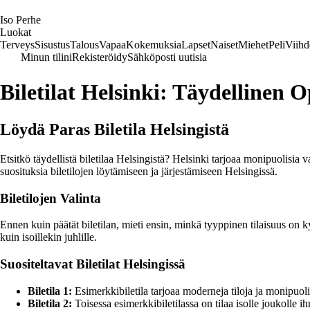
I
so
P
erhe
Luokat
Terveys
Sisustus
Talous
Vapaa
Kokemuksia
Lapset
Naiset
Miehet
Peli
Viihd
Minun tilini
Rekisteröidy
Sähköposti uutisia
Biletilat Helsinki: Täydellinen O
Löydä Paras Biletila Helsingistä
Etsitkö täydellistä biletilaa Helsingistä? Helsinki tarjoaa monipuolisia va
suosituksia biletilojen löytämiseen ja järjestämiseen Helsingissä.
Biletilojen Valinta
Ennen kuin päätät biletilan, mieti ensin, minkä tyyppinen tilaisuus on kys
kuin isoillekin juhlille.
Suositeltavat Biletilat Helsingissä
Biletila 1:
Esimerkkibiletila tarjoaa moderneja tiloja ja monipuolis
Biletila 2:
Toisessa esimerkkibiletilassa on tilaa isolle joukolle i