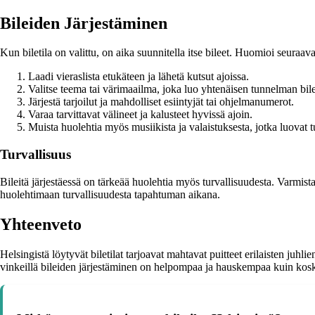
Bileiden Järjestäminen
Kun biletila on valittu, on aika suunnitella itse bileet. Huomioi seuraava
Laadi vieraslista etukäteen ja lähetä kutsut ajoissa.
Valitse teema tai värimaailma, joka luo yhtenäisen tunnelman bile
Järjestä tarjoilut ja mahdolliset esiintyjät tai ohjelmanumerot.
Varaa tarvittavat välineet ja kalusteet hyvissä ajoin.
Muista huolehtia myös musiikista ja valaistuksesta, jotka luovat 
Turvallisuus
Bileitä järjestäessä on tärkeää huolehtia myös turvallisuudesta. Varmista,
huolehtimaan turvallisuudesta tapahtuman aikana.
Yhteenveto
Helsingistä löytyvät biletilat tarjoavat mahtavat puitteet erilaisten juhlien
vinkeillä bileiden järjestäminen on helpompaa ja hauskempaa kuin kos