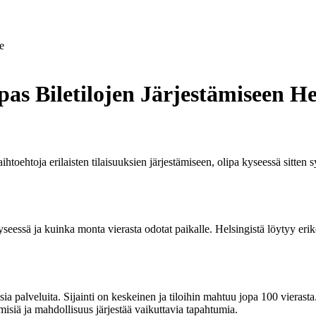
e
pas Biletilojen Järjestämiseen He
ihtoehtoja erilaisten tilaisuuksien järjestämiseen, olipa kyseessä sitten s
eessä ja kuinka monta vierasta odotat paikalle. Helsingistä löytyy erikokoi
ia palveluita. Sijainti on keskeinen ja tiloihin mahtuu jopa 100 vierasta
hmisiä ja mahdollisuus järjestää vaikuttavia tapahtumia.