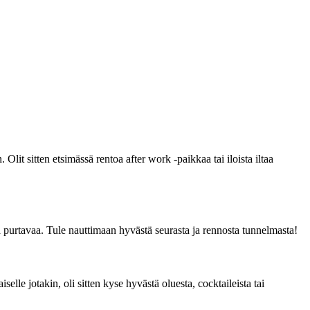
it sitten etsimässä rentoa after work -paikkaa tai iloista iltaa
 purtavaa. Tule nauttimaan hyvästä seurasta ja rennosta tunnelmasta!
lle jotakin, oli sitten kyse hyvästä oluesta, cocktaileista tai