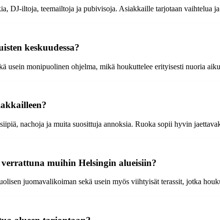
, DJ-iltoja, teemailtoja ja pubivisoja. Asiakkaille tarjotaan vaihtelua ja 
kuisten keskuudessa?
kä usein monipuolinen ohjelma, mikä houkuttelee erityisesti nuoria aikui
iakkailleen?
siipiä, nachoja ja muita suosittuja annoksia. Ruoka sopii hyvin jaettava
n verrattuna muihin Helsingin alueisiin?
olisen juomavalikoiman sekä usein myös viihtyisät terassit, jotka houkutt