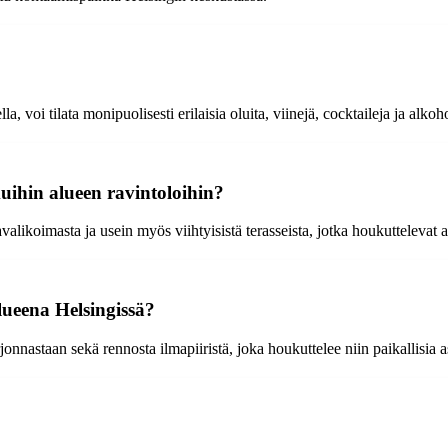
a, voi tilata monipuolisesti erilaisia oluita, viinejä, cocktaileja ja alko
muihin alueen ravintoloihin?
alikoimasta ja usein myös viihtyisistä terasseista, jotka houkuttelevat as
lueena Helsingissä?
jonnastaan sekä rennosta ilmapiiristä, joka houkuttelee niin paikallisia a