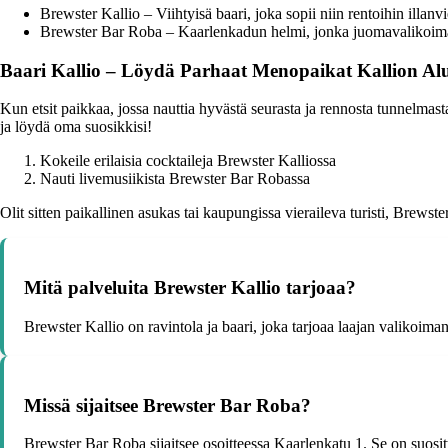
Brewster Kallio – Viihtyisä baari, joka sopii niin rentoihin illa
Brewster Bar Roba – Kaarlenkadun helmi, jonka juomavalikoima 
Baari Kallio – Löydä Parhaat Menopaikat Kallion Alu
Kun etsit paikkaa, jossa nauttia hyvästä seurasta ja rennosta tunnelmast
ja löydä oma suosikkisi!
Kokeile erilaisia cocktaileja Brewster Kalliossa
Nauti livemusiikista Brewster Bar Robassa
Olit sitten paikallinen asukas tai kaupungissa vieraileva turisti, Brews
Mitä palveluita Brewster Kallio tarjoaa?
Brewster Kallio on ravintola ja baari, joka tarjoaa laajan valikoiman 
Missä sijaitsee Brewster Bar Roba?
Brewster Bar Roba sijaitsee osoitteessa Kaarlenkatu 1. Se on suosi