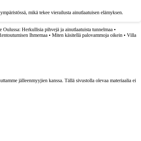
mpäristössä, mikä tekee vierailusta ainutlaatuisen elämyksen.
 Oulussa: Herkullisia pihvejä ja ainutlaatuista tunnelmaa
•
 Rentoutumisen Ihmemaa
•
Miten käsitellä palovammoja oikein
•
Villa
ttamme jälleenmyyjien kanssa. Tällä sivustolla olevaa materiaalia ei