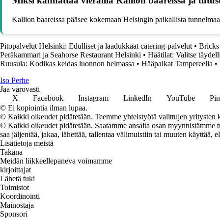
Miksi kannattaa vierailla Kallion baareissa ja tutu
Kallion baareissa pääsee kokemaan Helsingin paikallista tunnelmaa
Pitopalvelut Helsinki: Edulliset ja laadukkaat catering-palvelut
•
Bricks
Peräkammari ja Seahorse Restaurant Helsinki
•
Häätilat: Valitse täydel
Ruusula: Kodikas keidas luonnon helmassa
•
Hääpaikat Tampereella
•
I
so
P
erhe
Jaa varovasti
X
Facebook
Instagram
LinkedIn
YouTube
Pin
© Ei kopiointia ilman lupaa.
© Kaikki oikeudet pidätetään. Teemme yhteistyötä valittujen yritysten k
© Kaikki oikeudet pidätetään. Saatamme ansaita osan myynnistämme tuot
saa jäljentää, jakaa, lähettää, tallentaa välimuistiin tai muuten käyttää, e
Lisätietoja meistä
Takana
Meidän liikkeellepaneva voimamme
kirjoittajat
Lähetä tuki
Toimistot
Koordinointi
Mainostaja
Sponsori