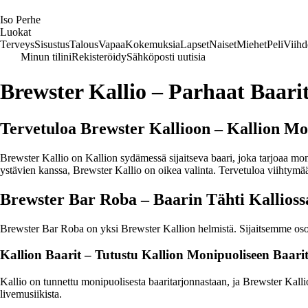
I
so
P
erhe
Luokat
Terveys
Sisustus
Talous
Vapaa
Kokemuksia
Lapset
Naiset
Miehet
Peli
Viihd
Minun tilini
Rekisteröidy
Sähköposti uutisia
Brewster Kallio – Parhaat Baari
Tervetuloa Brewster Kallioon – Kallion Mo
Brewster Kallio on Kallion sydämessä sijaitseva baari, joka tarjoaa moni
ystävien kanssa, Brewster Kallio on oikea valinta. Tervetuloa viihtymä
Brewster Bar Roba – Baarin Tähti Kallioss
Brewster Bar Roba on yksi Brewster Kallion helmistä. Sijaitsemme osoi
Kallion Baarit – Tutustu Kallion Monipuoliseen Baari
Kallio on tunnettu monipuolisesta baaritarjonnastaan, ja Brewster Kallio 
livemusiikista.