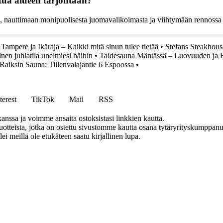
stua alueen tarjontaan?
, nauttimaan monipuolisesta juomavalikoimasta ja viihtymään rennossa y
 Tampere ja Ikäraja – Kaikki mitä sinun tulee tietää
•
Stefans Steakhouse
linen juhlatila unelmiesi häihin
•
Taidesauna Mäntässä – Luovuuden ja
Raiksin Sauna: Tiilenvalajantie 6 Espoossa
•
terest
TikTok
Mail
RSS
anssa ja voimme ansaita ostoksistasi linkkien kautta.
teista, jotka on ostettu sivustomme kautta osana tytäryrityskumppanuu
llei meillä ole etukäteen saatu kirjallinen lupa.