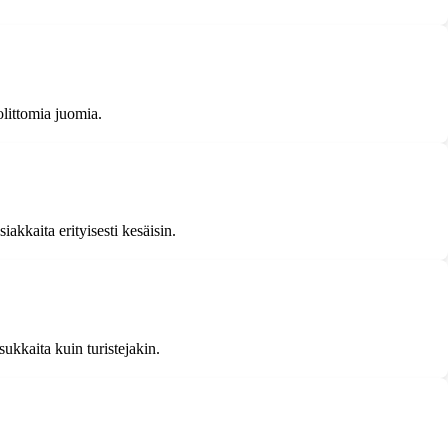
holittomia juomia.
iakkaita erityisesti kesäisin.
sukkaita kuin turistejakin.