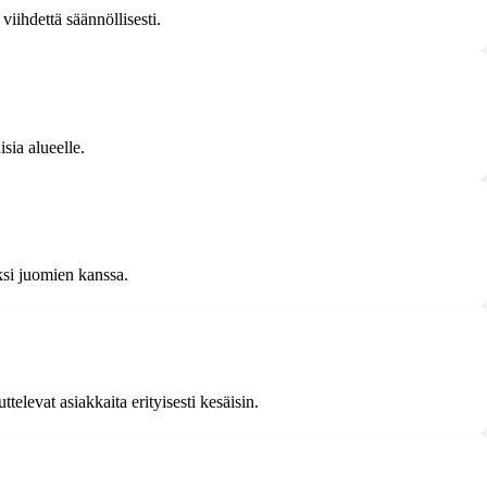
viihdettä säännöllisesti.
sia alueelle.
ksi juomien kanssa.
elevat asiakkaita erityisesti kesäisin.