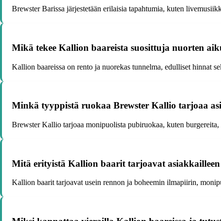
Brewster Barissa järjestetään erilaisia tapahtumia, kuten livemusiikkia
Mikä tekee Kallion baareista suosittuja nuorten ai
Kallion baareissa on rento ja nuorekas tunnelma, edulliset hinnat se
Minkä tyyppistä ruokaa Brewster Kallio tarjoaa as
Brewster Kallio tarjoaa monipuolista pubiruokaa, kuten burgereita, 
Mitä erityistä Kallion baarit tarjoavat asiakkaillee
Kallion baarit tarjoavat usein rennon ja boheemin ilmapiirin, monipu