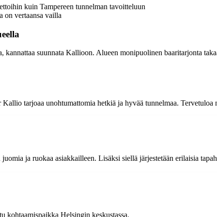
nviettoihin kuin Tampereen tunnelman tavoitteluun
on vertaansa vailla
eella
a, kannattaa suunnata Kallioon. Alueen monipuolinen baaritarjonta takaa 
ter Kallio tarjoaa unohtumattomia hetkiä ja hyvää tunnelmaa. Tervetuloa 
juomia ja ruokaa asiakkailleen. Lisäksi siellä järjestetään erilaisia tapah
ttu kohtaamispaikka Helsingin keskustassa.