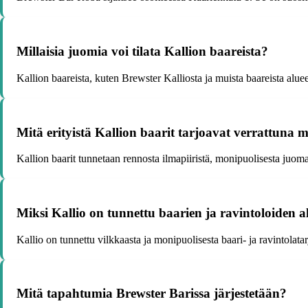
Millaisia juomia voi tilata Kallion baareista?
Kallion baareista, kuten Brewster Kalliosta ja muista baareista alueell
Mitä erityistä Kallion baarit tarjoavat verrattuna 
Kallion baarit tunnetaan rennosta ilmapiiristä, monipuolisesta juomav
Miksi Kallio on tunnettu baarien ja ravintoloiden a
Kallio on tunnettu vilkkaasta ja monipuolisesta baari- ja ravintolatar
Mitä tapahtumia Brewster Barissa järjestetään?