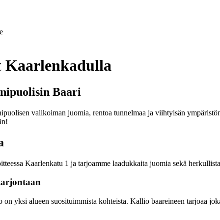
e
t Kaarlenkadulla
nipuolisin Baari
puolisen valikoiman juomia, rentoa tunnelmaa ja viihtyisän ympäristön. Ol
än!
a
tteessa Kaarlenkatu 1 ja tarjoamme laadukkaita juomia sekä herkullista
tarjontaan
on yksi alueen suosituimmista kohteista. Kallio baareineen tarjoaa jokaise