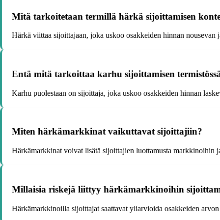
Mitä tarkoitetaan termillä härkä sijoittamisen konte
Härkä viittaa sijoittajaan, joka uskoo osakkeiden hinnan nousevan
Entä mitä tarkoittaa karhu sijoittamisen termistöss
Karhu puolestaan on sijoittaja, joka uskoo osakkeiden hinnan lask
Miten härkämarkkinat vaikuttavat sijoittajiin?
Härkämarkkinat voivat lisätä sijoittajien luottamusta markkinoihin
Millaisia riskejä liittyy härkämarkkinoihin sijoitta
Härkämarkkinoilla sijoittajat saattavat yliarvioida osakkeiden arvon