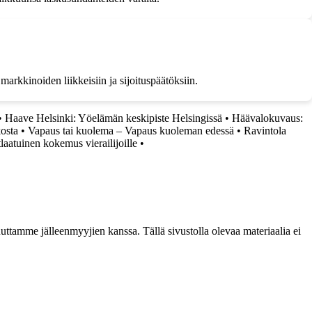
markkinoiden liikkeisiin ja sijoituspäätöksiin.
•
Haave Helsinki: Yöelämän keskipiste Helsingissä
•
Häävalokuvaus:
kosta
•
Vapaus tai kuolema – Vapaus kuoleman edessä
•
Ravintola
laatuinen kokemus vierailijoille
•
ttamme jälleenmyyjien kanssa. Tällä sivustolla olevaa materiaalia ei