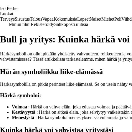
I
so
P
erhe
Luokat
Terveys
Sisustus
Talous
Vapaa
Kokemuksia
Lapset
Naiset
Miehet
Peli
Viihd
Minun tilini
Rekisteröidy
Sähköposti uutisia
Bull ja yritys: Kuinka härkä voi 
Härkäsymboli on ollut pitkään yhdistetty vahvuuteen, rohkeuteen ja vo
vahvistamisessa? Tässä artikkelissa tarkastelemme, miten härkä ja yrity
Härän symboliikka liike-elämässä
Härkäsymbolilla on pitkät perinteet liike-elämässä. Se on usein nähty 
Härkä symboloi:
Voimaa
: Härkä on vahva eläin, joka edustaa voimaa ja päättäväi
Kestävyyttä
: Härkä on sitkeä eläin, joka selviytyy vaikeistakin 
Menestystä
: Härkä symboloi menestyksen saavuttamista ja vaur
Kuinka härkä voi vahvistaa yritystäsi