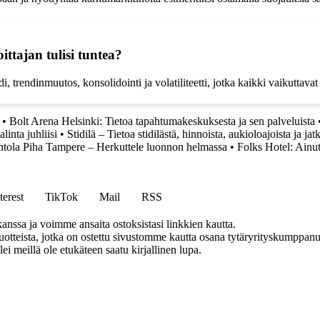
ittajan tulisi tuntea?
 trendinmuutos, konsolidointi ja volatiliteetti, jotka kaikki vaikuttavat 
•
Bolt Arena Helsinki: Tietoa tapahtumakeskuksesta ja sen palveluista
linta juhliisi
•
Stidilä – Tietoa stidilästä, hinnoista, aukioloajoista ja jat
ntola Piha Tampere – Herkuttele luonnon helmassa
•
Folks Hotel: Ainut
terest
TikTok
Mail
RSS
anssa ja voimme ansaita ostoksistasi linkkien kautta.
teista, jotka on ostettu sivustomme kautta osana tytäryrityskumppanuu
llei meillä ole etukäteen saatu kirjallinen lupa.