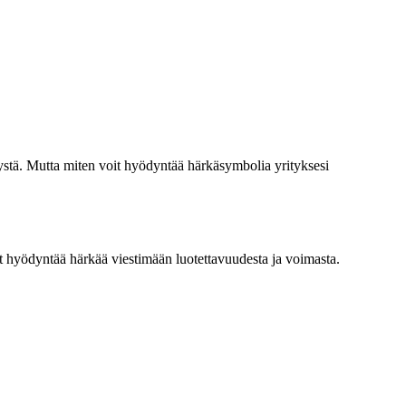
stä. Mutta miten voit hyödyntää härkäsymbolia yrityksesi
at hyödyntää härkää viestimään luotettavuudesta ja voimasta.