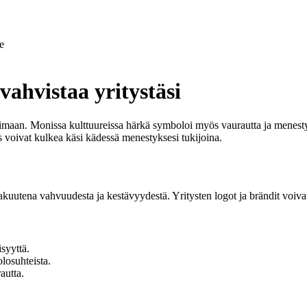
e
vahvistaa yritystäsi
imaan. Monissa kulttuureissa härkä symboloi myös vaurautta ja menesty
s voivat kulkea käsi kädessä menestyksesi tukijoina.
vakuutena vahvuudesta ja kestävyydestä. Yritysten logot ja brändit voiv
syyttä.
olosuhteista.
autta.