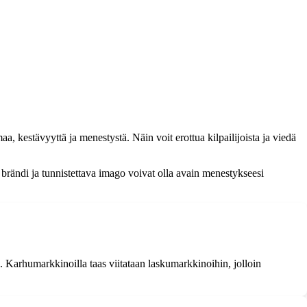
 kestävyyttä ja menestystä. Näin voit erottua kilpailijoista ja viedä
 brändi ja tunnistettava imago voivat olla avain menestykseesi
. Karhumarkkinoilla taas viitataan laskumarkkinoihin, jolloin