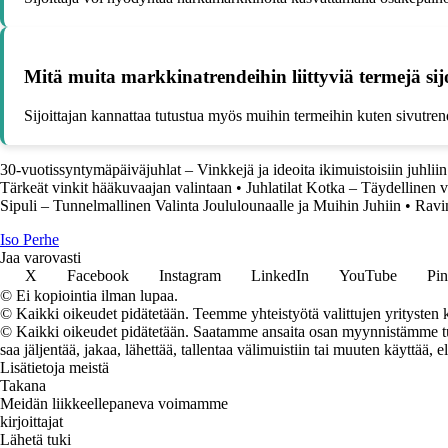
Mitä muita markkinatrendeihin liittyviä termejä sijo
Sijoittajan kannattaa tutustua myös muihin termeihin kuten sivutrendi,
30-vuotissyntymäpäiväjuhlat – Vinkkejä ja ideoita ikimuistoisiin juhliin
Tärkeät vinkit hääkuvaajan valintaan
•
Juhlatilat Kotka – Täydellinen va
Sipuli – Tunnelmallinen Valinta Joululounaalle ja Muihin Juhiin
•
Ravi
I
so
P
erhe
Jaa varovasti
X
Facebook
Instagram
LinkedIn
YouTube
Pin
© Ei kopiointia ilman lupaa.
© Kaikki oikeudet pidätetään. Teemme yhteistyötä valittujen yritysten k
© Kaikki oikeudet pidätetään. Saatamme ansaita osan myynnistämme tuot
saa jäljentää, jakaa, lähettää, tallentaa välimuistiin tai muuten käyttää, e
Lisätietoja meistä
Takana
Meidän liikkeellepaneva voimamme
kirjoittajat
Lähetä tuki