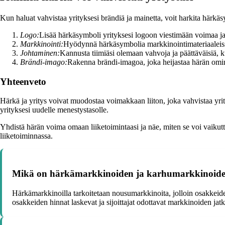
Kun haluat vahvistaa yrityksesi brändiä ja mainetta, voit harkita härk
Logo:
Lisää härkäsymboli yrityksesi logoon viestimään voimaa ja
Markkinointi:
Hyödynnä härkäsymbolia markkinointimateriaaleissas
Johtaminen:
Kannusta tiimiäsi olemaan vahvoja ja päättäväisiä, ku
Brändi-imago:
Rakenna brändi-imagoa, joka heijastaa härän omin
Yhteenveto
Härkä ja yritys voivat muodostaa voimakkaan liiton, joka vahvistaa yrit
yrityksesi uudelle menestystasolle.
Yhdistä härän voima omaan liiketoimintaasi ja näe, miten se voi vaikutt
liiketoiminnassa.
Mikä on härkämarkkinoiden ja karhumarkkinoide
Härkämarkkinoilla tarkoitetaan nousumarkkinoita, jolloin osakkeiden
osakkeiden hinnat laskevat ja sijoittajat odottavat markkinoiden jat