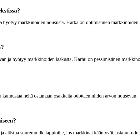
kstissa?
 ja hyötyy markkinoiden noususta. Härkä on optimistinen markkinoiden 
ä?
evan ja hyötyy markkinoiden laskusta. Karhu on pessimistinen markkino
 ja kannustaa heitä ostamaan osakkeita odottaen niiden arvon nousevan.
miseen?
 ja altistua suuremmille tappioille, jos markkinat kääntyvät laskuun odot