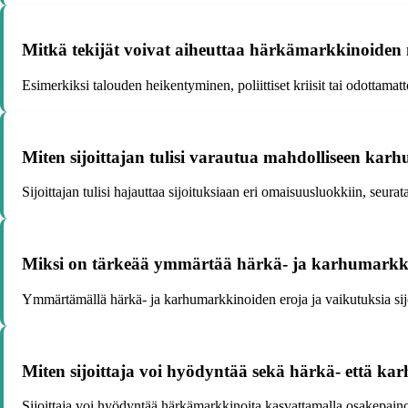
Mitkä tekijät voivat aiheuttaa härkämarkkinoide
Esimerkiksi talouden heikentyminen, poliittiset kriisit tai odotta
Miten sijoittajan tulisi varautua mahdolliseen kar
Sijoittajan tulisi hajauttaa sijoituksiaan eri omaisuusluokkiin, seura
Miksi on tärkeää ymmärtää härkä- ja karhumarkki
Ymmärtämällä härkä- ja karhumarkkinoiden eroja ja vaikutuksia sijoi
Miten sijoittaja voi hyödyntää sekä härkä- että ka
Sijoittaja voi hyödyntää härkämarkkinoita kasvattamalla osakepain