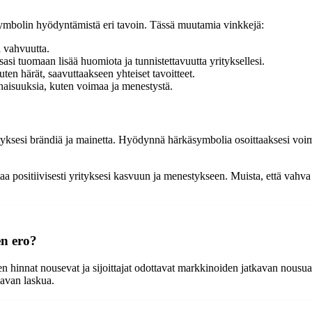
äsymbolin hyödyntämistä eri tavoin. Tässä muutamia vinkkejä:
 vahvuutta.
i tuomaan lisää huomiota ja tunnistettavuutta yrityksellesi.
ten härät, saavuttaakseen yhteiset tavoitteet.
aisuuksia, kuten voimaa ja menestystä.
yksesi brändiä ja mainetta. Hyödynnä härkäsymbolia osoittaaksesi voimaa,
aa positiivisesti yrityksesi kasvuun ja menestykseen. Muista, että vahva
n ero?
 hinnat nousevat ja sijoittajat odottavat markkinoiden jatkavan nousua
kavan laskua.