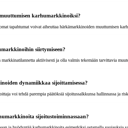
n muuttumisen karhumarkkinoiksi?
mattomat tapahtumat voivat aiheuttaa härkämarkkinoiden muuttumisen kar
humarkkinoihin siirtymiseen?
ta markkinatilannetta aktiivisesti ja olla valmis tekemään tarvittavia muu
noiden dynamiikkaa sijoittamisessa?
ttaja voi tehdä parempia päätöksiä sijoitussalkkunsa hallinnassa ja risk
rhumarkkinoita sijoitustoiminnassaan?
oaan ja hyödyntää karhumarkkinoita esimerkiksi ostamalla suojauksia s