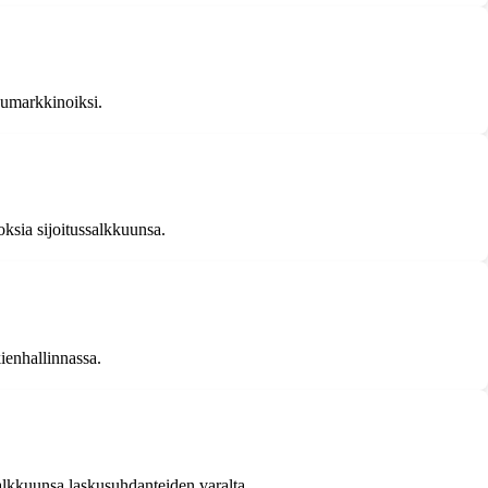
humarkkinoiksi.
toksia sijoitussalkkuunsa.
ienhallinnassa.
alkkuunsa laskusuhdanteiden varalta.