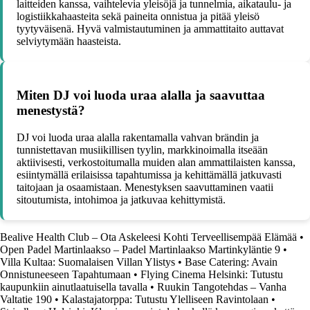
laitteiden kanssa, vaihtelevia yleisöjä ja tunnelmia, aikataulu- ja
logistiikkahaasteita sekä paineita onnistua ja pitää yleisö
tyytyväisenä. Hyvä valmistautuminen ja ammattitaito auttavat
selviytymään haasteista.
Miten DJ voi luoda uraa alalla ja saavuttaa
menestystä?
DJ voi luoda uraa alalla rakentamalla vahvan brändin ja
tunnistettavan musiikillisen tyylin, markkinoimalla itseään
aktiivisesti, verkostoitumalla muiden alan ammattilaisten kanssa,
esiintymällä erilaisissa tapahtumissa ja kehittämällä jatkuvasti
taitojaan ja osaamistaan. Menestyksen saavuttaminen vaatii
sitoutumista, intohimoa ja jatkuvaa kehittymistä.
Bealive Health Club – Ota Askeleesi Kohti Terveellisempää Elämää
•
Open Padel Martinlaakso – Padel Martinlaakso Martinkyläntie 9
•
Villa Kultaa: Suomalaisen Villan Ylistys
•
Base Catering: Avain
Onnistuneeseen Tapahtumaan
•
Flying Cinema Helsinki: Tutustu
kaupunkiin ainutlaatuisella tavalla
•
Ruukin Tangotehdas – Vanha
Valtatie 190
•
Kalastajatorppa: Tutustu Ylelliseen Ravintolaan
•