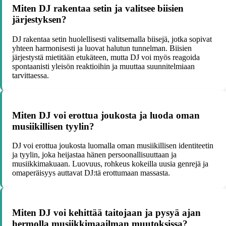
Miten DJ rakentaa setin ja valitsee biisien
järjestyksen?
DJ rakentaa setin huolellisesti valitsemalla biisejä, jotka sopivat
yhteen harmonisesti ja luovat halutun tunnelman. Biisien
järjestystä mietitään etukäteen, mutta DJ voi myös reagoida
spontaanisti yleisön reaktioihin ja muuttaa suunnitelmiaan
tarvittaessa.
Miten DJ voi erottua joukosta ja luoda oman
musiikillisen tyylin?
DJ voi erottua joukosta luomalla oman musiikillisen identiteetin
ja tyylin, joka heijastaa hänen persoonallisuuttaan ja
musiikkimakuaan. Luovuus, rohkeus kokeilla uusia genrejä ja
omaperäisyys auttavat DJ:tä erottumaan massasta.
Miten DJ voi kehittää taitojaan ja pysyä ajan
hermolla musiikkimaailman muutoksissa?