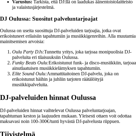
Varustus:
Tarkista, että DJ:llä on laadukas äänentoistolaitteisto
ja valaistusjärjestelmä.
DJ Oulussa: Suositut palveluntarjoajat
Oulussa on useita suosittuja DJ-palveluiden tarjoajia, jotka ovat
erikoistuneet erilaisiin tapahtumiin ja musiikkigenreihin. Alla muutamia
mainitsemisen arvoisia:
Oulu Party DJs:
Tunnettu yritys, joka tarjoaa monipuolisia DJ-
palveluita eri tilaisuuksiin Oulussa.
Funky Beats Oulu:
Erikoistunut funk- ja disco-musiikkiin, tarjoaa
ainutlaatuisen musiikkielämyksen tapahtumiin.
Elite Sound Oulu:
Ammattitaitoinen DJ-palvelu, joka on
erikoistunut häihin ja juhliin tarjoten räätälöityjä
musiikkipalveluita.
DJ-palveluiden hinnat Oulussa
DJ-palveluiden hinnat vaihtelevat Oulussa palveluntarjoajan,
tapahtuman keston ja laajuuden mukaan. Yleisesti ottaen voit odottaa
maksavasi noin 100-300€/tunti hyvästä DJ-palvelusta riippuen.
Tiivistelmä