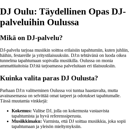
DJ Oulu: Täydellinen Opas DJ-
palveluihin Oulussa
Mikä on DJ-palvelu?
DJ-palvelu tarjoaa musiikin soittoa erilaisiin tapahtumiin, kuten juhliin,
häihin, festareille ja yritystilaisuuksiin. DJ:n tehtävänä on luoda oikea
tunnelma tapahtumaan sopivalla musiikilla. Oulussa on monia
ammattitaitoisia DJ:itä tarjoamassa palveluitaan eri tilaisuuksiin.
Kuinka valita paras DJ Oulusta?
Parhaan DJ:n valitseminen Oulussa voi tuntua haastavalta, mutta
avainasemassa on selvittää omat tarpeet ja odotukset tapahtumalle.
Tässä muutamia vinkkejä:
Kokemus:
Valitse DJ, jolla on kokemusta vastaavista
tapahtumista ja hyvä referenssiperusta.
Musiikkimaku:
Varmista, että DJ soittaa musiikkia, joka sopii
tapahtumaan ja yleisön mieltymyksiin.