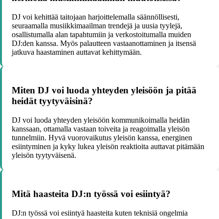
DJ voi kehittää taitojaan harjoittelemalla säännöllisesti,
seuraamalla musiikkimaailman trendejä ja uusia tyylejä,
osallistumalla alan tapahtumiin ja verkostoitumalla muiden
DJ:den kanssa. Myös palautteen vastaanottaminen ja itsensä
jatkuva haastaminen auttavat kehittymään.
Miten DJ voi luoda yhteyden yleisöön ja pitää
heidät tyytyväisinä?
DJ voi luoda yhteyden yleisöön kommunikoimalla heidän
kanssaan, ottamalla vastaan toiveita ja reagoimalla yleisön
tunnelmiin. Hyvä vuorovaikutus yleisön kanssa, energinen
esiintyminen ja kyky lukea yleisön reaktioita auttavat pitämään
yleisön tyytyväisenä.
Mitä haasteita DJ:n työssä voi esiintyä?
DJ:n työssä voi esiintyä haasteita kuten teknisiä ongelmia