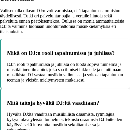
Valitsemalla oikean DJ:n voit varmistaa, että tapahtumasi onnistuu
täydellisesti. Tutki eri palveluntarjoajia ja vertaile hintoja sekä
palveluita ennen päätöksentekoa. Oulussa on monia ammattitaitoisia
DJ:itä valmiina luomaan unohtumattomia musiikkielämyksiä eri
tilaisuuksiin.
Mikä on DJ:n rooli tapahtumissa ja juhlissa?
DJ:n rooli tapahtumissa ja juhlissa on luoda sopiva tunnelma ja
musiikillinen ilmapiiri, joka saa ihmiset liikkeelle ja nauttimaan
musiikista. DJ vastaa musiikin valinnasta ja soitosta tapahtuman
teeman ja yleisön mieltymysten mukaisesti.
Mitä taitoja hyvältä DJ:ltä vaaditaan?
Hyvältä DJ:ltä vaaditaan musiikillista osaamista, rytmitajua,
kykyä lukea yleisön tunnelmia, teknistä osaamista DJ-laitteiden
käytössä sekä luovuutta musiikin sekoittamisessa ja
soittamisessa.