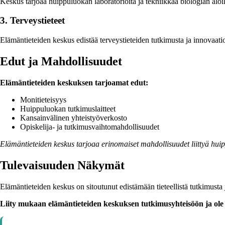
Keskus tarjoaa huippuluokan laboratorioita ja tekniikkaa biologian aloi
3. Terveystieteet
Elämäntieteiden keskus edistää terveystieteiden tutkimusta ja innovaatio
Edut ja Mahdollisuudet
Elämäntieteiden keskuksen tarjoamat edut:
Monitieteisyys
Huippuluokan tutkimuslaitteet
Kansainvälinen yhteistyöverkosto
Opiskelija- ja tutkimusvaihtomahdollisuudet
Elämäntieteiden keskus tarjoaa erinomaiset mahdollisuudet liittyä hui
Tulevaisuuden Näkymät
Elämäntieteiden keskus on sitoutunut edistämään tieteellistä tutkimusta 
Liity mukaan elämäntieteiden keskuksen tutkimusyhteisöön ja ole o