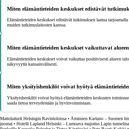
Miten elämäntieteiden keskukset edistävät tutkimu
Elämäntieteiden keskukset edistävät tutkimuksen laatua tarjoamalla 
muiden tutkimuslaitosten kanssa.
Miten elämäntieteiden keskukset vaikuttavat alueen
Elämäntieteiden keskukset voivat vaikuttaa positiivisesti alueen tal
näkyvyyttä kansainvälisesti.
Miten yksityishenkilöt voivat hyötyä elämäntieteid
Yksityishenkilöt voivat hyötyä elämäntieteiden keskusten toiminnas
saada tietoa terveydestään ja hyvinvoinnistaan.
Mattolaiturit Helsingin Ravintoloissa
•
Åminnen Kartano – Suomen hist
juomat
•
Hotelli Lapland Helsinki – Lumoava majoitus Lapin tunnelma
Pankeille Kouvola: Palvelut ja Tietoa Käytössäsi
•
Pato Baari: Kaikki m