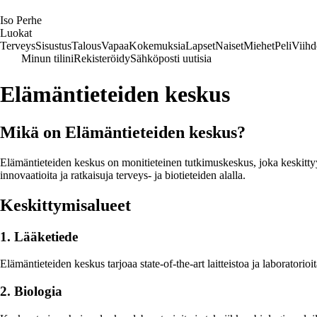
I
so
P
erhe
Luokat
Terveys
Sisustus
Talous
Vapaa
Kokemuksia
Lapset
Naiset
Miehet
Peli
Viihd
Minun tilini
Rekisteröidy
Sähköposti uutisia
Elämäntieteiden keskus
Mikä on Elämäntieteiden keskus?
Elämäntieteiden keskus on monitieteinen tutkimuskeskus, joka keskittyy ter
innovaatioita ja ratkaisuja terveys- ja biotieteiden alalla.
Keskittymisalueet
1. Lääketiede
Elämäntieteiden keskus tarjoaa state-of-the-art laitteistoa ja laboratori
2. Biologia