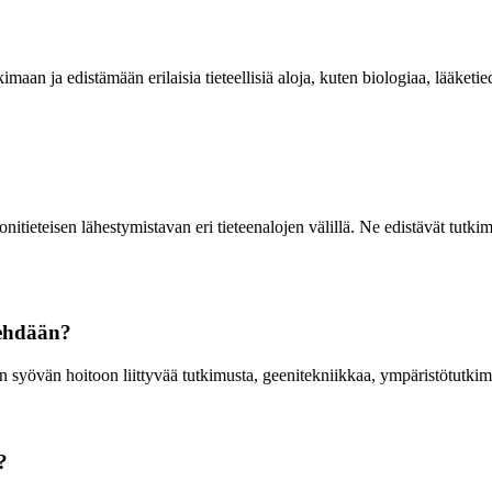
maan ja edistämään erilaisia tieteellisiä aloja, kuten biologiaa, lääketied
itieteisen lähestymistavan eri tieteenalojen välillä. Ne edistävät tutki
tehdään?
syövän hoitoon liittyvää tutkimusta, geenitekniikkaa, ympäristötutkimuk
?