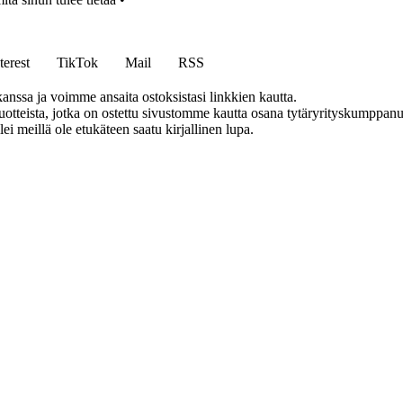
terest
TikTok
Mail
RSS
anssa ja voimme ansaita ostoksistasi linkkien kautta.
teista, jotka on ostettu sivustomme kautta osana tytäryrityskumppanuu
llei meillä ole etukäteen saatu kirjallinen lupa.