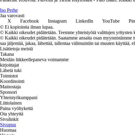
I
so
P
erhe
Jaa varovasti
X
Facebook
Instagram
LinkedIn
YouTube
Pin
© Ei kopiointia ilman lupaa.
© Kaikki oikeudet pidätetään. Teemme yhteistyötä valittujen yritysten k
© Kaikki oikeudet pidätetään. Saatamme ansaita osan myynnistämme tuot
saa jäljentää, jakaa, lähettää, tallentaa välimuistiin tai muuten käyttää, e
Lisätietoja meistä
Takana
Meidän liikkeellepaneva voimamme
kirjoittajat
Lähetä tuki
Toimistot
Koordinointi
Mainostaja
Sponsori
Yhteistyökumppani
Liittolainen
Paina vyöhykettä
Ota yhteyttä
Sivulinkit
Sivupuu
Huomaa