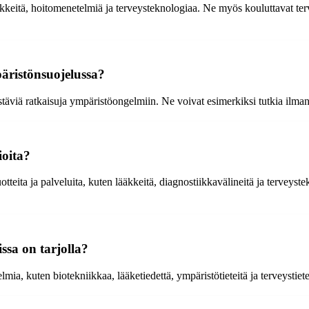
äkkeitä, hoitomenetelmiä ja terveysteknologiaa. Ne myös kouluttavat terv
äristönsuojelussa?
stäviä ratkaisuja ympäristöongelmiin. Ne voivat esimerkiksi tutkia ilman
ioita?
eita ja palveluita, kuten lääkkeitä, diagnostiikkavälineitä ja terveyste
ssa on tarjolla?
ia, kuten biotekniikkaa, lääketiedettä, ympäristötieteitä ja terveystiete