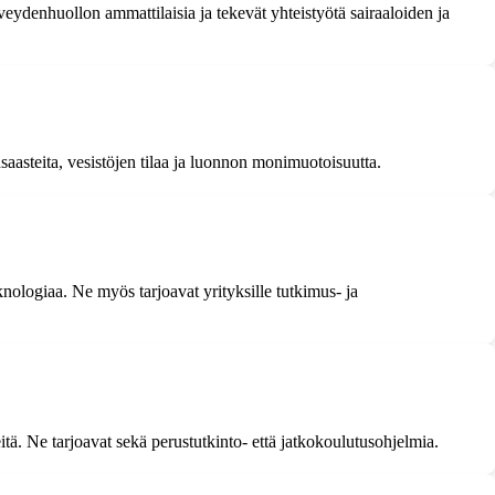
eydenhuollon ammattilaisia ja tekevät yhteistyötä sairaaloiden ja
saasteita, vesistöjen tilaa ja luonnon monimuotoisuutta.
knologiaa. Ne myös tarjoavat yrityksille tutkimus- ja
itä. Ne tarjoavat sekä perustutkinto- että jatkokoulutusohjelmia.