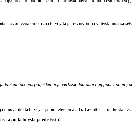
lla tapahtuvaan tutkimukseen. Tutkimuskohteisiin kuuluu esimerkiksi gen
ita. Tavoitteena on edistää terveyttä ja hyvinvointia yhteiskunnassa sekä
ppuluokan tutkimusprojekteihin ja verkostoitua alan huippuasiantuntijo
ja innovaatioita terveys- ja biotieteiden alalla. Tavoitteena on luoda ke
sa alan kehitystä ja edistystä!