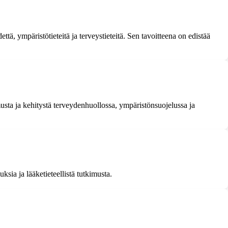
että, ympäristötieteitä ja terveystieteitä. Sen tavoitteena on edistää
musta ja kehitystä terveydenhuollossa, ympäristönsuojelussa ja
sia ja lääketieteellistä tutkimusta.