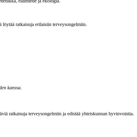
etiikka, eläintiede ja ekologia.
 löytää ratkaisuja erilaisiin terveysongelmiin.
iden kanssa.
stäviä ratkaisuja terveysongelmiin ja edistää yhteiskunnan hyvinvointia.