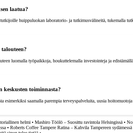
ksen laatua?
tutkijoille huippuluokan laboratorio- ja tutkimusvälineitä, tukemalla t
 talouteen?
outeen luomalla työpaikkoja, houkuttelemalla investointeja ja edistämäll
en keskusten toiminnasta?
ta esimerkiksi saamalla parempia terveyspalveluita, uusia hoitomuotoja 
oriallinen helmi
•
Mashiro Töölö – Suosittu ravintola Helsingissä
•
Nok
ssa
•
Roberts Coffee Tampere Ratina – Kahvila Tampereen sydämessä
itä sinun tulee tietää
•