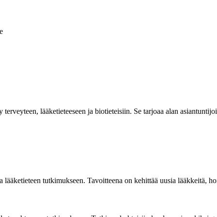
e
veyteen, lääketieteeseen ja biotieteisiin. Se tarjoaa alan asiantuntijoill
oita lääketieteen tutkimukseen. Tavoitteena on kehittää uusia lääkkeitä, 