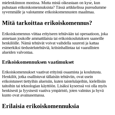
mielenkiinnon monissa. Mutta mistä oikeastaan on kyse, kun
puhutaan erikoiskomennuksista? Tässä artikkelissa pureudumme
syvemmälle ja valotamme erikoiskomennusten maailmaa.
Mitä tarkoittaa erikoiskomennus?
Erikoiskomennus viittaa erityiseen tehtävään tai operaatioon, joka
annetaan joukolle ammattilaisia tai erikoiskoulutuksen saaneille
henkilöille. Nämä tehtävät voivat vaihdella suuresti ja kattaa
esimerkiksi tiedustelutehtäviä, kriisinhallintaa tai vaarallisten
alueiden valvontaa.
Erikoiskomennuksen vaatimukset
Erikoiskomennukset vaativat erityistä osaamista ja koulutusta.
Henkilöt, jotka osallistuvat tällaisiin tehtäviin, ovat usein
erikoistuneet tiettyihin alueisiin, kuten taistelulajeihin, kielellisiin
taitoihin tai teknologian käyttöön. Lisäksi kyseessä voi olla myös
henkisesti ja fyysisesti vaativa ympäristö, joten valmius ja hyvä
kunto ovat avainasemassa.
Erilaisia erikoiskomennuksia