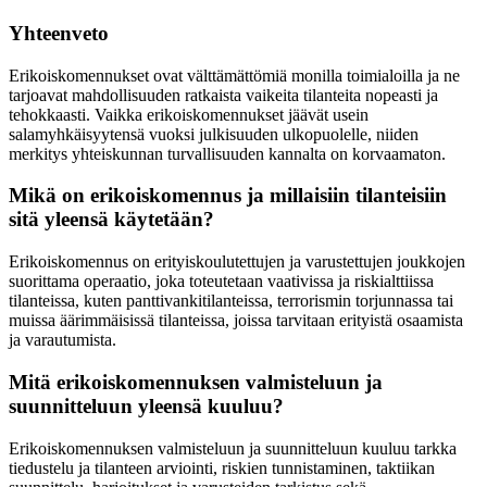
Yhteenveto
Erikoiskomennukset ovat välttämättömiä monilla toimialoilla ja ne
tarjoavat mahdollisuuden ratkaista vaikeita tilanteita nopeasti ja
tehokkaasti. Vaikka erikoiskomennukset jäävät usein
salamyhkäisyytensä vuoksi julkisuuden ulkopuolelle, niiden
merkitys yhteiskunnan turvallisuuden kannalta on korvaamaton.
Mikä on erikoiskomennus ja millaisiin tilanteisiin
sitä yleensä käytetään?
Erikoiskomennus on erityiskoulutettujen ja varustettujen joukkojen
suorittama operaatio, joka toteutetaan vaativissa ja riskialttiissa
tilanteissa, kuten panttivankitilanteissa, terrorismin torjunnassa tai
muissa äärimmäisissä tilanteissa, joissa tarvitaan erityistä osaamista
ja varautumista.
Mitä erikoiskomennuksen valmisteluun ja
suunnitteluun yleensä kuuluu?
Erikoiskomennuksen valmisteluun ja suunnitteluun kuuluu tarkka
tiedustelu ja tilanteen arviointi, riskien tunnistaminen, taktiikan