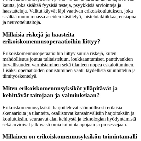
kautta, joka sisältää fyysisiä testeja, psyykkisiä arviointeja ja
haastatteluja. Valitut käyvät läpi vaativan erikoiskoulutuksen, joka
sisältää muun muassa aseiden käsittelyä, taistelutaktiikkaa, ensiapua
ja neuvottelutaitoja.
Millaisia riskejä ja haasteita
erikoiskomennusoperaatioihin liittyy?
Erikoiskomennusoperaatioihin liittyy suuria riskejä, kuten
mahdollisuus joutua tulitaisteluun, loukkaantumiset, panttivankien
turvallisuuden varmistaminen sekä tilanteen nopea eskaloituminen.
Lisäksi operaatioiden onnistuminen vaatii täydellistä suunnittelua ja
tiimityöskentelyä.
Miten erikoiskomennusyksiköt ylläpitävät ja
kehittävät taitojaan ja valmiuksiaan?
Erikoiskomennusyksiköt harjoittelevat säännöllisesti erilaisia
skenaarioita ja tilanteita, osallistuvat kansainvälisiin harjoituksiin ja
koulutuksiin, seuraavat alan kehitystä ja teknologian hyödyntämistä
sekä arvioivat jatkuvasti omia toimintatapojaan ja prosessejaan.
Millainen on erikoiskomennusyksikön toimintamalli