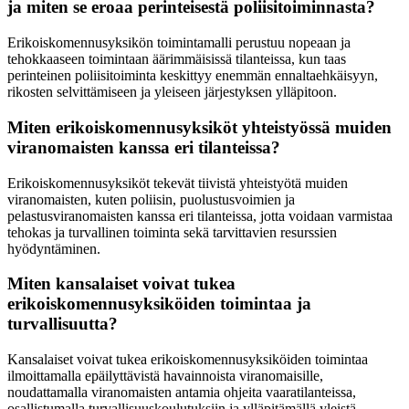
ja miten se eroaa perinteisestä poliisitoiminnasta?
Erikoiskomennusyksikön toimintamalli perustuu nopeaan ja
tehokkaaseen toimintaan äärimmäisissä tilanteissa, kun taas
perinteinen poliisitoiminta keskittyy enemmän ennaltaehkäisyyn,
rikosten selvittämiseen ja yleiseen järjestyksen ylläpitoon.
Miten erikoiskomennusyksiköt yhteistyössä muiden
viranomaisten kanssa eri tilanteissa?
Erikoiskomennusyksiköt tekevät tiivistä yhteistyötä muiden
viranomaisten, kuten poliisin, puolustusvoimien ja
pelastusviranomaisten kanssa eri tilanteissa, jotta voidaan varmistaa
tehokas ja turvallinen toiminta sekä tarvittavien resurssien
hyödyntäminen.
Miten kansalaiset voivat tukea
erikoiskomennusyksiköiden toimintaa ja
turvallisuutta?
Kansalaiset voivat tukea erikoiskomennusyksiköiden toimintaa
ilmoittamalla epäilyttävistä havainnoista viranomaisille,
noudattamalla viranomaisten antamia ohjeita vaaratilanteissa,
osallistumalla turvallisuuskoulutuksiin ja ylläpitämällä yleistä