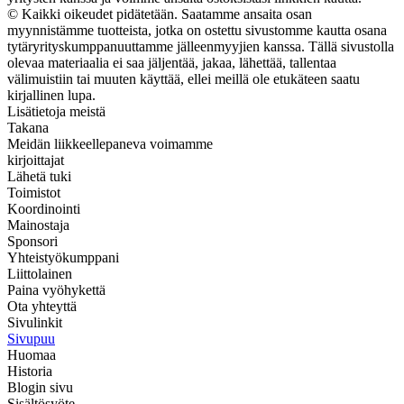
© Kaikki oikeudet pidätetään. Saatamme ansaita osan
myynnistämme tuotteista, jotka on ostettu sivustomme kautta osana
tytäryrityskumppanuuttamme jälleenmyyjien kanssa. Tällä sivustolla
olevaa materiaalia ei saa jäljentää, jakaa, lähettää, tallentaa
välimuistiin tai muuten käyttää, ellei meillä ole etukäteen saatu
kirjallinen lupa.
Lisätietoja meistä
Takana
Meidän liikkeellepaneva voimamme
kirjoittajat
Lähetä tuki
Toimistot
Koordinointi
Mainostaja
Sponsori
Yhteistyökumppani
Liittolainen
Paina vyöhykettä
Ota yhteyttä
Sivulinkit
Sivupuu
Huomaa
Historia
Blogin sivu
Sisältösyöte