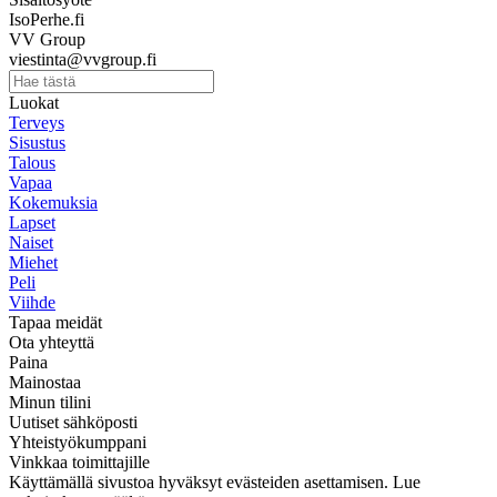
IsoPerhe.fi
VV Group
viestinta@vvgroup.fi
Luokat
Terveys
Sisustus
Talous
Vapaa
Kokemuksia
Lapset
Naiset
Miehet
Peli
Viihde
Tapaa meidät
Ota yhteyttä
Paina
Mainostaa
Minun tilini
Uutiset sähköposti
Yhteistyökumppani
Vinkkaa toimittajille
Käyttämällä sivustoa hyväksyt evästeiden asettamisen. Lue