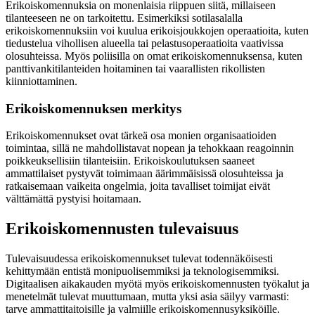
Erikoiskomennuksia on monenlaisia riippuen siitä, millaiseen
tilanteeseen ne on tarkoitettu. Esimerkiksi sotilasalalla
erikoiskomennuksiin voi kuulua erikoisjoukkojen operaatioita, kuten
tiedustelua vihollisen alueella tai pelastusoperaatioita vaativissa
olosuhteissa. Myös poliisilla on omat erikoiskomennuksensa, kuten
panttivankitilanteiden hoitaminen tai vaarallisten rikollisten
kiinniottaminen.
Erikoiskomennuksen merkitys
Erikoiskomennukset ovat tärkeä osa monien organisaatioiden
toimintaa, sillä ne mahdollistavat nopean ja tehokkaan reagoinnin
poikkeuksellisiin tilanteisiin. Erikoiskoulutuksen saaneet
ammattilaiset pystyvät toimimaan äärimmäisissä olosuhteissa ja
ratkaisemaan vaikeita ongelmia, joita tavalliset toimijat eivät
välttämättä pystyisi hoitamaan.
Erikoiskomennusten tulevaisuus
Tulevaisuudessa erikoiskomennukset tulevat todennäköisesti
kehittymään entistä monipuolisemmiksi ja teknologisemmiksi.
Digitaalisen aikakauden myötä myös erikoiskomennusten työkalut ja
menetelmät tulevat muuttumaan, mutta yksi asia säilyy varmasti:
tarve ammattitaitoisille ja valmiille erikoiskomennusyksiköille.