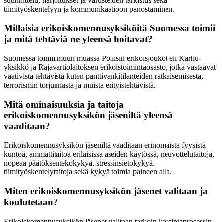
suunnittelu, harjoitukset ja varusteiden tarkistus sekä
tiimityöskentelyyn ja kommunikaatioon panostaminen.
Millaisia erikoiskomennusyksiköitä Suomessa toimii
ja mitä tehtäviä ne yleensä hoitavat?
Suomessa toimii muun muassa Poliisin erikoisjoukot eli Karhu-
yksikkö ja Rajavartiolaitoksen erikoistoimintaosasto, jotka vastaavat
vaativista tehtävistä kuten panttivankitilanteiden ratkaisemisesta,
terrorismin torjunnasta ja muista erityistehtävistä.
Mitä ominaisuuksia ja taitoja
erikoiskomennusyksikön jäseniltä yleensä
vaaditaan?
Erikoiskomennusyksikön jäseniltä vaaditaan erinomaista fyysistä
kuntoa, ammattitaitoa erilaisissa aseiden käytössä, neuvottelutaitoja,
nopeaa päätöksentekokykyä, stressinsietokykyä,
tiimityöskentelytaitoja sekä kykyä toimia paineen alla.
Miten erikoiskomennusyksikön jäsenet valitaan ja
koulutetaan?
Erikoiskomennusyksikön jäsenet valitaan tarkoin karsintaprosessin