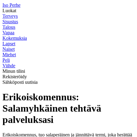
I
so
P
erhe
Luokat
Terveys
Sisustus
Talous
Vapaa
Kokemuksia
Lapset
Naiset
Miehet
Peli
Viihde
Minun tilini
Rekisteröidy
Sähköposti uutisia
Erikoiskomennus:
Salamyhkäinen tehtävä
palveluksasi
Erikoiskomennus, tuo salaperäinen ja jännittävä termi, joka herättää