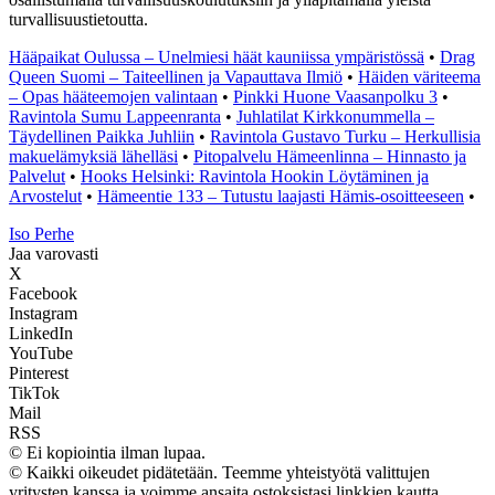
turvallisuustietoutta.
Hääpaikat Oulussa – Unelmiesi häät kauniissa ympäristössä
•
Drag
Queen Suomi – Taiteellinen ja Vapauttava Ilmiö
•
Häiden väriteema
– Opas hääteemojen valintaan
•
Pinkki Huone Vaasanpolku 3
•
Ravintola Sumu Lappeenranta
•
Juhlatilat Kirkkonummella –
Täydellinen Paikka Juhliin
•
Ravintola Gustavo Turku – Herkullisia
makuelämyksiä lähelläsi
•
Pitopalvelu Hämeenlinna – Hinnasto ja
Palvelut
•
Hooks Helsinki: Ravintola Hookin Löytäminen ja
Arvostelut
•
Hämeentie 133 – Tutustu laajasti Hämis-osoitteeseen
•
I
so
P
erhe
Jaa varovasti
X
Facebook
Instagram
LinkedIn
YouTube
Pinterest
TikTok
Mail
RSS
© Ei kopiointia ilman lupaa.
© Kaikki oikeudet pidätetään. Teemme yhteistyötä valittujen
yritysten kanssa ja voimme ansaita ostoksistasi linkkien kautta.