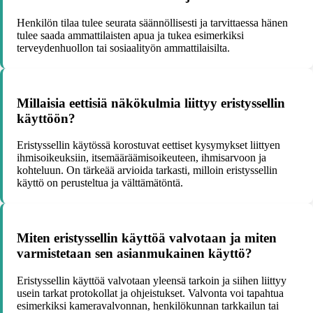
Henkilön tilaa tulee seurata säännöllisesti ja tarvittaessa hänen
tulee saada ammattilaisten apua ja tukea esimerkiksi
terveydenhuollon tai sosiaalityön ammattilaisilta.
Millaisia eettisiä näkökulmia liittyy eristyssellin
käyttöön?
Eristyssellin käytössä korostuvat eettiset kysymykset liittyen
ihmisoikeuksiin, itsemääräämisoikeuteen, ihmisarvoon ja
kohteluun. On tärkeää arvioida tarkasti, milloin eristyssellin
käyttö on perusteltua ja välttämätöntä.
Miten eristyssellin käyttöä valvotaan ja miten
varmistetaan sen asianmukainen käyttö?
Eristyssellin käyttöä valvotaan yleensä tarkoin ja siihen liittyy
usein tarkat protokollat ja ohjeistukset. Valvonta voi tapahtua
esimerkiksi kameravalvonnan, henkilökunnan tarkkailun tai