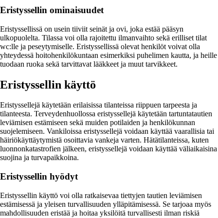
Eristyssellin ominaisuudet
Eristyssellissä on usein tiiviit seinät ja ovi, joka estää pääsyn
ulkopuolelta. Tilassa voi olla rajoitettu ilmanvaihto sekä erilliset tilat
wc:lle ja peseytymiselle. Eristyssellissä olevat henkilöt voivat olla
yhteydessä hoitohenkilökuntaan esimerkiksi puhelimen kautta, ja heille
tuodaan ruoka sekä tarvittavat lääkkeet ja muut tarvikkeet.
Eristyssellin käyttö
Eristyssellejä käytetään erilaisissa tilanteissa riippuen tarpeesta ja
tilanteesta. Terveydenhuollossa eristyssellejä käytetään tartuntatautien
leviämisen estämiseen sekä muiden potilaiden ja henkilökunnan
suojelemiseen. Vankiloissa eristyssellejä voidaan käyttää vaarallisia tai
häiriökäyttäytymistä osoittavia vankeja varten. Hätätilanteissa, kuten
luonnonkatastrofien jälkeen, eristyssellejä voidaan käyttää väliaikaisina
suojina ja turvapaikkoina.
Eristyssellin hyödyt
Eristyssellin käyttö voi olla ratkaisevaa tiettyjen tautien leviämisen
estämisessä ja yleisen turvallisuuden ylläpitämisessä. Se tarjoaa myös
mahdollisuuden eristää ja hoitaa yksilöitä turvallisesti ilman riskiä