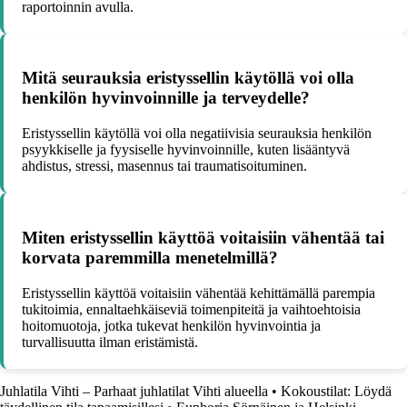
raportoinnin avulla.
Mitä seurauksia eristyssellin käytöllä voi olla
henkilön hyvinvoinnille ja terveydelle?
Eristyssellin käytöllä voi olla negatiivisia seurauksia henkilön
psyykkiselle ja fyysiselle hyvinvoinnille, kuten lisääntyvä
ahdistus, stressi, masennus tai traumatisoituminen.
Miten eristyssellin käyttöä voitaisiin vähentää tai
korvata paremmilla menetelmillä?
Eristyssellin käyttöä voitaisiin vähentää kehittämällä parempia
tukitoimia, ennaltaehkäiseviä toimenpiteitä ja vaihtoehtoisia
hoitomuotoja, jotka tukevat henkilön hyvinvointia ja
turvallisuutta ilman eristämistä.
Juhlatila Vihti – Parhaat juhlatilat Vihti alueella
•
Kokoustilat: Löydä