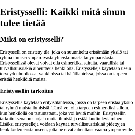
Eristysselli: Kaikki mitä sinun
tulee tietää
Mikä on eristysselli?
Eristysselli on eristetty tila, joka on suunniteltu eristämään yksilö tai
ryhmä ihmisiä ympäröivästä yhteiskunnasta tai ympäristöstä.
Eristyssellissä olevat voivat olla esimerkiksi sairaita, vaarallisia tai
turvallisuusriskiä aiheuttavia henkilöitä. Eristyssellejä käytetään usein
terveydenhuollossa, vankiloissa tai hätätilanteissa, joissa on tarpeen
eristää henkilöitä muista.
Eristyssellin tarkoitus
Eristysselliä käytetään erityistilanteissa, joissa on tarpeen eristää yksilö
tai ryhmä muista ihmisistä. Tämä voi olla tarpeen esimerkiksi silloin,
kun henkilöllä on tartuntatauti, joka voi levitä muihin. Eristyssellin
tarkoituksena on suojata muita ihmisiä ja estää taudin leviäminen.
Lisäksi eristyssellejä voidaan käyttää turvallisuusriskinä pidettyjen
henkilöiden eristämiseen, jotta he eivät aiheuttaisi vaaraa ympäröiville.