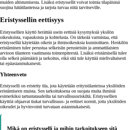
muiden altistumisesta. Lisäksi eristyssellit voivat toimia tilapäisinä
suojina hätätilanteissa ja tarjota turvaa niitä tarvitseville.
Eristyssellin eettisyys
Eristyssellien käyttö herättää usein eettisiä kysymyksiä yksilön
oikeuksista, vapauksista ja kohtelusta. On tärkeää varmistaa, että
eristysselliä käytetään oikein ja ihmisoikeuksia kunnioittaen. Henkilön
eristäminen tulee perustua selkeisiin perusteisiin ja ammattilaisten
arvioon tilanteen vaatimasta toimenpiteestä. Lisäksi eristämisellä tulee
olla selkeä päämäärä ja tarkoitus, eikä sitä tule käyttää mielivaltaisesti
tai epäasianmukaisesti.
Yhteenveto
Eristysselli on eristetty tila, jota käytetään erityistilanteissa yksilöiden
eristämiseen muista. Sen tarkoituksena on suojata muita ihmisiä
esimerkiksi tartuntataudeilta tai turvallisuusriskiltä. Eristyssellien
käyttöä ohjaavat tiukat turvallisuus- ja eettiset normit, jotta yksilöiden
oikeudet ja hyvinvointi turvataan asianmukaisesti.
Mikä on eristysselli ja mihin tarkoitukseen sitä