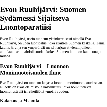
Evon Ruuhijärvi: Suomen
Sydämessä Sijaitseva
Luontoparatiisi
Evon Ruuhijärvi, usein tunnettu yksinkertaisesti nimellä Evo
Ruuhijärvi, on upea luontoalue, joka sijaitsee Suomen keskellä. Tämä
kaunis järvi ja sen ympäröivät metsät tarjoavat vierailijoilleen
ainutlaatuisen mahdollisuuden kokea Suomen luonnon kauneutta ja
rauhaa.
Evon Ruuhijärvi – Luonnon
Monimuotoisuuden Ihme
Evo Ruuhijärvi on tunnettu laajasta luonnon monimuotoisuudestaan.
alueella on rikas eläimistö ja kasvillisuus, jotka houkuttelevat
luonnonystäviä ja retkeilijöitä ympäri vuoden.
Kalastus ja Melonta