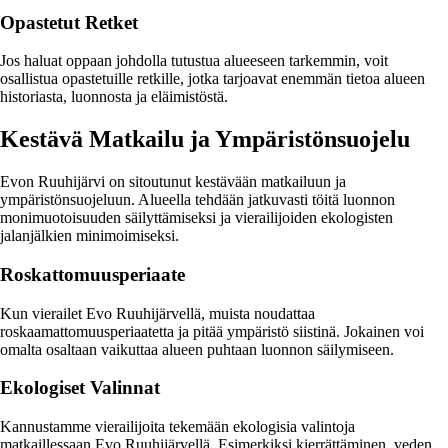
Opastetut Retket
Jos haluat oppaan johdolla tutustua alueeseen tarkemmin, voit
osallistua opastetuille retkille, jotka tarjoavat enemmän tietoa alueen
historiasta, luonnosta ja eläimistöstä.
Kestävä Matkailu ja Ympäristönsuojelu
Evon Ruuhijärvi on sitoutunut kestävään matkailuun ja
ympäristönsuojeluun. Alueella tehdään jatkuvasti töitä luonnon
monimuotoisuuden säilyttämiseksi ja vierailijoiden ekologisten
jalanjälkien minimoimiseksi.
Roskattomuusperiaate
Kun vierailet Evo Ruuhijärvellä, muista noudattaa
roskaamattomuusperiaatetta ja pitää ympäristö siistinä. Jokainen voi
omalta osaltaan vaikuttaa alueen puhtaan luonnon säilymiseen.
Ekologiset Valinnat
Kannustamme vierailijoita tekemään ekologisia valintoja
matkaillessaan Evo Ruuhijärvellä. Esimerkiksi kierrättäminen, veden