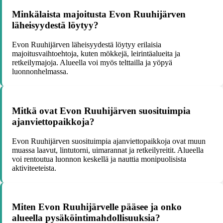
Minkälaista majoitusta Evon Ruuhijärven
läheisyydestä löytyy?
Evon Ruuhijärven läheisyydestä löytyy erilaisia
majoitusvaihtoehtoja, kuten mökkejä, leirintäalueita ja
retkeilymajoja. Alueella voi myös telttailla ja yöpyä
luonnonhelmassa.
Mitkä ovat Evon Ruuhijärven suosituimpia
ajanviettopaikkoja?
Evon Ruuhijärven suosituimpia ajanviettopaikkoja ovat muun
muassa laavut, lintutorni, uimarannat ja retkeilyreitit. Alueella
voi rentoutua luonnon keskellä ja nauttia monipuolisista
aktiviteeteista.
Miten Evon Ruuhijärvelle pääsee ja onko
alueella pysäköintimahdollisuuksia?