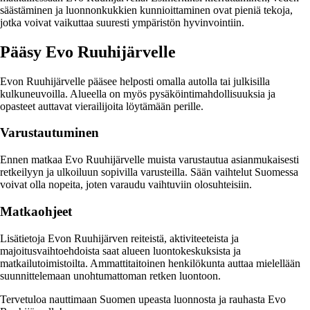
säästäminen ja luonnonkukkien kunnioittaminen ovat pieniä tekoja,
jotka voivat vaikuttaa suuresti ympäristön hyvinvointiin.
Pääsy Evo Ruuhijärvelle
Evon Ruuhijärvelle pääsee helposti omalla autolla tai julkisilla
kulkuneuvoilla. Alueella on myös pysäköintimahdollisuuksia ja
opasteet auttavat vierailijoita löytämään perille.
Varustautuminen
Ennen matkaa Evo Ruuhijärvelle muista varustautua asianmukaisesti
retkeilyyn ja ulkoiluun sopivilla varusteilla. Sään vaihtelut Suomessa
voivat olla nopeita, joten varaudu vaihtuviin olosuhteisiin.
Matkaohjeet
Lisätietoja Evon Ruuhijärven reiteistä, aktiviteeteista ja
majoitusvaihtoehdoista saat alueen luontokeskuksista ja
matkailutoimistoilta. Ammattitaitoinen henkilökunta auttaa mielellään
suunnittelemaan unohtumattoman retken luontoon.
Tervetuloa nauttimaan Suomen upeasta luonnosta ja rauhasta Evo