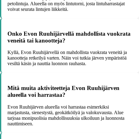
petolintuja. Alueella on myös lintutorni, josta lintuharrastajat
voivat seurata lintujen liikkeitä.
Onko Evon Ruuhijärvellä mahdollista vuokrata
veneitä tai kanootteja?
Kyllä, Evon Ruuhijärvellä on mahdollista vuokrata veneitä ja
kanootteja retkeilyä varten. Näin voi tutkia järven ympäristöä
vesiltä käsin ja nauttia luonnon rauhasta.
Mitä muita aktiviteetteja Evon Ruuhijärven
alueella voi harrastaa?
Evon Ruuhijärven alueella voi harrastaa esimerkiksi
marjastusta, sienestystä, geokätköilyä ja valokuvausta. Alue
tarjoaa monipuolisia mahdollisuuksia ulkoiluun ja luonnosta
nauttimiseen.