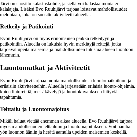
Järvi on suosittu kalastuskohde, ja siellä voi kalastaa monia eri
kalalajeja. Lisäksi Evo Ruuhijärvi tarjoaa loistavat mahdollisuudet
melontaan, joka on suosittu aktiviteetti alueella.
Retkeily ja Patikointi
Evon Ruuhijärvi on myös erinomainen paikka retkeilyyn ja
patikointiin. Alueella on lukuisia hyvin merkittyjä reittejä, jotka
tarjoavat upeita maisemia ja mahdollisuuden tutustua alueen luontoon
lähemmin.
Luontomatkat ja Aktiviteetit
Evon Ruuhijärvi tarjoaa monia mahdollisuuksia luontomatkailuun ja
erilaisiin aktiviteetteihin. Alueella järjestetään erilaisia luonto-ohjelmia,
kuten linturetkiä, metsäkävelyjä ja luontokuvaukseen liittyviä
tapahtumia.
Telttailu ja Luontomajoitus
Mikäli haluat viettää enemmän aikaa alueella, Evo Ruuhijärvi tarjoaa
myös mahdollisuuden telttailuun ja luontomajoitukseen. Voit nauttia
yön luonnon ääniin ja herätä aamulla upeiden maisemien keskellä.