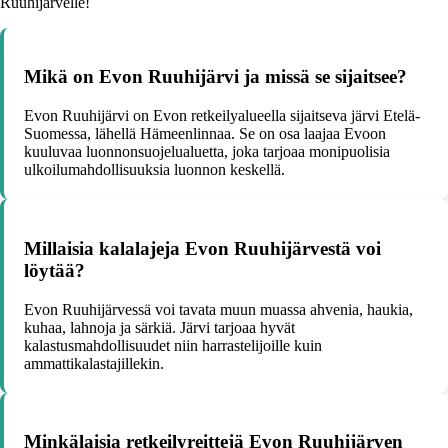
Ruuhijärvelle!
Mikä on Evon Ruuhijärvi ja missä se sijaitsee?
Evon Ruuhijärvi on Evon retkeilyalueella sijaitseva järvi Etelä-
Suomessa, lähellä Hämeenlinnaa. Se on osa laajaa Evoon
kuuluvaa luonnonsuojelualuetta, joka tarjoaa monipuolisia
ulkoilumahdollisuuksia luonnon keskellä.
Millaisia kalalajeja Evon Ruuhijärvestä voi
löytää?
Evon Ruuhijärvessä voi tavata muun muassa ahvenia, haukia,
kuhaa, lahnoja ja särkiä. Järvi tarjoaa hyvät
kalastusmahdollisuudet niin harrastelijoille kuin
ammattikalastajillekin.
Minkälaisia retkeilyreittejä Evon Ruuhijärven