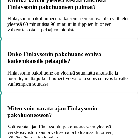
Kuinka kauan yleensä kestää ratkaista
Finlaysonin pakohuoneen pulmat?
Finlaysonin pakohuoneen ratkaisemiseen kuluva aika vaihtelee
yleensä 60 minuutista 90 minuuttiin riippuen huoneen
vaikeustasosta ja pelaajien taidoista.
Onko Finlaysonin pakohuone sopiva
kaikenikäisille pelaajille?
Finlaysonin pakohuone on yleensä suunnattu aikuisille ja
nuorille, mutta jotkut huoneet voivat olla sopivia myös lapsille
vanhempien seurassa.
Miten voin varata ajan Finlaysonin
pakohuoneeseen?
Voit varata ajan Finlaysonin pakohuoneeseen yleensä
verkkosivuston kautta valitsemalla haluamasi huoneen,
päivämäärän ja kellonajan.