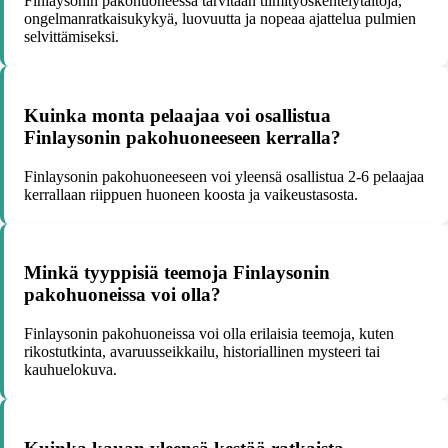
Finlaysonin pakohuoneessa tarvitaan tiimityöskentelytaitoja,
ongelmanratkaisukykyä, luovuutta ja nopeaa ajattelua pulmien
selvittämiseksi.
Kuinka monta pelaajaa voi osallistua
Finlaysonin pakohuoneeseen kerralla?
Finlaysonin pakohuoneeseen voi yleensä osallistua 2-6 pelaajaa
kerrallaan riippuen huoneen koosta ja vaikeustasosta.
Minkä tyyppisiä teemoja Finlaysonin
pakohuoneissa voi olla?
Finlaysonin pakohuoneissa voi olla erilaisia teemoja, kuten
rikostutkinta, avaruusseikkailu, historiallinen mysteeri tai
kauhuelokuva.