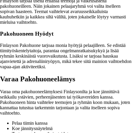
Finlayson tarjoaa useita erilaisia teemoja ja vaikeusasteita
pakohuoneilleen. Näin jokainen pelaajaryhmä voi valita itselleen
sopivan haasteen. Teemat vaihtelevat avaruusseikkailuista
kauhuhetkiin ja kaikkea siltä väliltä, joten jokaiselle löytyy varmasti
mieluisa vaihtoehto.
Pakohuoneen Hyödyt
Finlayson Pakohuone tarjoaa monia hyötyjä pelaajilleen. Se edistää
tiimityöskentelytaitoja, parantaa ongelmanratkaisukykyä ja lisää
ryhmän keskinäistä vuorovaikutusta. Lisäksi se tarjoaa hauskaa
ajanvietettä ja adrenaliiniryöpyn, mikä tekee siitä mainion vaihtoehdon
vapaa-ajan aktiviteetiksi.
Varaa Pakohuoneelämys
Varaa oma pakohuoneelämyksesi Finlaysonilta ja koe jännittävä
seikkailu ystävien, perheenjäsenten tai työkavereiden kanssa.
Pakohuoneen hinta vaihtelee teemojen ja ryhmän koon mukaan, joten
kannattaa tutustua tarkemmin tarjontaan ja valita itselleen sopiva
vaihtoehto.
Pelaa tiimin kanssa
Koe jännitysnäytelmä