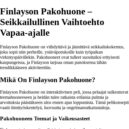
Finlayson Pakohuone –
Seikkailullinen Vaihtoehto
Vapaa-ajalle
Finlayson Pakohuone on viihdyttävä ja jännittävä seikkailukokemus,
joka sopii niin perheille, ystäväporukoille kuin työpaikan
virkistyspäivillekin. Pakohuoneet ovat tulleet suosituiksi erityisesti
kaupungeissa, ja Finlayson tarjoaa oman panoksensa tähän
trendikkääseen aktiviteettiin.
Mikä On Finlayson Pakohuone?
Finlayson Pakohuone on interaktiivinen peli, jossa pelaajat sulkeutuvat
teemahuoneeseen ja heidän tulee ratkaista erilaisia pulmia ja
arvoituksia päästäkseen ulos ennen ajan loppumista. Tämä pelikonsepti
vaatii tiimityöskentelyä, luovuutta ja ongelmanratkaisutaitoja.
Pakohuoneen Teemat ja Vaikeusasteet