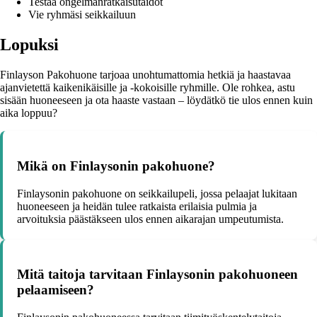
Testaa ongelmanratkaisutaidot
Vie ryhmäsi seikkailuun
Lopuksi
Finlayson Pakohuone tarjoaa unohtumattomia hetkiä ja haastavaa
ajanvietettä kaikenikäisille ja -kokoisille ryhmille. Ole rohkea, astu
sisään huoneeseen ja ota haaste vastaan – löydätkö tie ulos ennen kuin
aika loppuu?
Mikä on Finlaysonin pakohuone?
Finlaysonin pakohuone on seikkailupeli, jossa pelaajat lukitaan
huoneeseen ja heidän tulee ratkaista erilaisia pulmia ja
arvoituksia päästäkseen ulos ennen aikarajan umpeutumista.
Mitä taitoja tarvitaan Finlaysonin pakohuoneen
pelaamiseen?