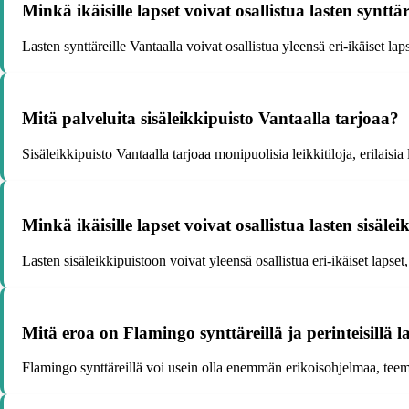
Minkä ikäisille lapset voivat osallistua lasten synttä
Lasten synttäreille Vantaalla voivat osallistua yleensä eri-ikäiset la
Mitä palveluita sisäleikkipuisto Vantaalla tarjoaa?
Sisäleikkipuisto Vantaalla tarjoaa monipuolisia leikkitiloja, erilaisi
Minkä ikäisille lapset voivat osallistua lasten sisäle
Lasten sisäleikkipuistoon voivat yleensä osallistua eri-ikäiset lapset, 
Mitä eroa on Flamingo synttäreillä ja perinteisillä la
Flamingo synttäreillä voi usein olla enemmän erikoisohjelmaa, teemoja