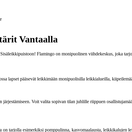
e
ärit Vantaalla
 Sisäleikkipuistoon! Flamingo on monipuolinen viihdekeskus, joka tarjoaa
ossa lapset pääsevät leikkimään monipuolisilla leikkialueilla, kiipeile
n järjestämiseen. Voit valita sopivan tilan juhlille riippuen osallistujamä
ssa on tarjolla esimerkiksi pomppulinna, kasvomaalausta, leikkikalujen lei