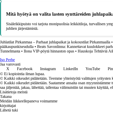
Mitä hyötyä on valita lasten synttäreiden juhlapaika
Sisäleikkipuisto voi tarjota monipuolisia leikkitiloja, turvallisen y
juhlien järjestämistä.
Juhlatilat Pirkanmaa – Parhaat juhlapaikat ja kokoustilat Pirkanmaalla
pääkaupunkiseudulla
•
Beats Savonlinna: Kannettavat kuulokkeet pa
Tunnelmasta
•
Ilona VIP-pöytä hinnaston opas
•
Hauskoja Tehtäviä Aiku
I
so
P
erhe
Jaa varovasti
X
Facebook
Instagram
LinkedIn
YouTube
Pin
© Ei kopiointia ilman lupaa.
© Kaikki oikeudet pidätetään. Teemme yhteistyötä valittujen yritysten k
© Kaikki oikeudet pidätetään. Saatamme ansaita osan myynnistämme tuot
saa jäljentää, jakaa, lähettää, tallentaa välimuistiin tai muuten käyttää, e
Lisätietoja meistä
Takana
Meidän liikkeellepaneva voimamme
kirjoittajat
Lähetä tuki