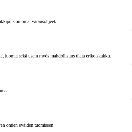
eikkipuiston omat varausohjeet.
vaa, juomia sekä usein myös mahdollisuus tilata erikoiskakku.
tumaa.
ittyen omien eväiden tuomiseen.