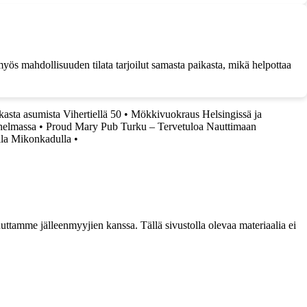
 myös mahdollisuuden tilata tarjoilut samasta paikasta, mikä helpottaa
asta asumista Vihertiellä 50
•
Mökkivuokraus Helsingissä ja
helmassa
•
Proud Mary Pub Turku – Tervetuloa Nauttimaan
ila Mikonkadulla
•
ttamme jälleenmyyjien kanssa. Tällä sivustolla olevaa materiaalia ei