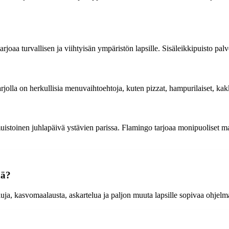
tarjoaa turvallisen ja viihtyisän ympäristön lapsille. Sisäleikkipuisto pal
Tarjolla on herkullisia menuvaihtoehtoja, kuten pizzat, hampurilaiset, kak
uistoinen juhlapäivä ystävien parissa. Flamingo tarjoaa monipuoliset ma
ää?
ailuja, kasvomaalausta, askartelua ja paljon muuta lapsille sopivaa ohjelm