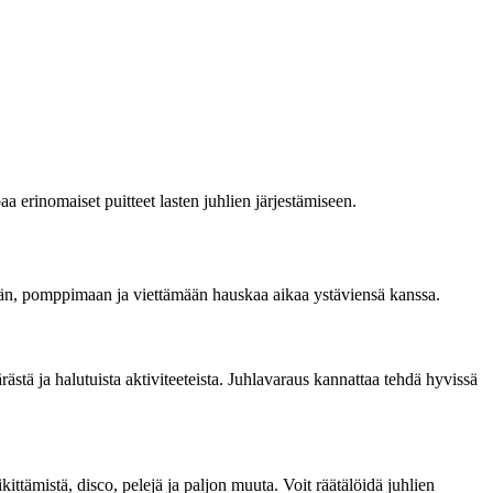
 erinomaiset puitteet lasten juhlien järjestämiseen.
mään, pomppimaan ja viettämään hauskaa aikaa ystäviensä kanssa.
ärästä ja halutuista aktiviteeteista. Juhlavaraus kannattaa tehdä hyvissä
kittämistä, disco, pelejä ja paljon muuta. Voit räätälöidä juhlien