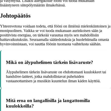
ja väsymystä. Lisäksi allergikoille fööni voi tuoda mukanaan
lisääntyneen siitepölymäärän ilmakehässä.
Johtopäätös
Yhteenvetona voidaan todeta, että fööni on ilmiönä mielenkiintoinen ja
monipuolinen. Vaikka se voi tuoda mukanaan aurinkoisen sään ja
positiivista energiaa, on tärkeää varautua myös sen mahdollisiin
haittavaikutuksiin. Seuraamalla säätiedotuksia ja huolehtimalla omasta
hyvinvoinnistaan, voi nauttia föönin tuomasta vaihtelusta säähän.
Mikä on älypuhelimen tärkein lisävaruste?
Älypuhelimen tärkein lisävaruste on ehdottomasti kuulokkeet tai
handsfree-laitteet, jotka mahdollistavat puheluiden
vastaanottamisen ja musiikin kuuntelun ilman käden käyttöä.
Mitä eroa on langallisilla ja langattomilla
kuulokkeilla?