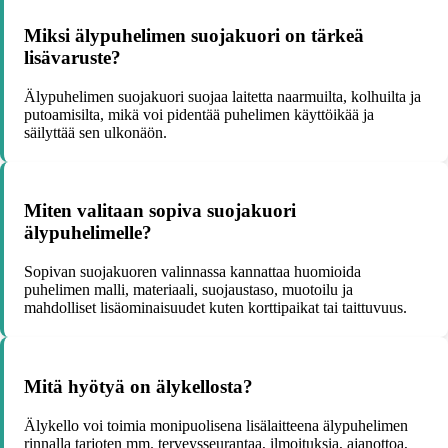
Miksi älypuhelimen suojakuori on tärkeä
lisävaruste?
Älypuhelimen suojakuori suojaa laitetta naarmuilta, kolhuilta ja
putoamisilta, mikä voi pidentää puhelimen käyttöikää ja
säilyttää sen ulkonäön.
Miten valitaan sopiva suojakuori
älypuhelimelle?
Sopivan suojakuoren valinnassa kannattaa huomioida
puhelimen malli, materiaali, suojaustaso, muotoilu ja
mahdolliset lisäominaisuudet kuten korttipaikat tai taittuvuus.
Mitä hyötyä on älykellosta?
Älykello voi toimia monipuolisena lisälaitteena älypuhelimen
rinnalla tarjoten mm. terveysseurantaa, ilmoituksia, ajanottoa,