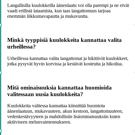
Langallisilla kuulokkeilla äänenlaatu voi olla parempi ja ne eivät
vaadi erillistä lataamista, kun taas langattomuus tarjoaa
enemmän liikkumavapautta ja mukavuutta.
Minkä tyyppisiä kuulokkeita kannattaa valita
urheillessa?
Urheillessa kannattaa valita langattomat ja hikitiiviit kuulokkeet,
jotka pysyvät hyvin korvissa ja kestävät kosteutta ja hikoilua.
Mitä ominaisuuksia kannattaa huomioida
valitessaan uusia kuulokkeita?
Kuulokkeita valitessa kannattaa kiinnittää huomiota
äänenlaatuun, mukavuuteen, akun kestoon, langattomuuteen,
vedenkestävyyteen ja mahdollisiin lisäominaisuuksiin kuten
aktiiviseen melunvaimennukseen.