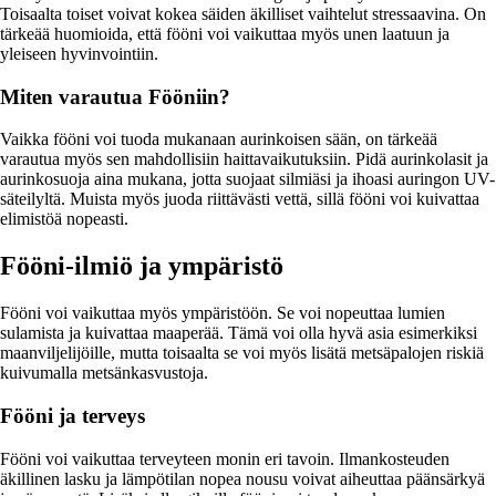
Toisaalta toiset voivat kokea säiden äkilliset vaihtelut stressaavina. On
tärkeää huomioida, että fööni voi vaikuttaa myös unen laatuun ja
yleiseen hyvinvointiin.
Miten varautua Fööniin?
Vaikka fööni voi tuoda mukanaan aurinkoisen sään, on tärkeää
varautua myös sen mahdollisiin haittavaikutuksiin. Pidä aurinkolasit ja
aurinkosuoja aina mukana, jotta suojaat silmiäsi ja ihoasi auringon UV-
säteilyltä. Muista myös juoda riittävästi vettä, sillä fööni voi kuivattaa
elimistöä nopeasti.
Fööni-ilmiö ja ympäristö
Fööni voi vaikuttaa myös ympäristöön. Se voi nopeuttaa lumien
sulamista ja kuivattaa maaperää. Tämä voi olla hyvä asia esimerkiksi
maanviljelijöille, mutta toisaalta se voi myös lisätä metsäpalojen riskiä
kuivumalla metsänkasvustoja.
Fööni ja terveys
Fööni voi vaikuttaa terveyteen monin eri tavoin. Ilmankosteuden
äkillinen lasku ja lämpötilan nopea nousu voivat aiheuttaa päänsärkyä