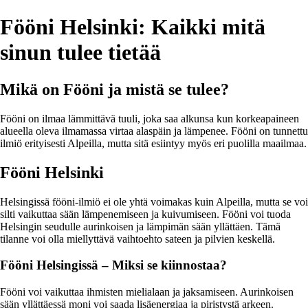
Fööni Helsinki: Kaikki mitä
sinun tulee tietää
Mikä on Fööni ja mistä se tulee?
Fööni on ilmaa lämmittävä tuuli, joka saa alkunsa kun korkeapaineen
alueella oleva ilmamassa virtaa alaspäin ja lämpenee. Fööni on tunnettu
ilmiö erityisesti Alpeilla, mutta sitä esiintyy myös eri puolilla maailmaa.
Fööni Helsinki
Helsingissä fööni-ilmiö ei ole yhtä voimakas kuin Alpeilla, mutta se voi
silti vaikuttaa sään lämpenemiseen ja kuivumiseen. Fööni voi tuoda
Helsingin seudulle aurinkoisen ja lämpimän sään yllättäen. Tämä
tilanne voi olla miellyttävä vaihtoehto sateen ja pilvien keskellä.
Fööni Helsingissä – Miksi se kiinnostaa?
Fööni voi vaikuttaa ihmisten mielialaan ja jaksamiseen. Aurinkoisen
sään yllättäessä moni voi saada lisäenergiaa ja piristystä arkeen.