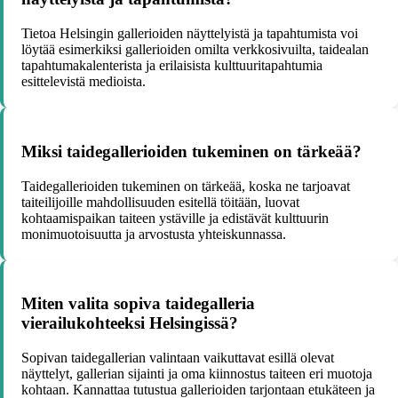
Tietoa Helsingin gallerioiden näyttelyistä ja tapahtumista voi
löytää esimerkiksi gallerioiden omilta verkkosivuilta, taidealan
tapahtumakalenterista ja erilaisista kulttuuritapahtumia
esittelevistä medioista.
Miksi taidegallerioiden tukeminen on tärkeää?
Taidegallerioiden tukeminen on tärkeää, koska ne tarjoavat
taiteilijoille mahdollisuuden esitellä töitään, luovat
kohtaamispaikan taiteen ystäville ja edistävät kulttuurin
monimuotoisuutta ja arvostusta yhteiskunnassa.
Miten valita sopiva taidegalleria
vierailukohteeksi Helsingissä?
Sopivan taidegallerian valintaan vaikuttavat esillä olevat
näyttelyt, gallerian sijainti ja oma kiinnostus taiteen eri muotoja
kohtaan. Kannattaa tutustua gallerioiden tarjontaan etukäteen ja