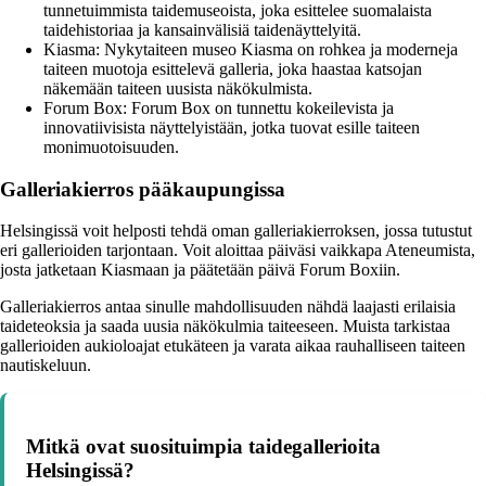
tunnetuimmista taidemuseoista, joka esittelee suomalaista
taidehistoriaa ja kansainvälisiä taidenäyttelyitä.
Kiasma: Nykytaiteen museo Kiasma on rohkea ja moderneja
taiteen muotoja esittelevä galleria, joka haastaa katsojan
näkemään taiteen uusista näkökulmista.
Forum Box: Forum Box on tunnettu kokeilevista ja
innovatiivisista näyttelyistään, jotka tuovat esille taiteen
monimuotoisuuden.
Galleriakierros pääkaupungissa
Helsingissä voit helposti tehdä oman galleriakierroksen, jossa tutustut
eri gallerioiden tarjontaan. Voit aloittaa päiväsi vaikkapa Ateneumista,
josta jatketaan Kiasmaan ja päätetään päivä Forum Boxiin.
Galleriakierros antaa sinulle mahdollisuuden nähdä laajasti erilaisia
taideteoksia ja saada uusia näkökulmia taiteeseen. Muista tarkistaa
gallerioiden aukioloajat etukäteen ja varata aikaa rauhalliseen taiteen
nautiskeluun.
Mitkä ovat suosituimpia taidegallerioita
Helsingissä?