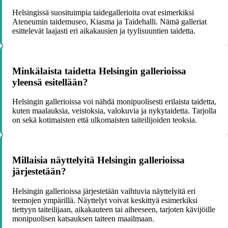
Helsingissä suosituimpia taidegallerioita ovat esimerkiksi
Ateneumin taidemuseo, Kiasma ja Taidehalli. Nämä galleriat
esittelevät laajasti eri aikakausien ja tyylisuuntien taidetta.
Minkälaista taidetta Helsingin gallerioissa
yleensä esitellään?
Helsingin gallerioissa voi nähdä monipuolisesti erilaista taidetta,
kuten maalauksia, veistoksia, valokuvia ja nykytaidetta. Tarjolla
on sekä kotimaisten että ulkomaisten taiteilijoiden teoksia.
Millaisia näyttelyitä Helsingin gallerioissa
järjestetään?
Helsingin gallerioissa järjestetään vaihtuvia näyttelyitä eri
teemojen ympärillä. Näyttelyt voivat keskittyä esimerkiksi
tiettyyn taiteilijaan, aikakauteen tai aiheeseen, tarjoten kävijöille
monipuolisen katsauksen taiteen maailmaan.