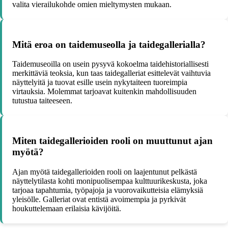
valita vierailukohde omien mieltymysten mukaan.
Mitä eroa on taidemuseolla ja taidegallerialla?
Taidemuseoilla on usein pysyvä kokoelma taidehistoriallisesti
merkittäviä teoksia, kun taas taidegalleriat esittelevät vaihtuvia
näyttelyitä ja tuovat esille usein nykytaiteen tuoreimpia
virtauksia. Molemmat tarjoavat kuitenkin mahdollisuuden
tutustua taiteeseen.
Miten taidegallerioiden rooli on muuttunut ajan
myötä?
Ajan myötä taidegallerioiden rooli on laajentunut pelkästä
näyttelytilasta kohti monipuolisempaa kulttuurikeskusta, joka
tarjoaa tapahtumia, työpajoja ja vuorovaikutteisia elämyksiä
yleisölle. Galleriat ovat entistä avoimempia ja pyrkivät
houkuttelemaan erilaisia kävijöitä.