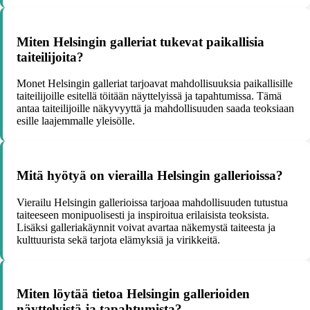
Miten Helsingin galleriat tukevat paikallisia
taiteilijoita?
Monet Helsingin galleriat tarjoavat mahdollisuuksia paikallisille
taiteilijoille esitellä töitään näyttelyissä ja tapahtumissa. Tämä
antaa taiteilijoille näkyvyyttä ja mahdollisuuden saada teoksiaan
esille laajemmalle yleisölle.
Mitä hyötyä on vierailla Helsingin gallerioissa?
Vierailu Helsingin gallerioissa tarjoaa mahdollisuuden tutustua
taiteeseen monipuolisesti ja inspiroitua erilaisista teoksista.
Lisäksi galleriakäynnit voivat avartaa näkemystä taiteesta ja
kulttuurista sekä tarjota elämyksiä ja virikkeitä.
Miten löytää tietoa Helsingin gallerioiden
näyttelyistä ja tapahtumista?