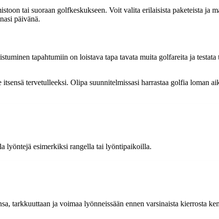
toon tai suoraan golfkeskukseen. Voit valita erilaisista paketeista ja m
nasi päivänä.
llistuminen tapahtumiin on loistava tapa tavata muita golfareita ja testata
e itsensä tervetulleeksi. Olipa suunnitelmissasi harrastaa golfia loman a
a lyöntejä esimerkiksi rangella tai lyöntipaikoilla.
nsa, tarkkuuttaan ja voimaa lyönneissään ennen varsinaista kierrosta ken