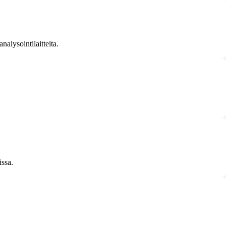
nalysointilaitteita.
issa.