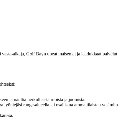
ai vasta-alkaja, Golf Bayn upeat maisemat ja laadukkaat palvelut
ohteeksi:
een ja nauttia herkullisista ruoista ja juomista.
oa lyöntejäsi range-alueella tai osallistua ammattilaisten vetämiin
kanssa.