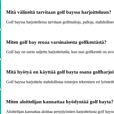
Mitä välineitä tarvitaan golf bayssa harjoitteluun?
Golf bayssa harjoitellessa tarvitaan golfmailoja, palloja, mahdollises
Miten golf bay eroaa varsinaisesta golfkentästä?
Golf bay on usein suljettu harjoittelutila, kun taas golfkenttä on avo
Mitä hyötyä on käyttää golf bayta osana golfharjoi
Golf bayssa harjoittelu mahdollistaa toistojen tekemisen eri lyönt
Miten aloittelijan kannattaa hyödyntää golf bayta?
Aloittelijan kannattaa aloittaa peruslyöntien harjoittelusta golf bayss