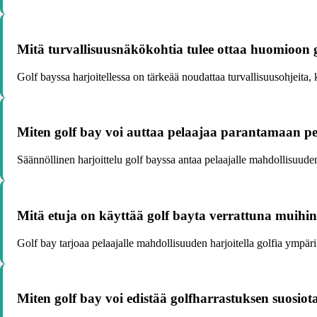
Mitä turvallisuusnäkökohtia tulee ottaa huomioon go
Golf bayssa harjoitellessa on tärkeää noudattaa turvallisuusohjeita, 
Miten golf bay voi auttaa pelaajaa parantamaan p
Säännöllinen harjoittelu golf bayssa antaa pelaajalle mahdollisuuden 
Mitä etuja on käyttää golf bayta verrattuna muihin
Golf bay tarjoaa pelaajalle mahdollisuuden harjoitella golfia ympäri v
Miten golf bay voi edistää golfharrastuksen suosiot