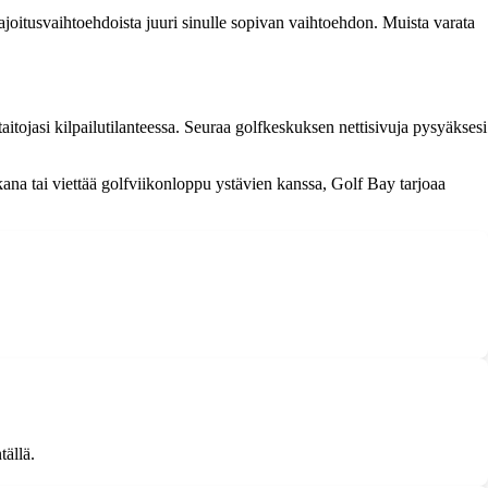
ajoitusvaihtoehdoista juuri sinulle sopivan vaihtoehdon. Muista varata
 taitojasi kilpailutilanteessa. Seuraa golfkeskuksen nettisivuja pysyäksesi
ikana tai viettää golfviikonloppu ystävien kanssa, Golf Bay tarjoaa
tällä.