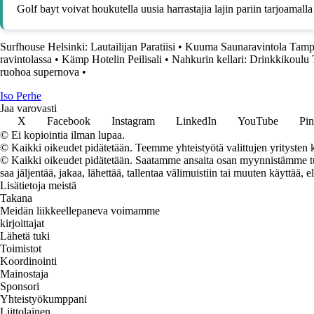
Golf bayt voivat houkutella uusia harrastajia lajin pariin tarjoamal
Surfhouse Helsinki: Lautailijan Paratiisi
•
Kuuma Saunaravintola Tampe
ravintolassa
•
Kämp Hotelin Peilisali
•
Nahkurin kellari: Drinkkikoulu
ruohoa supernova
•
I
so
P
erhe
Jaa varovasti
X
Facebook
Instagram
LinkedIn
YouTube
Pin
© Ei kopiointia ilman lupaa.
© Kaikki oikeudet pidätetään. Teemme yhteistyötä valittujen yritysten k
© Kaikki oikeudet pidätetään. Saatamme ansaita osan myynnistämme tuot
saa jäljentää, jakaa, lähettää, tallentaa välimuistiin tai muuten käyttää, e
Lisätietoja meistä
Takana
Meidän liikkeellepaneva voimamme
kirjoittajat
Lähetä tuki
Toimistot
Koordinointi
Mainostaja
Sponsori
Yhteistyökumppani
Liittolainen