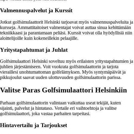
Valmennuspalvelut ja Kurssit
Jotkut golfsimulaattorit Helsinki tarjoavat myös valmennuspalveluita ja
kursseja. Ammattitaitoiset valmentajat voivat auttaa sinua kehittämään
tekniikkaasi ja parantamaan peliäsi. Kurssit voivat olla hyödyllisiä niin
aloittelijoille kuin kokeneillekin pelaajille.
Yritystapahtumat ja Juhlat
Golfsimulaattori Helsinki soveltuu myös erilaisten yritystapahtumien ja
juhlien järjestämiseen. Voit vuokrata golfsimulaattorin ja tarjota
vieraillesi unohtumattoman golfelämyksen. Myös syntymäpäivät ja
pikkujoulut saavat uuden ulottuvuuden golfsimulaattorin parissa.
Valitse Paras Golfsimulaattori Helsinkiin
Parhaan golfsimulaattorin valintaan vaikuttaa useat tekijät, kuten
sijainti, palvelut ja hintataso. Vertaile eri vaihtoehtoja ja valitse
golfsimulaattori, joka vastaa parhaiten tarpeitasi.
Hintavertailu ja Tarjoukset