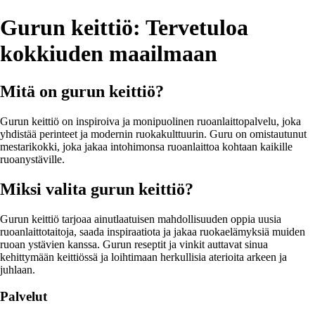
Gurun keittiö: Tervetuloa
kokkiuden maailmaan
Mitä on gurun keittiö?
Gurun keittiö on inspiroiva ja monipuolinen ruoanlaittopalvelu, joka
yhdistää perinteet ja modernin ruokakulttuurin. Guru on omistautunut
mestarikokki, joka jakaa intohimonsa ruoanlaittoa kohtaan kaikille
ruoanystäville.
Miksi valita gurun keittiö?
Gurun keittiö tarjoaa ainutlaatuisen mahdollisuuden oppia uusia
ruoanlaittotaitoja, saada inspiraatiota ja jakaa ruokaelämyksiä muiden
ruoan ystävien kanssa. Gurun reseptit ja vinkit auttavat sinua
kehittymään keittiössä ja loihtimaan herkullisia aterioita arkeen ja
juhlaan.
Palvelut