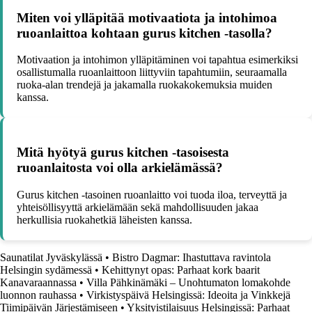
Miten voi ylläpitää motivaatiota ja intohimoa
ruoanlaittoa kohtaan gurus kitchen -tasolla?
Motivaation ja intohimon ylläpitäminen voi tapahtua esimerkiksi
osallistumalla ruoanlaittoon liittyviin tapahtumiin, seuraamalla
ruoka-alan trendejä ja jakamalla ruokakokemuksia muiden
kanssa.
Mitä hyötyä gurus kitchen -tasoisesta
ruoanlaitosta voi olla arkielämässä?
Gurus kitchen -tasoinen ruoanlaitto voi tuoda iloa, terveyttä ja
yhteisöllisyyttä arkielämään sekä mahdollisuuden jakaa
herkullisia ruokahetkiä läheisten kanssa.
Saunatilat Jyväskylässä
•
Bistro Dagmar: Ihastuttava ravintola
Helsingin sydämessä
•
Kehittynyt opas: Parhaat kork baarit
Kanavaraannassa
•
Villa Pähkinämäki – Unohtumaton lomakohde
luonnon rauhassa
•
Virkistyspäivä Helsingissä: Ideoita ja Vinkkejä
Tiimipäivän Järjestämiseen
•
Yksityistilaisuus Helsingissä: Parhaat