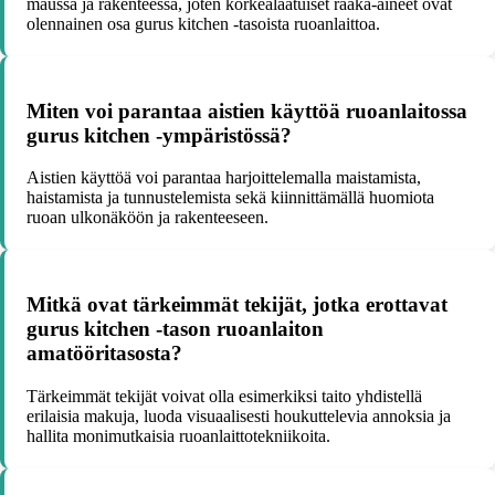
maussa ja rakenteessa, joten korkealaatuiset raaka-aineet ovat
olennainen osa gurus kitchen -tasoista ruoanlaittoa.
Miten voi parantaa aistien käyttöä ruoanlaitossa
gurus kitchen -ympäristössä?
Aistien käyttöä voi parantaa harjoittelemalla maistamista,
haistamista ja tunnustelemista sekä kiinnittämällä huomiota
ruoan ulkonäköön ja rakenteeseen.
Mitkä ovat tärkeimmät tekijät, jotka erottavat
gurus kitchen -tason ruoanlaiton
amatööritasosta?
Tärkeimmät tekijät voivat olla esimerkiksi taito yhdistellä
erilaisia makuja, luoda visuaalisesti houkuttelevia annoksia ja
hallita monimutkaisia ruoanlaittotekniikoita.