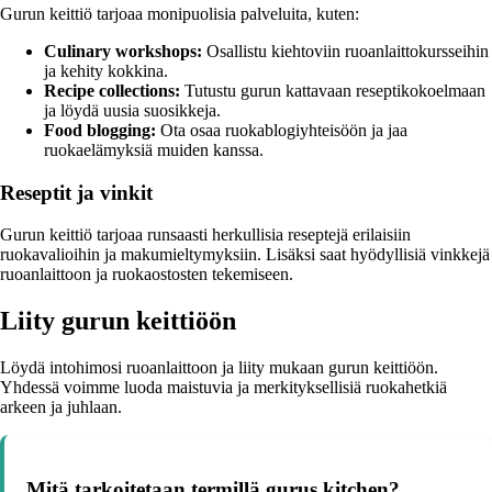
Gurun keittiö tarjoaa monipuolisia palveluita, kuten:
Culinary workshops:
Osallistu kiehtoviin ruoanlaittokursseihin
ja kehity kokkina.
Recipe collections:
Tutustu gurun kattavaan reseptikokoelmaan
ja löydä uusia suosikkeja.
Food blogging:
Ota osaa ruokablogiyhteisöön ja jaa
ruokaelämyksiä muiden kanssa.
Reseptit ja vinkit
Gurun keittiö tarjoaa runsaasti herkullisia reseptejä erilaisiin
ruokavalioihin ja makumieltymyksiin. Lisäksi saat hyödyllisiä vinkkejä
ruoanlaittoon ja ruokaostosten tekemiseen.
Liity gurun keittiöön
Löydä intohimosi ruoanlaittoon ja liity mukaan gurun keittiöön.
Yhdessä voimme luoda maistuvia ja merkityksellisiä ruokahetkiä
arkeen ja juhlaan.
Mitä tarkoitetaan termillä gurus kitchen?