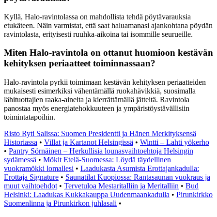
Kyllä, Halo-ravintolassa on mahdollista tehdä pöytävarauksia
etukäteen. Näin varmistat, että saat haluamanasi ajankohtana pöydän
ravintolasta, erityisesti ruuhka-aikoina tai isommille seurueille.
Miten Halo-ravintola on ottanut huomioon kestävän
kehityksen periaatteet toiminnassaan?
Halo-ravintola pyrkii toimimaan kestävän kehityksen periaatteiden
mukaisesti esimerkiksi vähentämällä ruokahävikkiä, suosimalla
lähituottajien raaka-aineita ja kierrättämällä jätteitä. Ravintola
panostaa myös energiatehokkuuteen ja ympäristöystävällisiin
toimintatapoihin.
Risto Ryti Salissa: Suomen Presidentti ja Hänen Merkityksensä
Historiassa
•
Villat ja Kartanot Helsingissä
•
Wintti – Lahti yökerho
•
Pantry Sörnäinen – Herkullisia lounasvaihtoehtoja Helsingin
sydämessä
•
Mökit Etelä-Suomessa: Löydä täydellinen
vuokramökki lomallesi
•
Laadukasta Asumista Erottajankadulla:
Erottaja Signature
•
Saunatilat Kuopiossa: Rantasaunan vuokraus ja
muut vaihtoehdot
•
Tervetuloa Mestaritalliin ja Meritalliin
•
Bud
Helsinki: Laadukas Kukkakauppa Uudenmaankadulla
•
Pirunkirkko
Suomenlinna ja Pirunkirkon juhlasali
•