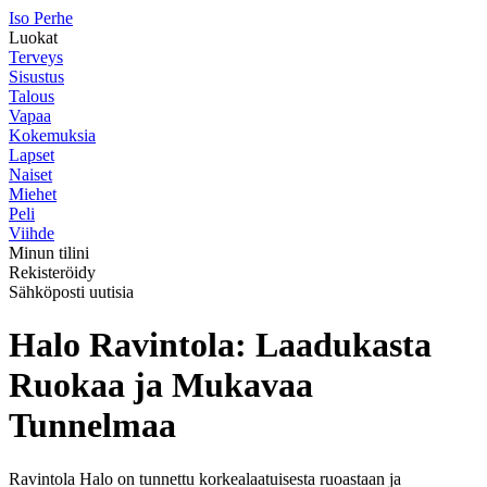
I
so
P
erhe
Luokat
Terveys
Sisustus
Talous
Vapaa
Kokemuksia
Lapset
Naiset
Miehet
Peli
Viihde
Minun tilini
Rekisteröidy
Sähköposti uutisia
Halo Ravintola: Laadukasta
Ruokaa ja Mukavaa
Tunnelmaa
Ravintola Halo on tunnettu korkealaatuisesta ruoastaan ja