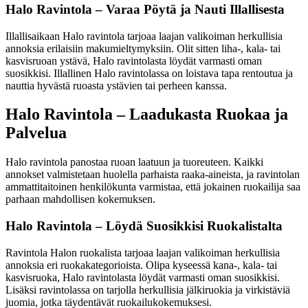
Halo Ravintola – Varaa Pöytä ja Nauti Illallisesta
Illallisaikaan Halo ravintola tarjoaa laajan valikoiman herkullisia
annoksia erilaisiin makumieltymyksiin. Olit sitten liha-, kala- tai
kasvisruoan ystävä, Halo ravintolasta löydät varmasti oman
suosikkisi. Illallinen Halo ravintolassa on loistava tapa rentoutua ja
nauttia hyvästä ruoasta ystävien tai perheen kanssa.
Halo Ravintola – Laadukasta Ruokaa ja
Palvelua
Halo ravintola panostaa ruoan laatuun ja tuoreuteen. Kaikki
annokset valmistetaan huolella parhaista raaka-aineista, ja ravintolan
ammattitaitoinen henkilökunta varmistaa, että jokainen ruokailija saa
parhaan mahdollisen kokemuksen.
Halo Ravintola – Löydä Suosikkisi Ruokalistalta
Ravintola Halon ruokalista tarjoaa laajan valikoiman herkullisia
annoksia eri ruokakategorioista. Olipa kyseessä kana-, kala- tai
kasvisruoka, Halo ravintolasta löydät varmasti oman suosikkisi.
Lisäksi ravintolassa on tarjolla herkullisia jälkiruokia ja virkistäviä
juomia, jotka täydentävät ruokailukokemuksesi.