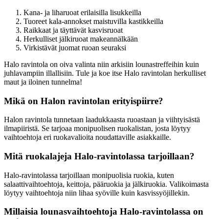
Kana- ja liharuoat erilaisilla lisukkeilla
Tuoreet kala-annokset maistuvilla kastikkeilla
Raikkaat ja täyttävät kasvisruoat
Herkulliset jälkiruoat makeannälkään
Virkistävät juomat ruoan seuraksi
Halo ravintola on oiva valinta niin arkisiin lounastreffeihin kuin
juhlavampiin illallisiin. Tule ja koe itse Halo ravintolan herkulliset
maut ja iloinen tunnelma!
Mikä on Halon ravintolan erityispiirre?
Halon ravintola tunnetaan laadukkaasta ruoastaan ja viihtyisästä
ilmapiiristä. Se tarjoaa monipuolisen ruokalistan, josta löytyy
vaihtoehtoja eri ruokavalioita noudattaville asiakkaille.
Mitä ruokalajeja Halo-ravintolassa tarjoillaan?
Halo-ravintolassa tarjoillaan monipuolisia ruokia, kuten
salaattivaihtoehtoja, keittoja, pääruokia ja jälkiruokia. Valikoimasta
löytyy vaihtoehtoja niin lihaa syöville kuin kasvissyöjillekin.
Millaisia lounasvaihtoehtoja Halo-ravintolassa on