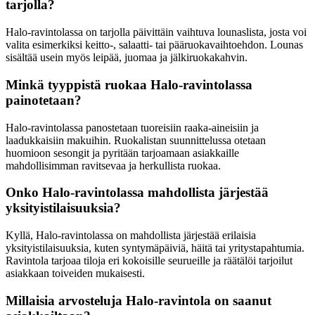
tarjolla?
Halo-ravintolassa on tarjolla päivittäin vaihtuva lounaslista, josta voi
valita esimerkiksi keitto-, salaatti- tai pääruokavaihtoehdon. Lounas
sisältää usein myös leipää, juomaa ja jälkiruokakahvin.
Minkä tyyppistä ruokaa Halo-ravintolassa
painotetaan?
Halo-ravintolassa panostetaan tuoreisiin raaka-aineisiin ja
laadukkaisiin makuihin. Ruokalistan suunnittelussa otetaan
huomioon sesongit ja pyritään tarjoamaan asiakkaille
mahdollisimman ravitsevaa ja herkullista ruokaa.
Onko Halo-ravintolassa mahdollista järjestää
yksityistilaisuuksia?
Kyllä, Halo-ravintolassa on mahdollista järjestää erilaisia
yksityistilaisuuksia, kuten syntymäpäiviä, häitä tai yritystapahtumia.
Ravintola tarjoaa tiloja eri kokoisille seurueille ja räätälöi tarjoilut
asiakkaan toiveiden mukaisesti.
Millaisia arvosteluja Halo-ravintola on saanut