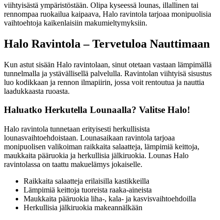
viihtyisästä ympäristöstään. Olipa kyseessä lounas, illallinen tai
rennompaa ruokailua kaipaava, Halo ravintola tarjoaa monipuolisia
vaihtoehtoja kaikenlaisiin makumieltymyksiin.
Halo Ravintola – Tervetuloa Nauttimaan
Kun astut sisään Halo ravintolaan, sinut otetaan vastaan lämpimällä
tunnelmalla ja ystävällisellä palvelulla. Ravintolan viihtyisä sisustus
luo kodikkaan ja rennon ilmapiirin, jossa voit rentoutua ja nauttia
laadukkaasta ruoasta.
Haluatko Herkutella Lounaalla? Valitse Halo!
Halo ravintola tunnetaan erityisesti herkullisista
lounasvaihtoehdoistaan. Lounasaikaan ravintola tarjoaa
monipuolisen valikoiman raikkaita salaatteja, lämpimiä keittoja,
maukkaita pääruokia ja herkullisia jälkiruokia. Lounas Halo
ravintolassa on taattu makuelämys jokaiselle.
Raikkaita salaatteja erilaisilla kastikkeilla
Lämpimiä keittoja tuoreista raaka-aineista
Maukkaita pääruokia liha-, kala- ja kasvisvaihtoehdoilla
Herkullisia jälkiruokia makeannälkään