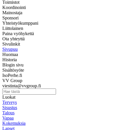
Toimistot
Koordinointi
Mainostaja
Sponsori
Yhteistyökumppani
Liittolainen
Paina vyöhykettä
Ota yhteyttä
Sivulinkit
Sivupuu
Huomaa
Historia
Blogin sivu
Sisältösyöte
IsoPerhe.fi
VV Group
viestinta@vvgroup.fi
Luokat
Terveys
Sisustus
Talous
Vapaa
Kokemuksia
Lapset