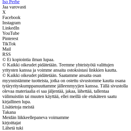
I
so
P
erhe
Jaa varovasti
X
Facebook
Instagram
LinkedIn
YouTube
Pinterest
TikTok
Mail
RSS
© Ei kopiointia ilman lupaa.
© Kaikki oikeudet pidätetään. Teemme yhteistyötä valittujen
yritysten kanssa ja voimme ansaita ostoksistasi linkkien kautta.
© Kaikki oikeudet pidätetään. Saatamme ansaita osan
myynnistämme tuotteista, jotka on ostettu sivustomme kautta osana
tytäryrityskumppanuuttamme jälleenmyyjien kanssa. Tällä sivustolla
olevaa materiaalia ei saa jäljentää, jakaa, lähettää, tallentaa
välimuistiin tai muuten käyttää, ellei meillä ole etukäteen saatu
kirjallinen lupa.
Lisätietoja meistä
Takana
Meidän liikkeellepaneva voimamme
kirjoittajat
Lähetä tuki