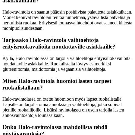
asiakkailtaan?
Halo-ravintola on saanut pääosin positiivista palautetta asiakkailtaan.
Monet kehuvat ravintolan rentoa tunnelmaa, ystävällistä palvelua ja
herkullista ruokaa. Erityisesti lounasvaihtoehdot ovat saaneet kiitosta
monipuolisuudestaan.
Tarjoaako Halo-ravintola vaihtoehtoja
erityisruokavalioita noudattaville asiakkaille?
Kyllä, Halo-ravintolassa on tarjolla vaihtoehtoja erityisruokavalioita
noudattaville asiakkaille. Ruokalistalta löytyy esimerkiksi
gluteenittomia, maidottomia ja vegaanisia vaihtoehtoja.
Miten Halo-ravintola huomioi lasten tarpeet
ruokalistallaan?
Halo-ravintolassa on otettu huomioon myös lapset ruokalistalla.
Lapsille on tarjolla omia annoksia ja vaihtoehtoja, jotka sopivat
pienille ruokailijoille. Lisäksi ravintolassa on usein tarjolla lasten
annosvaihtoehtoja lounasaikaan.
Onko Halo-ravintolassa mahdollista tehdä
pöytävarauksia?