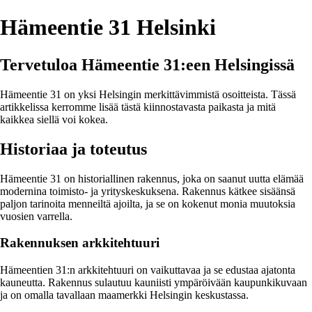
Hämeentie 31 Helsinki
Tervetuloa Hämeentie 31:een Helsingissä
Hämeentie 31 on yksi Helsingin merkittävimmistä osoitteista. Tässä
artikkelissa kerromme lisää tästä kiinnostavasta paikasta ja mitä
kaikkea siellä voi kokea.
Historiaa ja toteutus
Hämeentie 31 on historiallinen rakennus, joka on saanut uutta elämää
modernina toimisto- ja yrityskeskuksena. Rakennus kätkee sisäänsä
paljon tarinoita menneiltä ajoilta, ja se on kokenut monia muutoksia
vuosien varrella.
Rakennuksen arkkitehtuuri
Hämeentien 31:n arkkitehtuuri on vaikuttavaa ja se edustaa ajatonta
kauneutta. Rakennus sulautuu kauniisti ympäröivään kaupunkikuvaan
ja on omalla tavallaan maamerkki Helsingin keskustassa.