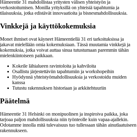
Hämeentie 31 mahdollistaa yritysten välisen yhteistyön ja
verkostoitumisen. Monilla yrityksillä on yhteisiä tapahtumia ja
tilaisuuksia, jotka edistävät innovaatioita ja bisnesmahdollisuuksia.
Vinkkejä ja käyttökokemuksia
Monet ihmiset ovat käyneet Hämeentiellä 31 eri tarkoituksissa ja
jakavat mielellään omia kokemuksiaan. Tässä muutamia vinkkejä ja
kokemuksia, jotka voivat auttaa sinua tutustumaan paremmin tähän
mielenkiintoiseen paikkaan.
Kokeile lähialueen ravintoloita ja kahviloita
Osallistu järjestettäviin tapahtumiin ja workshopeihin
Hyödynnä yhteistyömahdollisuuksia ja verkostoidu muiden
kanssa
Tutustu rakennuksen historiaan ja arkkitehtuuriin
Päätelmä
Hämeentie 31 Helsinki on monipuolinen ja inspiroiva paikka, joka
tarjoaa paljon mahdollisuuksia niin työnteolle kuin vapaa-ajallekin.
Odotamme innolla mitä tulevaisuus tuo tullessaan tähän ainutlaatuiseen
rakennukseen.