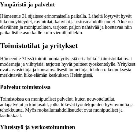
Ympäristö ja palvelut
Hämeentie 31 sijaitsee erinomaisella paikalla. Läheltä löytyvät hyvät
liikenneyhteydet, ravintolat, kahvilat ja ostosmahdollisuudet. Alue on
eläväinen ja monipuolinen, tarjoten paljon nähtävää ja koettavaa niin
paikallisille asukkaille kuin vierailijoillekin.
Toimistotilat ja yritykset
Hämeentie 31:ssä toimii monia yrityksiä eri aloilta. Toimistotilat ovat
moderneja ja viihtyisiä, tarjoten hyvät puitteet työskentelylle. Yritykset
ovat arvostettuja ja kansainvälisesti tunnettuja, tehden rakennuksesta
merkittävän liike-elämän keskuksen Helsingissä.
Palvelut toimistoissa
Toimistoissa on monipuoliset palvelut, kuten neuvottelutilat,
aulapalvelut ja kuntosalit, jotka tukevat työntekijöiden hyvinvointia ja
tehokkuutta. Myös ruokailumahdollisuudet ovat monipuoliset ja
laadukkaat.
Yhteistyö ja verkostoituminen