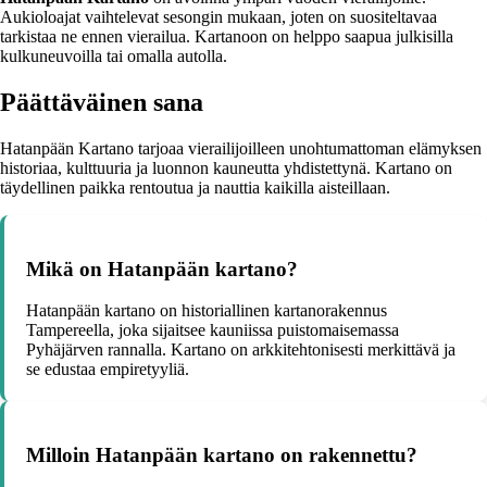
Aukioloajat vaihtelevat sesongin mukaan, joten on suositeltavaa
tarkistaa ne ennen vierailua. Kartanoon on helppo saapua julkisilla
kulkuneuvoilla tai omalla autolla.
Päättäväinen sana
Hatanpään Kartano tarjoaa vierailijoilleen unohtumattoman elämyksen
historiaa, kulttuuria ja luonnon kauneutta yhdistettynä. Kartano on
täydellinen paikka rentoutua ja nauttia kaikilla aisteillaan.
Mikä on Hatanpään kartano?
Hatanpään kartano on historiallinen kartanorakennus
Tampereella, joka sijaitsee kauniissa puistomaisemassa
Pyhäjärven rannalla. Kartano on arkkitehtonisesti merkittävä ja
se edustaa empiretyyliä.
Milloin Hatanpään kartano on rakennettu?