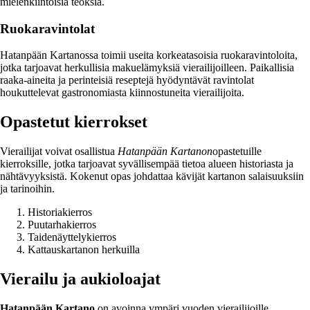
mielenkiintoisia teoksia.
Ruokaravintolat
Hatanpään Kartanossa toimii useita korkeatasoisia ruokaravintoloita,
jotka tarjoavat herkullisia makuelämyksiä vierailijoilleen. Paikallisia
raaka-aineita ja perinteisiä reseptejä hyödyntävät ravintolat
houkuttelevat gastronomiasta kiinnostuneita vierailijoita.
Opastetut kierrokset
Vierailijat voivat osallistua
Hatanpään Kartanon
opastetuille
kierroksille, jotka tarjoavat syvällisempää tietoa alueen historiasta ja
nähtävyyksistä. Kokenut opas johdattaa kävijät kartanon salaisuuksiin
ja tarinoihin.
Historiakierros
Puutarhakierros
Taidenäyttelykierros
Kattauskartanon herkuilla
Vierailu ja aukioloajat
Hatanpään Kartano
on avoinna ympäri vuoden vierailijoille.