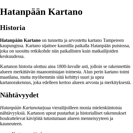
Hatanpään Kartano
Historia
Hatanpään Kartano
on tunnettu ja arvostettu kartano Tampereen
kaupungissa. Kartano sijaitsee kauniilla paikalla Hatanpään puistossa,
joka on suosittu retkikohde niin paikallisten kuin matkailijoiden
keskuudessa.
Kartanon historia ulottuu aina 1800-luvulle asti, jolloin se rakennettiin
alueen merkittävän maanomistajan toimesta. Alun perin kartano toimi
maatilana, mutta myöhemmin siitä kehittyi suuri ja upea
kartanorakennus, joka edelleen kertoo alueen arvosta ja merkityksestä.
Nähtävyydet
Hatanpään Kartano
tarjoaa vierailijoilleen monia mielenkiintoisia
nähtävyyksiä. Kartanon upeat puutarhat ja historialliset rakennukset
houkuttelevat kävijöitä tutustumaan alueen menneisyyteen ja
kauneuteen.