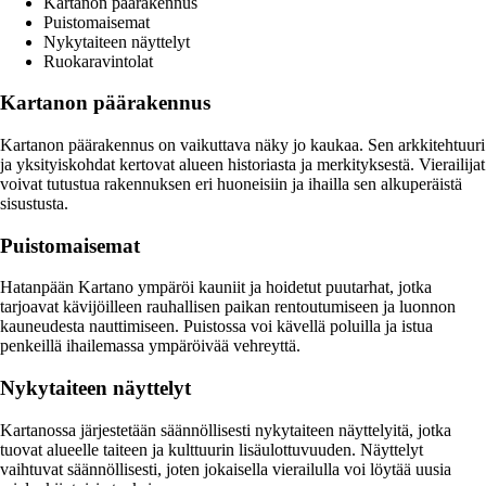
Kartanon päärakennus
Puistomaisemat
Nykytaiteen näyttelyt
Ruokaravintolat
Kartanon päärakennus
Kartanon päärakennus on vaikuttava näky jo kaukaa. Sen arkkitehtuuri
ja yksityiskohdat kertovat alueen historiasta ja merkityksestä. Vierailijat
voivat tutustua rakennuksen eri huoneisiin ja ihailla sen alkuperäistä
sisustusta.
Puistomaisemat
Hatanpään Kartano ympäröi kauniit ja hoidetut puutarhat, jotka
tarjoavat kävijöilleen rauhallisen paikan rentoutumiseen ja luonnon
kauneudesta nauttimiseen. Puistossa voi kävellä poluilla ja istua
penkeillä ihailemassa ympäröivää vehreyttä.
Nykytaiteen näyttelyt
Kartanossa järjestetään säännöllisesti nykytaiteen näyttelyitä, jotka
tuovat alueelle taiteen ja kulttuurin lisäulottuvuuden. Näyttelyt
vaihtuvat säännöllisesti, joten jokaisella vierailulla voi löytää uusia