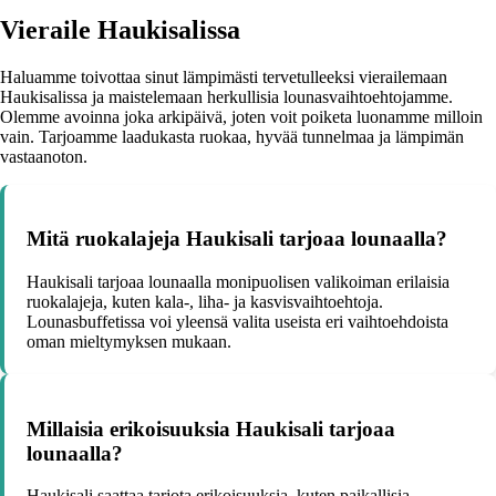
Vieraile Haukisalissa
Haluamme toivottaa sinut lämpimästi tervetulleeksi vierailemaan
Haukisalissa ja maistelemaan herkullisia lounasvaihtoehtojamme.
Olemme avoinna joka arkipäivä, joten voit poiketa luonamme milloin
vain. Tarjoamme laadukasta ruokaa, hyvää tunnelmaa ja lämpimän
vastaanoton.
Mitä ruokalajeja Haukisali tarjoaa lounaalla?
Haukisali tarjoaa lounaalla monipuolisen valikoiman erilaisia
ruokalajeja, kuten kala-, liha- ja kasvisvaihtoehtoja.
Lounasbuffetissa voi yleensä valita useista eri vaihtoehdoista
oman mieltymyksen mukaan.
Millaisia erikoisuuksia Haukisali tarjoaa
lounaalla?
Haukisali saattaa tarjota erikoisuuksia, kuten paikallisia