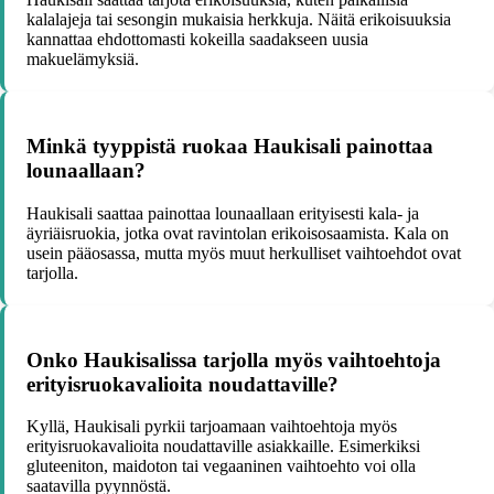
kalalajeja tai sesongin mukaisia herkkuja. Näitä erikoisuuksia
kannattaa ehdottomasti kokeilla saadakseen uusia
makuelämyksiä.
Minkä tyyppistä ruokaa Haukisali painottaa
lounaallaan?
Haukisali saattaa painottaa lounaallaan erityisesti kala- ja
äyriäisruokia, jotka ovat ravintolan erikoisosaamista. Kala on
usein pääosassa, mutta myös muut herkulliset vaihtoehdot ovat
tarjolla.
Onko Haukisalissa tarjolla myös vaihtoehtoja
erityisruokavalioita noudattaville?
Kyllä, Haukisali pyrkii tarjoamaan vaihtoehtoja myös
erityisruokavalioita noudattaville asiakkaille. Esimerkiksi
gluteeniton, maidoton tai vegaaninen vaihtoehto voi olla
saatavilla pyynnöstä.