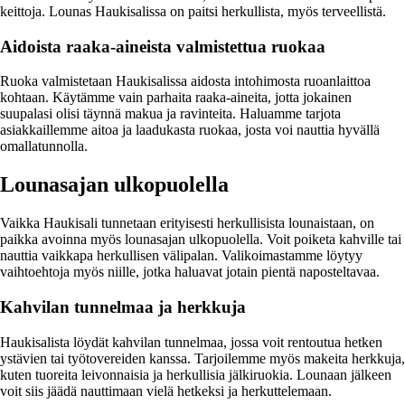
keittoja. Lounas Haukisalissa on paitsi herkullista, myös terveellistä.
Aidoista raaka-aineista valmistettua ruokaa
Ruoka valmistetaan Haukisalissa aidosta intohimosta ruoanlaittoa
kohtaan. Käytämme vain parhaita raaka-aineita, jotta jokainen
suupalasi olisi täynnä makua ja ravinteita. Haluamme tarjota
asiakkaillemme aitoa ja laadukasta ruokaa, josta voi nauttia hyvällä
omallatunnolla.
Lounasajan ulkopuolella
Vaikka Haukisali tunnetaan erityisesti herkullisista lounaistaan, on
paikka avoinna myös lounasajan ulkopuolella. Voit poiketa kahville tai
nauttia vaikkapa herkullisen välipalan. Valikoimastamme löytyy
vaihtoehtoja myös niille, jotka haluavat jotain pientä naposteltavaa.
Kahvilan tunnelmaa ja herkkuja
Haukisalista löydät kahvilan tunnelmaa, jossa voit rentoutua hetken
ystävien tai työtovereiden kanssa. Tarjoilemme myös makeita herkkuja,
kuten tuoreita leivonnaisia ja herkullisia jälkiruokia. Lounaan jälkeen
voit siis jäädä nauttimaan vielä hetkeksi ja herkuttelemaan.