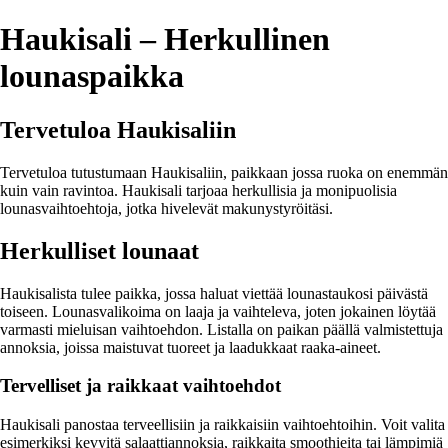
Haukisali – Herkullinen
lounaspaikka
Tervetuloa Haukisaliin
Tervetuloa tutustumaan Haukisaliin, paikkaan jossa ruoka on enemmän
kuin vain ravintoa. Haukisali tarjoaa herkullisia ja monipuolisia
lounasvaihtoehtoja, jotka hivelevät makunystyröitäsi.
Herkulliset lounaat
Haukisalista tulee paikka, jossa haluat viettää lounastaukosi päivästä
toiseen. Lounasvalikoima on laaja ja vaihteleva, joten jokainen löytää
varmasti mieluisan vaihtoehdon. Listalla on paikan päällä valmistettuja
annoksia, joissa maistuvat tuoreet ja laadukkaat raaka-aineet.
Tervelliset ja raikkaat vaihtoehdot
Haukisali panostaa terveellisiin ja raikkaisiin vaihtoehtoihin. Voit valita
esimerkiksi kevyitä salaattiannoksia, raikkaita smoothieita tai lämpimiä