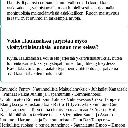
Haukisali panostaa ruoan laatuun valitsemalla laadukkaita
raaka-aineita, valmistamalla ruoat huolellisesti ja tarjoamalla
monipuolisia makuelämyksiä asiakkailleen. Ruoan maistuvuus
ja laatu ovat ravintolan tärkeimpiä arvoja.
Voiko Haukisalissa järjestää myös
yksityistilaisuuksia lounaan merkeissä?
Kyllä, Haukisalissa voi usein järjestää yksityistilaisuuksia, kuten
lounaita esimerkiksi yritystapahtumien tai juhlien yhteydessä.
Ravintola voi tarjota räätälöityjä menuvaihtoehtoja ja palvelua
asiakkaan toiveiden mukaisesti.
Ravintola Pantry: Nautinnollisia Makuelämyksiä
•
Juhlatilat Kangasala
– Parhaat Paikat Juhliin ja Tapahtumiin
•
Lemmenhotelli –
Unohtumaton Romantiikan Kohde
•
Viihdekeskus Crazy Tampere –
Elämyksiä ja Hauskanpitoa
•
Bistro 11 Jyväskylä
•
Finnkino Cine
Atlas Tampere – Tervetuloa elokuvien maailmaan!
•
Yeastie Boi:
Kaikki mitä sinun tarvitsee tietää
•
Vierumäen Sauna ja Avanto –
Luonnon Harmoniaa ja Rentoutumista
•
Dam Bar Tampere –
Herkullista ruokaa ja rentoa tunnelmaa
•
Saunalautta Espoo – Espoon