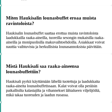
Miten Haukisalin lounasbuffet eroaa muista
ravintoloista?
Haukisalin lounasbuffet saattaa erottua muista ravintoloista
laadukkailla raaka-aineilla, tuoreilla sesongin mukaisilla raaka-
aineilla ja monipuolisilla makuvaihtoehdoilla. Asiakkaat voivat
nauttia vaihtuvista ja herkullisista lounasannoksista päivittäin.
Mistä Haukisali saa raaka-aineensa
lounasbuffettiin?
Haukisali pyrkii käyttämään lähellä tuotettuja ja laadukkaita
raaka-aineita lounasbuffetissaan. Kalat voivat olla peräisin
paikallisilta kalastajilta ja vihannekset lähialueen viljelijöiltä,
mikä takaa tuoreuden ja laadun ruoassa.