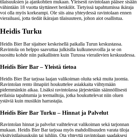
tilaisuuksien ja ajankohtien mukaan. Yleisesti ravintolaan pääsee sisään
vähintään 18 vuotta täyttäneet henkilöt. Tietyissä tapahtumissa ikäraja
voi olla myös korkeampi. Ole siis aina yhteydessä ravintolaan ennen
vierailuasi, jotta tiedät ikärajan tilaisuuteen, johon aiot osallistua.
Heidis Turku
Heidis Bier Bar sijaitsee keskeisellä paikalla Turun keskustassa.
Ravintola on helppo saavuttaa julkisilla kulkuneuvoilla ja se on
suosittu kohde niin paikallisten kuin Turussa vierailevien keskuudessa.
Heidis Bier Bar – Yleistä tietoa
Heidis Bier Bar tarjoaa laajan valikoiman oluita sekä muita juomia.
Ravintolan rento ilmapiiri houkuttelee asiakkaita viihtymään
pidemmänkin aikaa. Lisäksi ravintolassa järjestetään säännöllisesti
erilaisia tapahtumia ja teemailtoja, jotka houkuttelevat niin oluen
ystäviä kuin musiikin harrastajia.
Heidis Bier Bar Turku – Hinnat ja Palvelut
Ravintolan hinnat ja palvelut vaihtelevat valikoiman sekä tarjonnan
mukaan. Heidis Bier Bar tarjoaa myös mahdollisuuden varata tiloja
yksityistilaisuuksiin tai juhliin. Ota yhteyttä ravintolaan saadaksesi