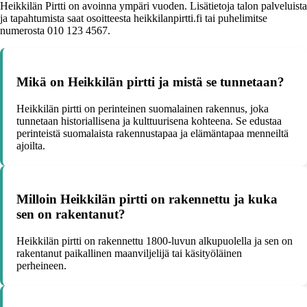
Heikkilän Pirtti on avoinna ympäri vuoden. Lisätietoja talon palveluista
ja tapahtumista saat osoitteesta heikkilanpirtti.fi tai puhelimitse
numerosta 010 123 4567.
Mikä on Heikkilän pirtti ja mistä se tunnetaan?
Heikkilän pirtti on perinteinen suomalainen rakennus, joka
tunnetaan historiallisena ja kulttuurisena kohteena. Se edustaa
perinteistä suomalaista rakennustapaa ja elämäntapaa menneiltä
ajoilta.
Milloin Heikkilän pirtti on rakennettu ja kuka
sen on rakentanut?
Heikkilän pirtti on rakennettu 1800-luvun alkupuolella ja sen on
rakentanut paikallinen maanviljelijä tai käsityöläinen
perheineen.