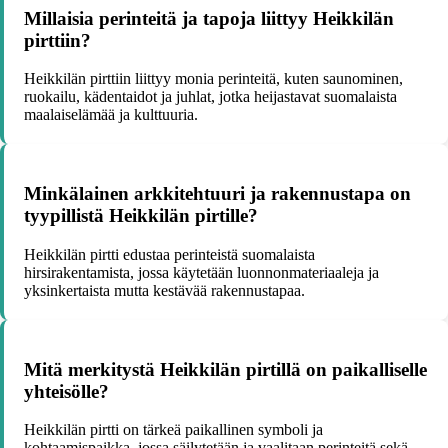
Millaisia perinteitä ja tapoja liittyy Heikkilän
pirttiin?
Heikkilän pirttiin liittyy monia perinteitä, kuten saunominen,
ruokailu, kädentaidot ja juhlat, jotka heijastavat suomalaista
maalaiselämää ja kulttuuria.
Minkälainen arkkitehtuuri ja rakennustapa on
tyypillistä Heikkilän pirtille?
Heikkilän pirtti edustaa perinteistä suomalaista
hirsirakentamista, jossa käytetään luonnonmateriaaleja ja
yksinkertaista mutta kestävää rakennustapaa.
Mitä merkitystä Heikkilän pirtillä on paikalliselle
yhteisölle?
Heikkilän pirtti on tärkeä paikallinen symboli ja
kohtaamispaikka, jossa säilytetään ja vaalitaan perinteitä sekä