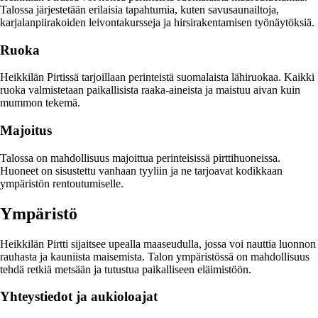
Talossa järjestetään erilaisia tapahtumia, kuten savusaunailtoja,
karjalanpiirakoiden leivontakursseja ja hirsirakentamisen työnäytöksiä.
Ruoka
Heikkilän Pirtissä tarjoillaan perinteistä suomalaista lähiruokaa. Kaikki
ruoka valmistetaan paikallisista raaka-aineista ja maistuu aivan kuin
mummon tekemä.
Majoitus
Talossa on mahdollisuus majoittua perinteisissä pirttihuoneissa.
Huoneet on sisustettu vanhaan tyyliin ja ne tarjoavat kodikkaan
ympäristön rentoutumiselle.
Ympäristö
Heikkilän Pirtti sijaitsee upealla maaseudulla, jossa voi nauttia luonnon
rauhasta ja kauniista maisemista. Talon ympäristössä on mahdollisuus
tehdä retkiä metsään ja tutustua paikalliseen eläimistöön.
Yhteystiedot ja aukioloajat