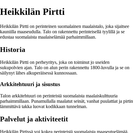
Heikkilän Pirtti
Heikkilän Pirtti on perinteinen suomalainen maalaistalo, joka sijaitsee
kauniilla maaseudulla. Talo on rakennettu perinteisellä tyylillä ja se
edustaa suomalaista maalaiselämää parhaimmillaan.
Historia
Heikkilän Pirtti on perheyritys, joka on toiminut jo useiden
sukupolvien ajan. Talo on alun perin rakennettu 1800-luvulla ja se on
säilynyt lähes alkuperäisessä kunnossaan.
Arkkitehtuuri ja sisustus
Talon arkkitehtuuri on perinteistä suomalaista maalaiskulttuuria
parhaimmillaan. Punamullalla maalatut seinät, vanhat puulattiat ja pirtin
lämmittävä takka luovat kodikkaan tunnelman.
Palvelut ja aktiviteetit
Heikkilän Pirtissä voi kokea perinteistä suomalaista maaseutuelämää.