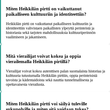
Miten Heikkilän pirtti on vaikuttanut
paikalliseen kulttuuriin ja identiteettiin?
Heikkilän pirtti on vaikuttanut paikalliseen kulttuuriin ja
identiteettiin vahvistaen paikallisten ylpeyttä perinteistä ja
historiasta sekä tarjoten mahdollisuuksia kulttuuriperinnön
vaalimiseen ja jakamiseen.
Mitä vierailijat voivat kokea ja oppia
vierailemalla Heikkilän pirtillä?
Vierailijat voivat kokea autenttisen palan suomalaista historiaa ja
kulttuuria tutustumalla Heikkilän pirttiin, oppia perinteisistä
tavoista ja kädentaidoista sekä nauttia tunnelmallisesta ja
opettavaisesta vierailusta.
Miten Heikkilän pirtti voi säilyä tuleville
sukupolville ja miten sitä voidaan tukea?