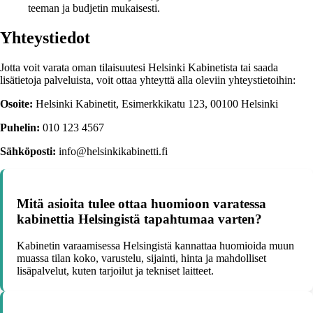
teeman ja budjetin mukaisesti.
Yhteystiedot
Jotta voit varata oman tilaisuutesi Helsinki Kabinetista tai saada
lisätietoja palveluista, voit ottaa yhteyttä alla oleviin yhteystietoihin:
Osoite:
Helsinki Kabinetit, Esimerkkikatu 123, 00100 Helsinki
Puhelin:
010 123 4567
Sähköposti:
info@helsinkikabinetti.fi
Mitä asioita tulee ottaa huomioon varatessa
kabinettia Helsingistä tapahtumaa varten?
Kabinetin varaamisessa Helsingistä kannattaa huomioida muun
muassa tilan koko, varustelu, sijainti, hinta ja mahdolliset
lisäpalvelut, kuten tarjoilut ja tekniset laitteet.