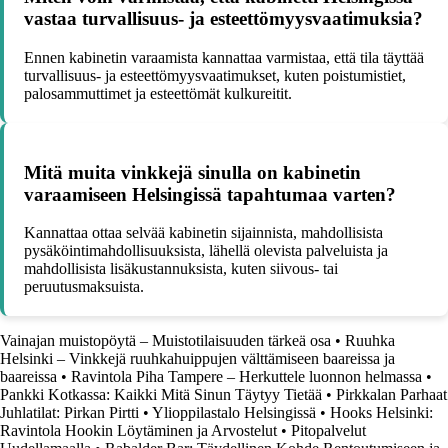
vastaa turvallisuus- ja esteettömyysvaatimuksia?
Ennen kabinetin varaamista kannattaa varmistaa, että tila täyttää
turvallisuus- ja esteettömyysvaatimukset, kuten poistumistiet,
palosammuttimet ja esteettömät kulkureitit.
Mitä muita vinkkejä sinulla on kabinetin
varaamiseen Helsingissä tapahtumaa varten?
Kannattaa ottaa selvää kabinetin sijainnista, mahdollisista
pysäköintimahdollisuuksista, lähellä olevista palveluista ja
mahdollisista lisäkustannuksista, kuten siivous- tai
peruutusmaksuista.
Vainajan muistopöytä – Muistotilaisuuden tärkeä osa
•
Ruuhka
Helsinki – Vinkkejä ruuhkahuippujen välttämiseen baareissa ja
baareissa
•
Ravintola Piha Tampere – Herkuttele luonnon helmassa
•
Pankki Kotkassa: Kaikki Mitä Sinun Täytyy Tietää
•
Pirkkalan Parhaat
Juhlatilat: Pirkan Pirtti
•
Ylioppilastalo Helsingissä
•
Hooks Helsinki:
Ravintola Hookin Löytäminen ja Arvostelut
•
Pitopalvelut