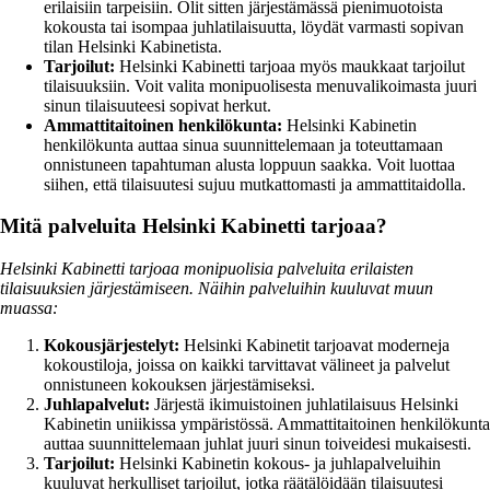
erilaisiin tarpeisiin. Olit sitten järjestämässä pienimuotoista
kokousta tai isompaa juhlatilaisuutta, löydät varmasti sopivan
tilan Helsinki Kabinetista.
Tarjoilut:
Helsinki Kabinetti tarjoaa myös maukkaat tarjoilut
tilaisuuksiin. Voit valita monipuolisesta menuvalikoimasta juuri
sinun tilaisuuteesi sopivat herkut.
Ammattitaitoinen henkilökunta:
Helsinki Kabinetin
henkilökunta auttaa sinua suunnittelemaan ja toteuttamaan
onnistuneen tapahtuman alusta loppuun saakka. Voit luottaa
siihen, että tilaisuutesi sujuu mutkattomasti ja ammattitaidolla.
Mitä palveluita Helsinki Kabinetti tarjoaa?
Helsinki Kabinetti tarjoaa monipuolisia palveluita erilaisten
tilaisuuksien järjestämiseen. Näihin palveluihin kuuluvat muun
muassa:
Kokousjärjestelyt:
Helsinki Kabinetit tarjoavat moderneja
kokoustiloja, joissa on kaikki tarvittavat välineet ja palvelut
onnistuneen kokouksen järjestämiseksi.
Juhlapalvelut:
Järjestä ikimuistoinen juhlatilaisuus Helsinki
Kabinetin uniikissa ympäristössä. Ammattitaitoinen henkilökunta
auttaa suunnittelemaan juhlat juuri sinun toiveidesi mukaisesti.
Tarjoilut:
Helsinki Kabinetin kokous- ja juhlapalveluihin
kuuluvat herkulliset tarjoilut, jotka räätälöidään tilaisuutesi