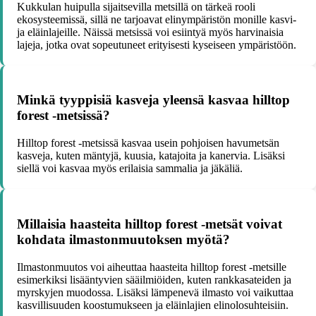
Kukkulan huipulla sijaitsevilla metsillä on tärkeä rooli
ekosysteemissä, sillä ne tarjoavat elinympäristön monille kasvi-
ja eläinlajeille. Näissä metsissä voi esiintyä myös harvinaisia
lajeja, jotka ovat sopeutuneet erityisesti kyseiseen ympäristöön.
Minkä tyyppisiä kasveja yleensä kasvaa hilltop
forest -metsissä?
Hilltop forest -metsissä kasvaa usein pohjoisen havumetsän
kasveja, kuten mäntyjä, kuusia, katajoita ja kanervia. Lisäksi
siellä voi kasvaa myös erilaisia sammalia ja jäkäliä.
Millaisia haasteita hilltop forest -metsät voivat
kohdata ilmastonmuutoksen myötä?
Ilmastonmuutos voi aiheuttaa haasteita hilltop forest -metsille
esimerkiksi lisääntyvien sääilmiöiden, kuten rankkasateiden ja
myrskyjen muodossa. Lisäksi lämpenevä ilmasto voi vaikuttaa
kasvillisuuden koostumukseen ja eläinlajien elinolosuhteisiin.