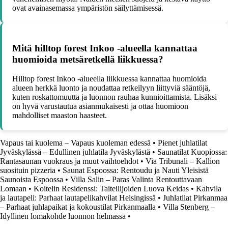
ovat avainasemassa ympäristön säilyttämisessä.
Mitä hilltop forest Inkoo -alueella kannattaa
huomioida metsäretkellä liikkuessa?
Hilltop forest Inkoo -alueella liikkuessa kannattaa huomioida
alueen herkkä luonto ja noudattaa retkeilyyn liittyviä sääntöjä,
kuten roskattomuutta ja luonnon rauhaa kunnioittamista. Lisäksi
on hyvä varustautua asianmukaisesti ja ottaa huomioon
mahdolliset maaston haasteet.
Vapaus tai kuolema – Vapaus kuoleman edessä
•
Pienet juhlatilat
Jyväskylässä – Edullinen juhlatila Jyväskylästä
•
Saunatilat Kuopiossa:
Rantasaunan vuokraus ja muut vaihtoehdot
•
Via Tribunali – Kallion
suosituin pizzeria
•
Saunat Espoossa: Rentoudu ja Nauti Yleisistä
Saunoista Espoossa
•
Villa Salin – Paras Valinta Rentouttavaan
Lomaan
•
Koitelin Residenssi: Taiteilijoiden Luova Keidas
•
Kahvila
ja lautapeli: Parhaat lautapelikahvilat Helsingissä
•
Juhlatilat Pirkanmaa
– Parhaat juhlapaikat ja kokoustilat Pirkanmaalla
•
Villa Stenberg –
Idyllinen lomakohde luonnon helmassa
•