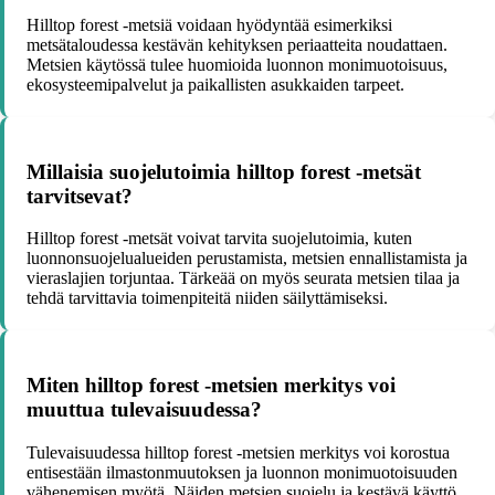
Hilltop forest -metsiä voidaan hyödyntää esimerkiksi
metsätaloudessa kestävän kehityksen periaatteita noudattaen.
Metsien käytössä tulee huomioida luonnon monimuotoisuus,
ekosysteemipalvelut ja paikallisten asukkaiden tarpeet.
Millaisia suojelutoimia hilltop forest -metsät
tarvitsevat?
Hilltop forest -metsät voivat tarvita suojelutoimia, kuten
luonnonsuojelualueiden perustamista, metsien ennallistamista ja
vieraslajien torjuntaa. Tärkeää on myös seurata metsien tilaa ja
tehdä tarvittavia toimenpiteitä niiden säilyttämiseksi.
Miten hilltop forest -metsien merkitys voi
muuttua tulevaisuudessa?
Tulevaisuudessa hilltop forest -metsien merkitys voi korostua
entisestään ilmastonmuutoksen ja luonnon monimuotoisuuden
vähenemisen myötä. Näiden metsien suojelu ja kestävä käyttö