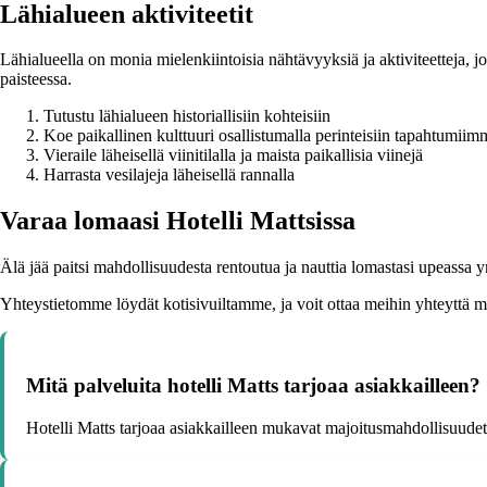
Lähialueen aktiviteetit
Lähialueella on monia mielenkiintoisia nähtävyyksiä ja aktiviteetteja, jo
paisteessa.
Tutustu lähialueen historiallisiin kohteisiin
Koe paikallinen kulttuuri osallistumalla perinteisiin tapahtumiim
Vieraile läheisellä viinitilalla ja maista paikallisia viinejä
Harrasta vesilajeja läheisellä rannalla
Varaa lomaasi Hotelli Mattsissa
Älä jää paitsi mahdollisuudesta rentoutua ja nauttia lomastasi upeassa y
Yhteystietomme löydät kotisivuiltamme, ja voit ottaa meihin yhteyttä mi
Mitä palveluita hotelli Matts tarjoaa asiakkailleen?
Hotelli Matts tarjoaa asiakkailleen mukavat majoitusmahdollisuudet