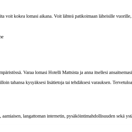
ita voit kokea lomasi aikana. Voit lähteä patikoimaan läheisille vuorille,
me
mpäristössä. Varaa lomasi Hotelli Mattsista ja anna itsellesi ansaitsemas
lloin tahansa kysyäksesi lisätietoja tai tehdäksesi varauksen. Tervetulo
, aamiaisen, langattoman internetin, pysäköintimahdollisuuden sekä ystä