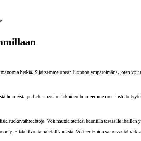
e
mmillaan
umattomia hetkiä. Sijaitsemme upean luonnon ympäröimänä, joten voit n
istä huoneista perhehuoneisiin. Jokainen huoneemme on sisustettu tyylik
isiä ruokavaihtoehtoja. Voit nauttia ateriasi kauniilla terassilla ihaille
monipuolisia liikuntamahdollisuuksia. Voit rentoutua saunassa tai virkis