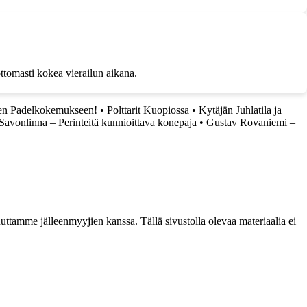
ttomasti kokea vierailun aikana.
seen Padelkokemukseen!
•
Polttarit Kuopiossa
•
Kytäjän Juhlatila ja
avonlinna – Perinteitä kunnioittava konepaja
•
Gustav Rovaniemi –
ttamme jälleenmyyjien kanssa. Tällä sivustolla olevaa materiaalia ei