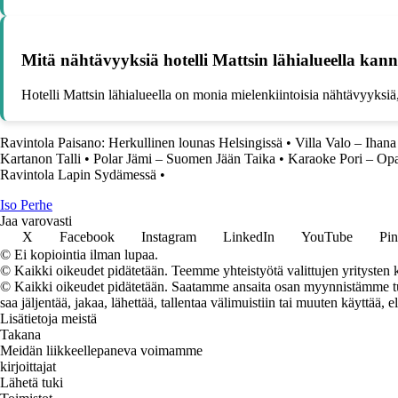
Mitä nähtävyyksiä hotelli Mattsin lähialueella ka
Hotelli Mattsin lähialueella on monia mielenkiintoisia nähtävyyksiä
Ravintola Paisano: Herkullinen lounas Helsingissä
•
Villa Valo – Ihan
Kartanon Talli
•
Polar Jämi – Suomen Jään Taika
•
Karaoke Pori – Opa
Ravintola Lapin Sydämessä
•
I
so
P
erhe
Jaa varovasti
X
Facebook
Instagram
LinkedIn
YouTube
Pin
© Ei kopiointia ilman lupaa.
© Kaikki oikeudet pidätetään. Teemme yhteistyötä valittujen yritysten k
© Kaikki oikeudet pidätetään. Saatamme ansaita osan myynnistämme tuot
saa jäljentää, jakaa, lähettää, tallentaa välimuistiin tai muuten käyttää, e
Lisätietoja meistä
Takana
Meidän liikkeellepaneva voimamme
kirjoittajat
Lähetä tuki