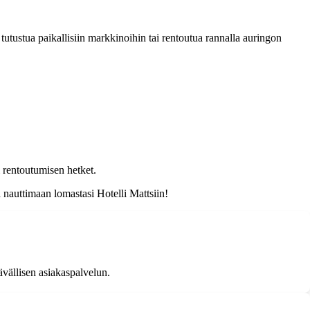
 tutustua paikallisiin markkinoihin tai rentoutua rannalla auringon
i rentoutumisen hetket.
a nauttimaan lomastasi Hotelli Mattsiin!
vällisen asiakaspalvelun.