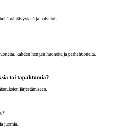
hellä nähtävyyksiä ja palveluita.
huoneita, kahden hengen huoneita ja perhehuoneita.
ksia tai tapahtumia?
laisuuksien järjestämiseen.
a?
 ja juomia.