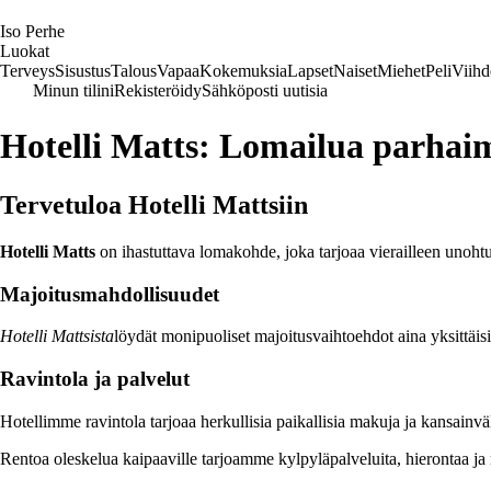
I
so
P
erhe
Luokat
Terveys
Sisustus
Talous
Vapaa
Kokemuksia
Lapset
Naiset
Miehet
Peli
Viihd
Minun tilini
Rekisteröidy
Sähköposti uutisia
Hotelli Matts: Lomailua parhai
Tervetuloa Hotelli Mattsiin
Hotelli Matts
on ihastuttava lomakohde, joka tarjoaa vierailleen unoht
Majoitusmahdollisuudet
Hotelli Mattsista
löydät monipuoliset majoitusvaihtoehdot aina yksittäis
Ravintola ja palvelut
Hotellimme ravintola tarjoaa herkullisia paikallisia makuja ja kansainväl
Rentoa oleskelua kaipaaville tarjoamme kylpyläpalveluita, hierontaa ja 