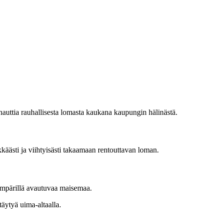
auttia rauhallisesta lomasta kaukana kaupungin hälinästä.
käästi ja viihtyisästi takaamaan rentouttavan loman.
n ympärillä avautuvaa maisemaa.
täytyä uima-altaalla.