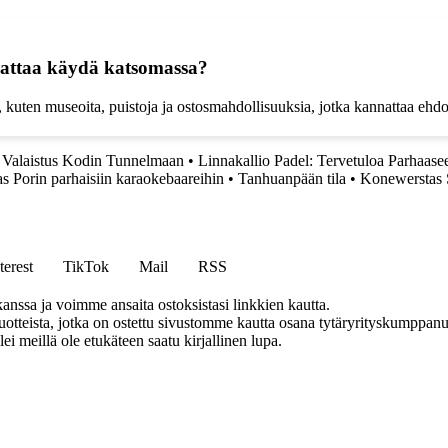
nnattaa käydä katsomassa?
, kuten museoita, puistoja ja ostosmahdollisuuksia, jotka kannattaa ehdo
a Valaistus Kodin Tunnelmaan
•
Linnakallio Padel: Tervetuloa Parhaa
s Porin parhaisiin karaokebaareihin
•
Tanhuanpään tila
•
Konewerstas S
terest
TikTok
Mail
RSS
anssa ja voimme ansaita ostoksistasi linkkien kautta.
teista, jotka on ostettu sivustomme kautta osana tytäryrityskumppanuu
llei meillä ole etukäteen saatu kirjallinen lupa.