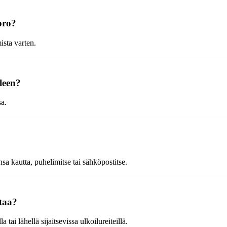
oro?
ista varten.
lleen?
sa.
sa kautta, puhelimitse tai sähköpostitse.
ntaa?
 tai lähellä sijaitsevissa ulkoilureiteillä.