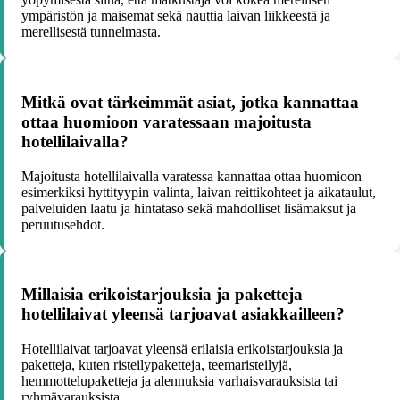
ympäristön ja maisemat sekä nauttia laivan liikkeestä ja
merellisestä tunnelmasta.
Mitkä ovat tärkeimmät asiat, jotka kannattaa
ottaa huomioon varatessaan majoitusta
hotellilaivalla?
Majoitusta hotellilaivalla varatessa kannattaa ottaa huomioon
esimerkiksi hyttityypin valinta, laivan reittikohteet ja aikataulut,
palveluiden laatu ja hintataso sekä mahdolliset lisämaksut ja
peruutusehdot.
Millaisia erikoistarjouksia ja paketteja
hotellilaivat yleensä tarjoavat asiakkailleen?
Hotellilaivat tarjoavat yleensä erilaisia erikoistarjouksia ja
paketteja, kuten risteilypaketteja, teemaristeilyjä,
hemmottelupaketteja ja alennuksia varhaisvarauksista tai
ryhmävarauksista.