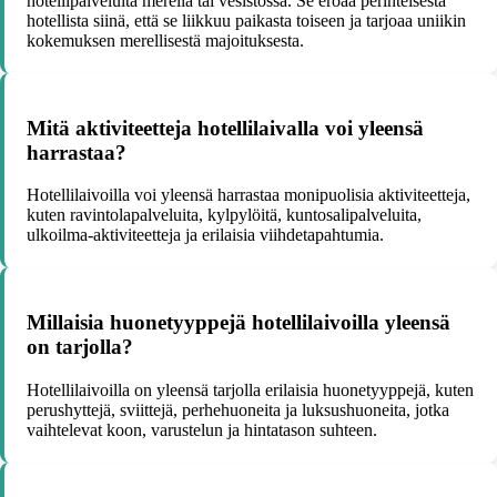
hotellipalveluita merellä tai vesistössä. Se eroaa perinteisestä
hotellista siinä, että se liikkuu paikasta toiseen ja tarjoaa uniikin
kokemuksen merellisestä majoituksesta.
Mitä aktiviteetteja hotellilaivalla voi yleensä
harrastaa?
Hotellilaivoilla voi yleensä harrastaa monipuolisia aktiviteetteja,
kuten ravintolapalveluita, kylpylöitä, kuntosalipalveluita,
ulkoilma-aktiviteetteja ja erilaisia viihdetapahtumia.
Millaisia huonetyyppejä hotellilaivoilla yleensä
on tarjolla?
Hotellilaivoilla on yleensä tarjolla erilaisia huonetyyppejä, kuten
perushyttejä, sviittejä, perhehuoneita ja luksushuoneita, jotka
vaihtelevat koon, varustelun ja hintatason suhteen.