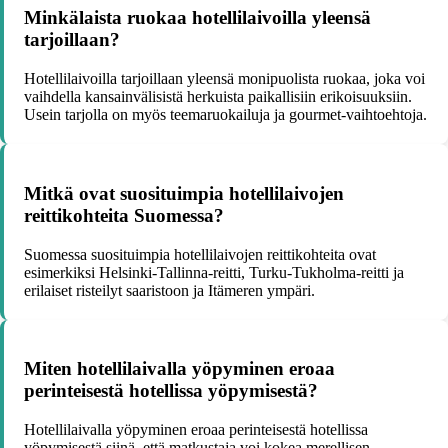
Minkälaista ruokaa hotellilaivoilla yleensä
tarjoillaan?
Hotellilaivoilla tarjoillaan yleensä monipuolista ruokaa, joka voi
vaihdella kansainvälisistä herkuista paikallisiin erikoisuuksiin.
Usein tarjolla on myös teemaruokailuja ja gourmet-vaihtoehtoja.
Mitkä ovat suosituimpia hotellilaivojen
reittikohteita Suomessa?
Suomessa suosituimpia hotellilaivojen reittikohteita ovat
esimerkiksi Helsinki-Tallinna-reitti, Turku-Tukholma-reitti ja
erilaiset risteilyt saaristoon ja Itämeren ympäri.
Miten hotellilaivalla yöpyminen eroaa
perinteisestä hotellissa yöpymisestä?
Hotellilaivalla yöpyminen eroaa perinteisestä hotellissa
yöpymisestä siinä, että matkustaja voi kokea merellisen