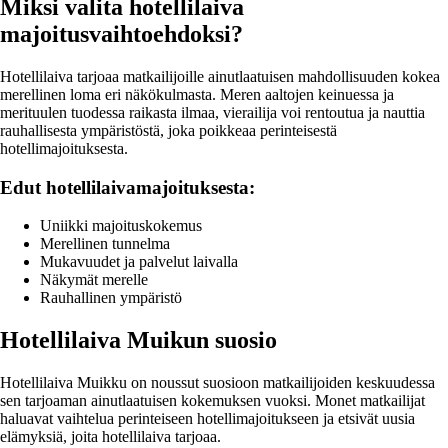
Miksi valita hotellilaiva
majoitusvaihtoehdoksi?
Hotellilaiva tarjoaa matkailijoille ainutlaatuisen mahdollisuuden kokea
merellinen loma eri näkökulmasta. Meren aaltojen keinuessa ja
merituulen tuodessa raikasta ilmaa, vierailija voi rentoutua ja nauttia
rauhallisesta ympäristöstä, joka poikkeaa perinteisestä
hotellimajoituksesta.
Edut hotellilaivamajoituksesta:
Uniikki majoituskokemus
Merellinen tunnelma
Mukavuudet ja palvelut laivalla
Näkymät merelle
Rauhallinen ympäristö
Hotellilaiva Muikun suosio
Hotellilaiva Muikku on noussut suosioon matkailijoiden keskuudessa
sen tarjoaman ainutlaatuisen kokemuksen vuoksi. Monet matkailijat
haluavat vaihtelua perinteiseen hotellimajoitukseen ja etsivät uusia
elämyksiä, joita hotellilaiva tarjoaa.