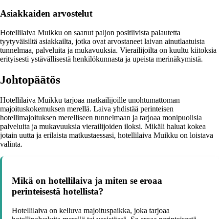
Asiakkaiden arvostelut
Hotellilaiva Muikku on saanut paljon positiivista palautetta
tyytyväisiltä asiakkailta, jotka ovat arvostaneet laivan ainutlaatuista
tunnelmaa, palveluita ja mukavuuksia. Vierailijoilta on kuultu kiitoksia
erityisesti ystävällisestä henkilökunnasta ja upeista merinäkymistä.
Johtopäätös
Hotellilaiva Muikku tarjoaa matkailijoille unohtumattoman
majoituskokemuksen merellä. Laiva yhdistää perinteisen
hotellimajoituksen merelliseen tunnelmaan ja tarjoaa monipuolisia
palveluita ja mukavuuksia vierailijoiden iloksi. Mikäli haluat kokea
jotain uutta ja erilaista matkustaessasi, hotellilaiva Muikku on loistava
valinta.
Mikä on hotellilaiva ja miten se eroaa
perinteisestä hotellista?
Hotellilaiva on kelluva majoituspaikka, joka tarjoaa