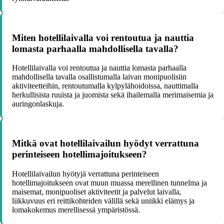
Miten hotellilaivalla voi rentoutua ja nauttia
lomasta parhaalla mahdollisella tavalla?
Hotellilaivalla voi rentoutua ja nauttia lomasta parhaalla
mahdollisella tavalla osallistumalla laivan monipuolisiin
aktiviteetteihin, rentoutumalla kylpylähoidoissa, nauttimalla
herkullisista ruuista ja juomista sekä ihailemalla merimaisemia ja
auringonlaskuja.
Mitkä ovat hotellilaivailun hyödyt verrattuna
perinteiseen hotellimajoitukseen?
Hotellilaivailun hyötyjä verrattuna perinteiseen
hotellimajoitukseen ovat muun muassa merellinen tunnelma ja
maisemat, monipuoliset aktiviteetit ja palvelut laivalla,
liikkuvuus eri reittikohteiden välillä sekä uniikki elämys ja
lomakokemus merellisessä ympäristössä.