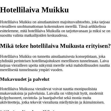
Hotellilaiva Muikku
Hotellilaiva Muikku on ainutlaatuinen majoitusvaihtoehto, joka tarjoaa
vierailleen unohtumattoman kokemuksen merellä. Tässä artikkelissa
esittelemme, mitä hotellilaiva Muikulla on tarjottavanaan ja miksi se on
suosittu valinta matkailijoiden keskuudessa.
Mikä tekee hotellilaiva Muikusta erityisen?
Hotellilaiva Muikku on tunnettu ainutlaatuisesta konseptistaan, joka
yhdistää perinteisen hotellimajoituksen merelliseen tunnelmaan. Laiva
tarjoaa vierailleen upeita näkymiä merelle sekä mahdollisuuden nauttia
merellisestä tunnelmasta ympäri vuoden.
Mukavuudet ja palvelut
Hotellilaiva Muikussa vierailevat voivat nauttia monipuolisista
mukavuuksista ja palveluista. Laivalla on viihtyisät hytit, modernit
kylpyhuoneet, ravintola- ja baaripalvelut sekä monia muita
aktiviteetteja, jotka tekevät vierailusta miellyttävän ja ikimuistoisen.