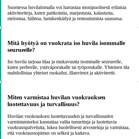
Suomessa huvilalomalla voi harrastaa monipuolisesti erilaisia
aktiviteetteja, kuten patikointia, marjastusta, kalastusta,
melontaa, hiihtoa, lumikenkäilyä ja rentoutumista saunassa.
Mitä hyötyä on vuokrata iso huvila isommalle
seurueelle?
Iso huvila tarjoaa tilaa ja mukavuutta isommalle seurueelle,
kuten perheelle, ystäväporukalle tai työporukalle. Yhteinen tila
mahdollistaa yhteiset ruokailut, illanvietot ja aktiviteetit.
Miten varmistaa huvilan vuokrauksen
luotettavuus ja turvallisuus?
Huvilan vuokrauksen luotettavuuden ja turvallisuuden
varmistamiseksi kannattaa valita tunnettuja ja luotettavia
vuokrauspalveluita, lukea huolellisesti arvosteluja ja varmistaa,
että vuokraussopimus on selkeä ja kattava.