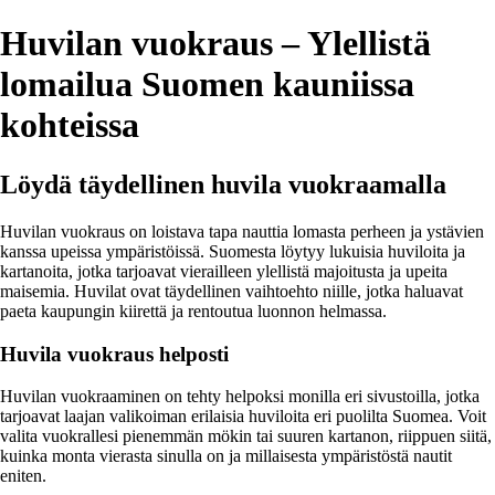
Huvilan vuokraus – Ylellistä
lomailua Suomen kauniissa
kohteissa
Löydä täydellinen huvila vuokraamalla
Huvilan vuokraus on loistava tapa nauttia lomasta perheen ja ystävien
kanssa upeissa ympäristöissä. Suomesta löytyy lukuisia huviloita ja
kartanoita, jotka tarjoavat vierailleen ylellistä majoitusta ja upeita
maisemia. Huvilat ovat täydellinen vaihtoehto niille, jotka haluavat
paeta kaupungin kiirettä ja rentoutua luonnon helmassa.
Huvila vuokraus helposti
Huvilan vuokraaminen on tehty helpoksi monilla eri sivustoilla, jotka
tarjoavat laajan valikoiman erilaisia huviloita eri puolilta Suomea. Voit
valita vuokrallesi pienemmän mökin tai suuren kartanon, riippuen siitä,
kuinka monta vierasta sinulla on ja millaisesta ympäristöstä nautit
eniten.