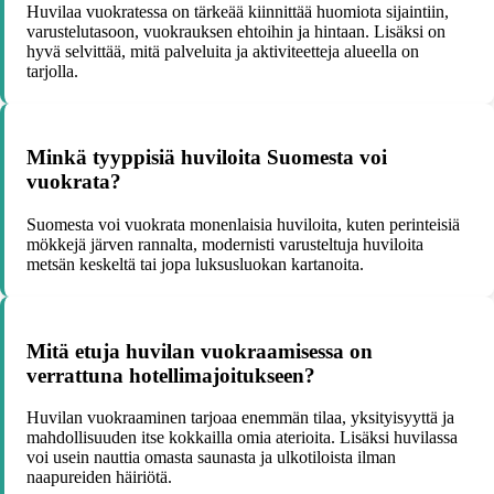
Huvilaa vuokratessa on tärkeää kiinnittää huomiota sijaintiin,
varustelutasoon, vuokrauksen ehtoihin ja hintaan. Lisäksi on
hyvä selvittää, mitä palveluita ja aktiviteetteja alueella on
tarjolla.
Minkä tyyppisiä huviloita Suomesta voi
vuokrata?
Suomesta voi vuokrata monenlaisia huviloita, kuten perinteisiä
mökkejä järven rannalta, modernisti varusteltuja huviloita
metsän keskeltä tai jopa luksusluokan kartanoita.
Mitä etuja huvilan vuokraamisessa on
verrattuna hotellimajoitukseen?
Huvilan vuokraaminen tarjoaa enemmän tilaa, yksityisyyttä ja
mahdollisuuden itse kokkailla omia aterioita. Lisäksi huvilassa
voi usein nauttia omasta saunasta ja ulkotiloista ilman
naapureiden häiriötä.