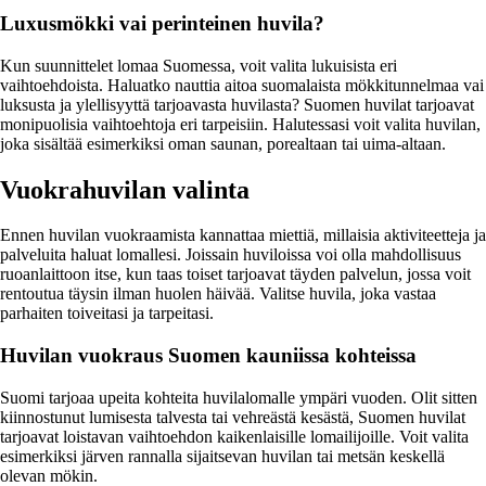
Luxusmökki vai perinteinen huvila?
Kun suunnittelet lomaa Suomessa, voit valita lukuisista eri
vaihtoehdoista. Haluatko nauttia aitoa suomalaista mökkitunnelmaa vai
luksusta ja ylellisyyttä tarjoavasta huvilasta? Suomen huvilat tarjoavat
monipuolisia vaihtoehtoja eri tarpeisiin. Halutessasi voit valita huvilan,
joka sisältää esimerkiksi oman saunan, porealtaan tai uima-altaan.
Vuokrahuvilan valinta
Ennen huvilan vuokraamista kannattaa miettiä, millaisia aktiviteetteja ja
palveluita haluat lomallesi. Joissain huviloissa voi olla mahdollisuus
ruoanlaittoon itse, kun taas toiset tarjoavat täyden palvelun, jossa voit
rentoutua täysin ilman huolen häivää. Valitse huvila, joka vastaa
parhaiten toiveitasi ja tarpeitasi.
Huvilan vuokraus Suomen kauniissa kohteissa
Suomi tarjoaa upeita kohteita huvilalomalle ympäri vuoden. Olit sitten
kiinnostunut lumisesta talvesta tai vehreästä kesästä, Suomen huvilat
tarjoavat loistavan vaihtoehdon kaikenlaisille lomailijoille. Voit valita
esimerkiksi järven rannalla sijaitsevan huvilan tai metsän keskellä
olevan mökin.