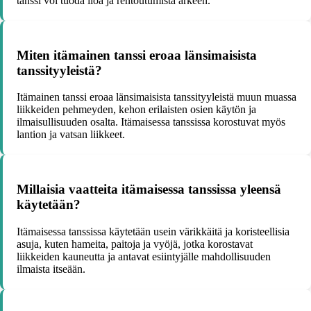
tanssi voi tuoda iloa ja rentoutumista arkeen.
Miten itämainen tanssi eroaa länsimaisista
tanssityyleistä?
Itämainen tanssi eroaa länsimaisista tanssityyleistä muun muassa
liikkeiden pehmeyden, kehon erilaisten osien käytön ja
ilmaisullisuuden osalta. Itämaisessa tanssissa korostuvat myös
lantion ja vatsan liikkeet.
Millaisia vaatteita itämaisessa tanssissa yleensä
käytetään?
Itämaisessa tanssissa käytetään usein värikkäitä ja koristeellisia
asuja, kuten hameita, paitoja ja vyöjä, jotka korostavat
liikkeiden kauneutta ja antavat esiintyjälle mahdollisuuden
ilmaista itseään.