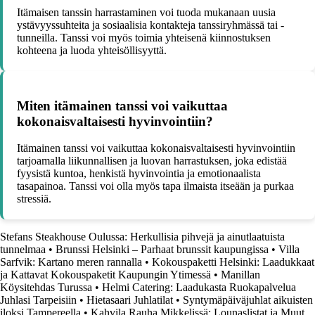
Itämaisen tanssin harrastaminen voi tuoda mukanaan uusia
ystävyyssuhteita ja sosiaalisia kontakteja tanssiryhmässä tai -
tunneilla. Tanssi voi myös toimia yhteisenä kiinnostuksen
kohteena ja luoda yhteisöllisyyttä.
Miten itämainen tanssi voi vaikuttaa
kokonaisvaltaisesti hyvinvointiin?
Itämainen tanssi voi vaikuttaa kokonaisvaltaisesti hyvinvointiin
tarjoamalla liikunnallisen ja luovan harrastuksen, joka edistää
fyysistä kuntoa, henkistä hyvinvointia ja emotionaalista
tasapainoa. Tanssi voi olla myös tapa ilmaista itseään ja purkaa
stressiä.
Stefans Steakhouse Oulussa: Herkullisia pihvejä ja ainutlaatuista
tunnelmaa
•
Brunssi Helsinki – Parhaat brunssit kaupungissa
•
Villa
Sarfvik: Kartano meren rannalla
•
Kokouspaketti Helsinki: Laadukkaat
ja Kattavat Kokouspaketit Kaupungin Ytimessä
•
Manillan
Köysitehdas Turussa
•
Helmi Catering: Laadukasta Ruokapalvelua
Juhlasi Tarpeisiin
•
Hietasaari Juhlatilat
•
Syntymäpäiväjuhlat aikuisten
iloksi Tampereella
•
Kahvila Rauha Mikkelissä: Lounaslistat ja Muut