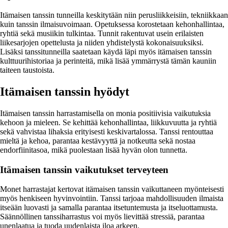
Itämaisen tanssin tunneilla keskitytään niin perusliikkeisiin, tekniikkaan
kuin tanssin ilmaisuvoimaan. Opetuksessa korostetaan kehonhallintaa,
ryhtiä sekä musiikin tulkintaa. Tunnit rakentuvat usein erilaisten
liikesarjojen opettelusta ja niiden yhdistelystä kokonaisuuksiksi.
Lisäksi tanssitunneilla saatetaan käydä läpi myös itämaisen tanssin
kulttuurihistoriaa ja perinteitä, mikä lisää ymmärrystä tämän kauniin
taiteen taustoista.
Itämaisen tanssin hyödyt
Itämaisen tanssin harrastamisella on monia positiivisia vaikutuksia
kehoon ja mieleen. Se kehittää kehonhallintaa, liikkuvuutta ja ryhtiä
sekä vahvistaa lihaksia erityisesti keskivartalossa. Tanssi rentouttaa
mieltä ja kehoa, parantaa kestävyyttä ja notkeutta sekä nostaa
endorfiinitasoa, mikä puolestaan lisää hyvän olon tunnetta.
Itämaisen tanssin vaikutukset terveyteen
Monet harrastajat kertovat itämaisen tanssin vaikuttaneen myönteisesti
myös henkiseen hyvinvointiin. Tanssi tarjoaa mahdollisuuden ilmaista
itseään luovasti ja samalla parantaa itsetuntemusta ja itseluottamusta.
Säännöllinen tanssiharrastus voi myös lievittää stressiä, parantaa
unenlaatua ja tuoda uudenlaista iloa arkeen.