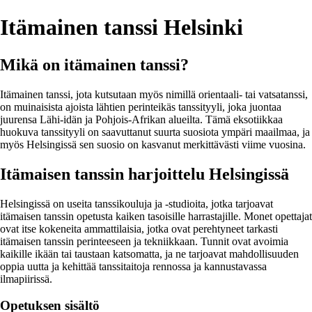
Itämainen tanssi Helsinki
Mikä on itämainen tanssi?
Itämainen tanssi, jota kutsutaan myös nimillä orientaali- tai vatsatanssi,
on muinaisista ajoista lähtien perinteikäs tanssityyli, joka juontaa
juurensa Lähi-idän ja Pohjois-Afrikan alueilta. Tämä eksotiikkaa
huokuva tanssityyli on saavuttanut suurta suosiota ympäri maailmaa, ja
myös Helsingissä sen suosio on kasvanut merkittävästi viime vuosina.
Itämaisen tanssin harjoittelu Helsingissä
Helsingissä on useita tanssikouluja ja -studioita, jotka tarjoavat
itämaisen tanssin opetusta kaiken tasoisille harrastajille. Monet opettajat
ovat itse kokeneita ammattilaisia, jotka ovat perehtyneet tarkasti
itämaisen tanssin perinteeseen ja tekniikkaan. Tunnit ovat avoimia
kaikille ikään tai taustaan katsomatta, ja ne tarjoavat mahdollisuuden
oppia uutta ja kehittää tanssitaitoja rennossa ja kannustavassa
ilmapiirissä.
Opetuksen sisältö