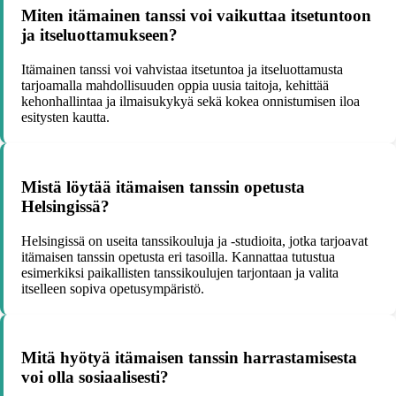
Miten itämainen tanssi voi vaikuttaa itsetuntoon
ja itseluottamukseen?
Itämainen tanssi voi vahvistaa itsetuntoa ja itseluottamusta
tarjoamalla mahdollisuuden oppia uusia taitoja, kehittää
kehonhallintaa ja ilmaisukykyä sekä kokea onnistumisen iloa
esitysten kautta.
Mistä löytää itämaisen tanssin opetusta
Helsingissä?
Helsingissä on useita tanssikouluja ja -studioita, jotka tarjoavat
itämaisen tanssin opetusta eri tasoilla. Kannattaa tutustua
esimerkiksi paikallisten tanssikoulujen tarjontaan ja valita
itselleen sopiva opetusympäristö.
Mitä hyötyä itämaisen tanssin harrastamisesta
voi olla sosiaalisesti?