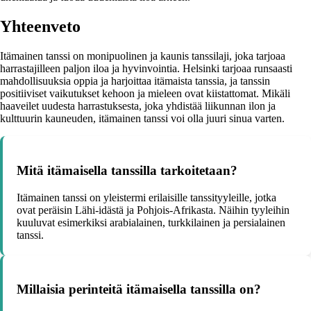
Yhteenveto
Itämainen tanssi on monipuolinen ja kaunis tanssilaji, joka tarjoaa
harrastajilleen paljon iloa ja hyvinvointia. Helsinki tarjoaa runsaasti
mahdollisuuksia oppia ja harjoittaa itämaista tanssia, ja tanssin
positiiviset vaikutukset kehoon ja mieleen ovat kiistattomat. Mikäli
haaveilet uudesta harrastuksesta, joka yhdistää liikunnan ilon ja
kulttuurin kauneuden, itämainen tanssi voi olla juuri sinua varten.
Mitä itämaisella tanssilla tarkoitetaan?
Itämainen tanssi on yleistermi erilaisille tanssityyleille, jotka
ovat peräisin Lähi-idästä ja Pohjois-Afrikasta. Näihin tyyleihin
kuuluvat esimerkiksi arabialainen, turkkilainen ja persialainen
tanssi.
Millaisia perinteitä itämaisella tanssilla on?