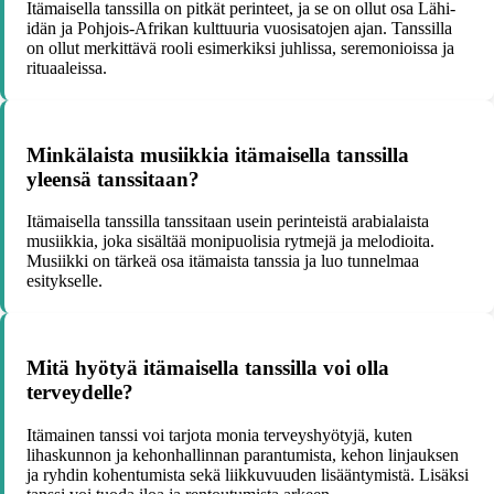
Itämaisella tanssilla on pitkät perinteet, ja se on ollut osa Lähi-
idän ja Pohjois-Afrikan kulttuuria vuosisatojen ajan. Tanssilla
on ollut merkittävä rooli esimerkiksi juhlissa, seremonioissa ja
rituaaleissa.
Minkälaista musiikkia itämaisella tanssilla
yleensä tanssitaan?
Itämaisella tanssilla tanssitaan usein perinteistä arabialaista
musiikkia, joka sisältää monipuolisia rytmejä ja melodioita.
Musiikki on tärkeä osa itämaista tanssia ja luo tunnelmaa
esitykselle.
Mitä hyötyä itämaisella tanssilla voi olla
terveydelle?
Itämainen tanssi voi tarjota monia terveyshyötyjä, kuten
lihaskunnon ja kehonhallinnan parantumista, kehon linjauksen
ja ryhdin kohentumista sekä liikkuvuuden lisääntymistä. Lisäksi