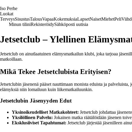
I
so
P
erhe
Luokat
Terveys
Sisustus
Talous
Vapaa
Kokemuksia
Lapset
Naiset
Miehet
Peli
Viihd
Minun tilini
Rekisteröidy
Sähköposti uutisia
Jetsetclub – Ylellinen Elämysma
Jetsetclub on ainutlaatuinen elämysmatkailun klubi, joka tarjoaa jäseni
matkoillaan.
Mikä Tekee Jetsetclubista Erityisen?
Jetsetclubin jäsenenä pääset nauttimaan monista eduista ja palveluista
elämyksiä niin lomailuun kuin liikematkailuunkin.
Jetsetclubin Jäsenyyden Edut
Yksinoikeudelliset Matkakohteet:
Jetsetclub johdattaa jäsenensä
Yksilöllinen Palvelu:
Jokainen matka räätälöidään jäsenen toiv
Eksklusiiviset Tapahtumat:
Jetsetclub järjestää jäsenilleen ain