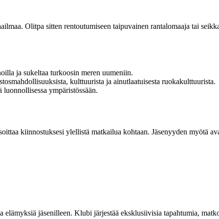
lmaa. Olitpa sitten rentoutumiseen taipuvainen rantalomaaja tai seikkai
noilla ja sukeltaa turkoosin meren uumeniin.
mahdollisuuksista, kulttuurista ja ainutlaatuisesta ruokakulttuurista.
ä luonnollisessa ympäristössään.
 osoittaa kiinnostuksesi ylellistä matkailua kohtaan. Jäsenyyden myötä 
a ja elämyksiä jäsenilleen. Klubi järjestää eksklusiivisia tapahtumia, ma