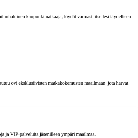
lunhaluinen kaupunkimatkaaja, löydät varmasti itsellesi täydellisen
avautuu ovi eksklusiivisten matkakokemusten maailmaan, jota harvat
tkoja ja VIP-palveluita jäsenilleen ympäri maailmaa.