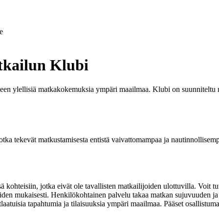
e
tkailun Klubi
lleen ylellisiä matkakokemuksia ympäri maailmaa. Klubi on suunniteltu ni
, jotka tekevät matkustamisesta entistä vaivattomampaa ja nautinnollise
 kohteisiin, jotka eivät ole tavallisten matkailijoiden ulottuvilla. Voit t
eiden mukaisesti. Henkilökohtainen palvelu takaa matkan sujuvuuden 
utlaatuisia tapahtumia ja tilaisuuksia ympäri maailmaa. Pääset osallistum