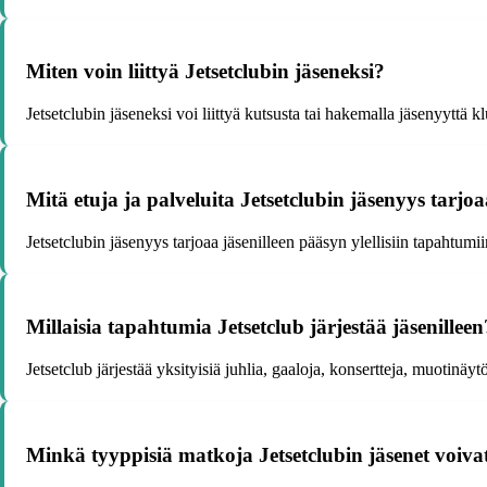
Miten voin liittyä Jetsetclubin jäseneksi?
Jetsetclubin jäseneksi voi liittyä kutsusta tai hakemalla jäsenyyttä kl
Mitä etuja ja palveluita Jetsetclubin jäsenyys tarjo
Jetsetclubin jäsenyys tarjoaa jäsenilleen pääsyn ylellisiin tapahtumi
Millaisia tapahtumia Jetsetclub järjestää jäsenilleen
Jetsetclub järjestää yksityisiä juhlia, gaaloja, konsertteja, muotinäy
Minkä tyyppisiä matkoja Jetsetclubin jäsenet voiva