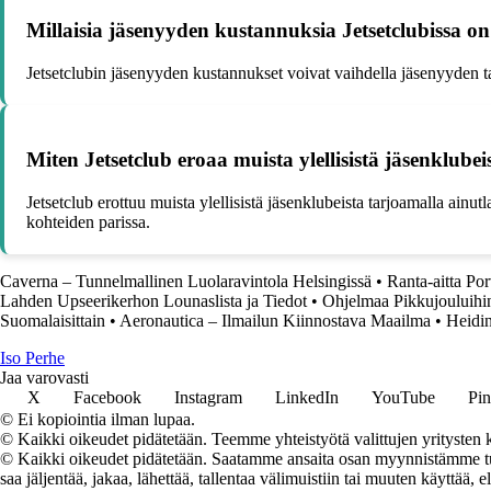
Millaisia jäsenyyden kustannuksia Jetsetclubissa o
Jetsetclubin jäsenyyden kustannukset voivat vaihdella jäsenyyden tas
Miten Jetsetclub eroaa muista ylellisistä jäsenklube
Jetsetclub erottuu muista ylellisistä jäsenklubeista tarjoamalla ainu
kohteiden parissa.
Caverna – Tunnelmallinen Luolaravintola Helsingissä
•
Ranta-aitta Po
Lahden Upseerikerhon Lounaslista ja Tiedot
•
Ohjelmaa Pikkujouluihin
Suomalaisittain
•
Aeronautica – Ilmailun Kiinnostava Maailma
•
Heidin
I
so
P
erhe
Jaa varovasti
X
Facebook
Instagram
LinkedIn
YouTube
Pin
© Ei kopiointia ilman lupaa.
© Kaikki oikeudet pidätetään. Teemme yhteistyötä valittujen yritysten k
© Kaikki oikeudet pidätetään. Saatamme ansaita osan myynnistämme tuot
saa jäljentää, jakaa, lähettää, tallentaa välimuistiin tai muuten käyttää, e