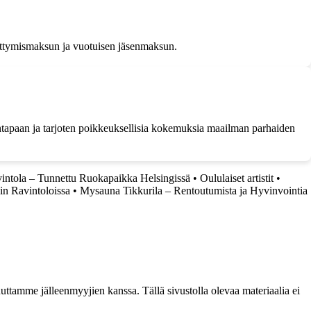
liittymismaksun ja vuotuisen jäsenmaksun.
lämäntapaan ja tarjoten poikkeuksellisia kokemuksia maailman parhaiden
ntola – Tunnettu Ruokapaikka Helsingissä
•
Oululaiset artistit
•
gin Ravintoloissa
•
Mysauna Tikkurila – Rentoutumista ja Hyvinvointia
ttamme jälleenmyyjien kanssa. Tällä sivustolla olevaa materiaalia ei