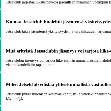
Jetsetclub järjestää luksusmatkoja jäsenilleen maailman upeimpiin koh
Kuinka Jetsetclub huolehtii jäsentensä yksityisyydes
Jetsetclub takaa jäsentensä yksityisyyden ja turvallisuuden tarjoamall
Mitä erityistä Jetsetclubin jäsenyys voi tarjota liik
Jetsetclubin jäsenyys voi tarjota liike-elämän ammattilaisille mahd
yksinoikeudellisiin tapahtumiin.
Miten Jetsetclub edistää yhteiskunnallista vastuull
Jetsetclub pyrkii tukemaan kestävää kehitystä ja yhteiskunnallista v
käytäntöjä.