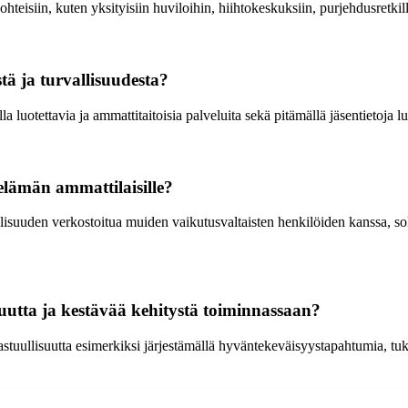
teisiin, kuten yksityisiin huviloihin, hiihtokeskuksiin, purjehdusretkill
tä ja turvallisuudesta?
a luotettavia ja ammattitaitoisia palveluita sekä pitämällä jäsentietoja l
e-elämän ammattilaisille?
ollisuuden verkostoitua muiden vaikutusvaltaisten henkilöiden kanssa, so
isuutta ja kestävää kehitystä toiminnassaan?
astuullisuutta esimerkiksi järjestämällä hyväntekeväisyystapahtumia, tuk