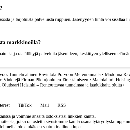
n?
osta ja tarjotuista palveluista riippuen. Jäsenyyden hinta voi sisältää 
ista markkinoilla?
tlaatuisia ja räätälöityjä palveluita jäsenilleen, keskittyen ylelliseen e
rvoo: Tunnelmallinen Ravintola Porvoon Merenrannalla
•
Madonna Ravi
: Vinkkejä Firman Pikkujoulujen Järjestämiseen
•
Mattolaiturit Helsin
 Olutbaari Helsinki – Rentouttavaa tunnelmaa ja laadukkaita oluita
•
terest
TikTok
Mail
RSS
anssa ja voimme ansaita ostoksistasi linkkien kautta.
teista, jotka on ostettu sivustomme kautta osana tytäryrityskumppanuu
llei meillä ole etukäteen saatu kirjallinen lupa.