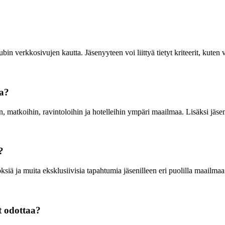
ubin verkkosivujen kautta. Jäsenyyteen voi liittyä tietyt kriteerit, kuten 
aa?
in, matkoihin, ravintoloihin ja hotelleihin ympäri maailmaa. Lisäksi jäse
?
töksiä ja muita eksklusiivisia tapahtumia jäsenilleen eri puolilla maailmaa
t odottaa?