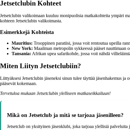
Jetsetclubin Kohteet
Jetsetclubin valikoimaan kuuluu monipuolisia matkakohteita ympäri maai
kohteen Jetsetclubin valikoimasta.
Esimerkkejä Kohteista
Mauritius:
Trooppinen paratiisi, jossa voit rentoutua upeilla ran
New York:
Maailman metropolin sykkeessä pääset nauttimaan ostos
Tansania:
Afrikan upea safarikohde, jossa voit nähdä villieläimi
Miten Liityn Jetsetclubiin?
Liittyäksesi Jetsetclubin jäseneksi sinun tulee täyttää jäsenhakemus ja
pääsevät kokemaan.
Tervetuloa mukaan Jetsetclubin ylelliseen matkaseikkailuun!
Mikä on Jetsetclub ja mitä se tarjoaa jäsenilleen?
Jetsetclub on yksityinen jäsenklubi, joka tarjoaa ylellisiä palveluit