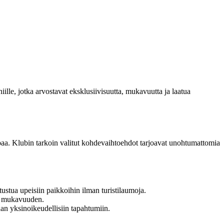
ille, jotka arvostavat eksklusiivisuutta, mukavuutta ja laatua
mpaa. Klubin tarkoin valitut kohdevaihtoehdot tarjoavat unohtumattomia
utustua upeisiin paikkoihin ilman turistilaumoja.
ja mukavuuden.
aan yksinoikeudellisiin tapahtumiin.