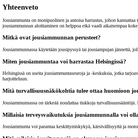
Yhteenveto
Jousiammunta on monipuolinen ja antoisa harrastus, johon kannattaa tu
jousiammunnan aloittaminen on helppoa eikä vaadi aikaisempaa kok
Mitkä ovat jousiammunnan perusteet?
Jousiammunnassa käytetään jousipyssyä tai jousiampujan jännettä, jol
Miten jousiammuntaa voi harrastaa Helsingissä?
Helsingissä on useita jousiammuntaseuroja ja -keskuksia, jotka tarjoava
harjoitteluun.
Mitä turvallisuusnäkökohtia tulee ottaa huomioon 
Jousiammunnassa on tärkeää noudattaa tiukkoja turvallisuussääntöjä. N
Millaisia terveysvaikutuksia jousiammunnalla voi oll
Jousiammunta voi parantaa keskittymiskykyä, kärsivällisyyttä ja motorisi