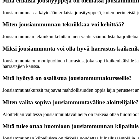
Mitä erilaisia jousityyppejä on olemassa jousiammun
Jousiammunnassa käytetään erilaisia jousityyppejä, kuten perinteisiä j
Miten jousiammunnan tekniikkaa voi kehittää?
Jousiammunnan tekniikan kehittäminen vaatii säännöllistä harjoittelua
Miksi jousiammunta voi olla hyvä harrastus kaikenikä
Jousiammunta on monipuolinen harrastus, joka sopii kaikenikäisille ja 
harrastajien kanssa.
Mitä hyötyä on osallistua jousiammuntakursseille?
Jousiammuntakurssit tarjoavat mahdollisuuden oppia lajin perusteet amm
Miten valita sopiva jousiammuntaväline aloittelijalle?
Aloittelijan valitessa jousiammuntavälineitä on tärkeää ottaa huomioo
Mitä tulee ottaa huomioon jousiammunnan kilpailuis
Jousiammunnan kilpailuissa on tärkeää noudattaa kilpailusääntöjä ja -m