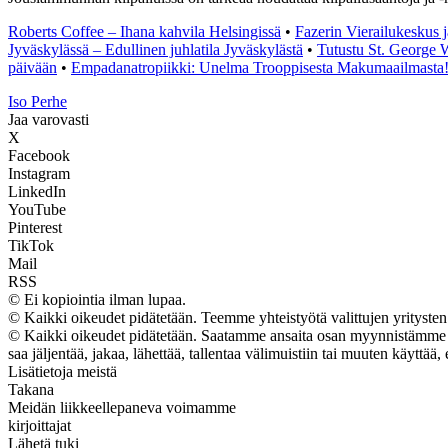
Roberts Coffee – Ihana kahvila Helsingissä
•
Fazerin Vierailukeskus j
Jyväskylässä – Edullinen juhlatila Jyväskylästä
•
Tutustu St. George 
päivään
•
Empadanatropiikki: Unelma Trooppisesta Makumaailmasta
I
so
P
erhe
Jaa varovasti
X
Facebook
Instagram
LinkedIn
YouTube
Pinterest
TikTok
Mail
RSS
© Ei kopiointia ilman lupaa.
© Kaikki oikeudet pidätetään. Teemme yhteistyötä valittujen yritysten 
© Kaikki oikeudet pidätetään. Saatamme ansaita osan myynnistämme tuo
saa jäljentää, jakaa, lähettää, tallentaa välimuistiin tai muuten käyttää, 
Lisätietoja meistä
Takana
Meidän liikkeellepaneva voimamme
kirjoittajat
Lähetä tuki