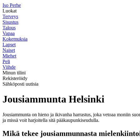
I
so
P
erhe
Luokat
Terveys
Sisustus
Talous
Vapaa
Kokemuksia
Lapset
Naiset
Miehet
Peli
Viihde
Minun tilini
Rekisteröidy
Sähköposti uutisia
Jousiammunta Helsinki
Jousiammunta on hieno ja ikivanha harrastus, joka vetoaa moniin suomal
ja missä voit harjoitella sitä pääkaupunkiseudulla.
Mikä tekee jousiammunnasta mielenkiinto