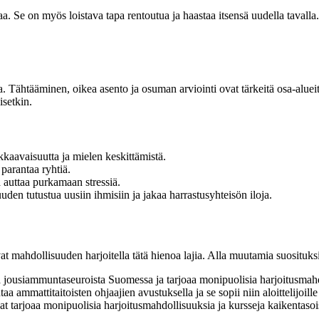
aa. Se on myös loistava tapa rentoutua ja haastaa itsensä uudella taval
Tähtääminen, oikea asento ja osuman arviointi ovat tärkeitä osa-alueita
isetkin.
kaavaisuutta ja mielen keskittämistä.
parantaa ryhtiä.
auttaa purkamaan stressiä.
en tutustua uusiin ihmisiin ja jakaa harrastusyhteisön iloja.
vat mahdollisuuden harjoitella tätä hienoa lajia. Alla muutamia suositu
jousiammuntaseuroista Suomessa ja tarjoaa monipuolisia harjoitusmahdo
 ammattitaitoisten ohjaajien avustuksella ja se sopii niin aloittelijoill
 tarjoaa monipuolisia harjoitusmahdollisuuksia ja kursseja kaikentasois