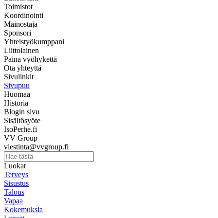
Toimistot
Koordinointi
Mainostaja
Sponsori
Yhteistyökumppani
Liittolainen
Paina vyöhykettä
Ota yhteyttä
Sivulinkit
Sivupuu
Huomaa
Historia
Blogin sivu
Sisältösyöte
IsoPerhe.fi
VV Group
viestinta@vvgroup.fi
Luokat
Terveys
Sisustus
Talous
Vapaa
Kokemuksia