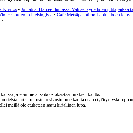
a Kierros
•
Juhlatilat Hämeenlinnassa: Valitse täydellinen juhlapaikka t
Winter Gardeniin Helsingissä
•
Cafe Metsäpaahtimo Lapinlahden kahvil
!
•
kanssa ja voimme ansaita ostoksistasi linkkien kautta.
tteista, jotka on ostettu sivustomme kautta osana tytäryrityskumppanu
ellei meillä ole etukäteen saatu kirjallinen lupa.