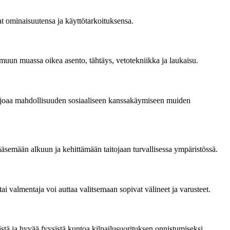
at ominaisuutensa ja käyttötarkoituksensa.
muun muassa oikea asento, tähtäys, vetotekniikka ja laukaisu.
ä tarjoaa mahdollisuuden sosiaaliseen kanssakäymiseen muiden
ääsemään alkuun ja kehittämään taitojaan turvallisessa ympäristössä.
i valmentaja voi auttaa valitsemaan sopivat välineet ja varusteet.
stä ja hyvää fyysistä kuntoa kilpailusuorituksen onnistumiseksi.