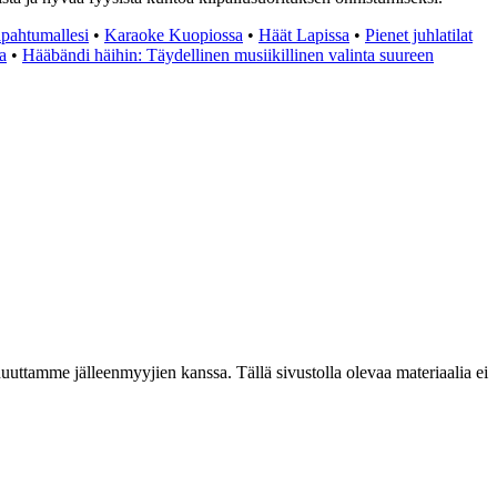
apahtumallesi
•
Karaoke Kuopiossa
•
Häät Lapissa
•
Pienet juhlatilat
a
•
Hääbändi häihin: Täydellinen musiikillinen valinta suureen
uttamme jälleenmyyjien kanssa. Tällä sivustolla olevaa materiaalia ei