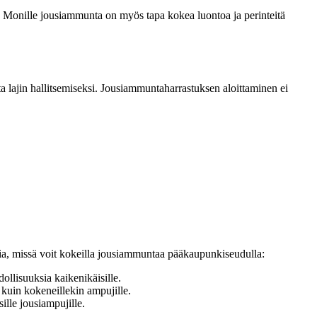
la. Monille jousiammunta on myös tapa kokea luontoa ja perinteitä
 lajin hallitsemiseksi. Jousiammuntaharrastuksen aloittaminen ei
ksia, missä voit kokeilla jousiammuntaa pääkaupunkiseudulla:
llisuuksia kaikenikäisille.
e kuin kokeneillekin ampujille.
ille jousiampujille.