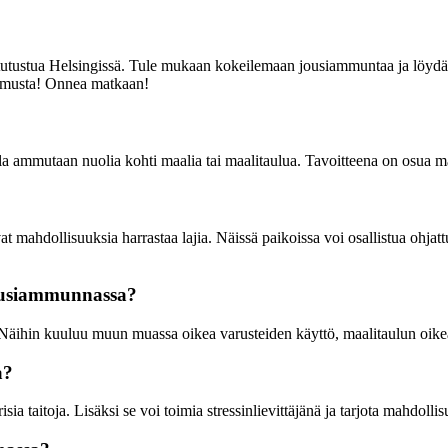
tustua Helsingissä. Tule mukaan kokeilemaan jousiammuntaa ja löydä uusi 
emusta! Onnea matkaan!
la ammutaan nuolia kohti maalia tai maalitaulua. Tavoitteena on osua m
t mahdollisuuksia harrastaa lajia. Näissä paikoissa voi osallistua ohjattu
jousiammunnassa?
äihin kuuluu muun muassa oikea varusteiden käyttö, maalitaulun oikea si
a?
a taitoja. Lisäksi se voi toimia stressinlievittäjänä ja tarjota mahdolli