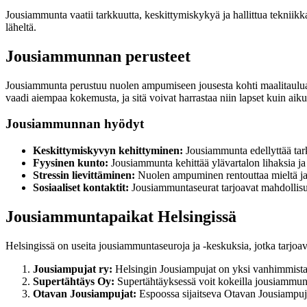
Jousiammunta vaatii tarkkuutta, keskittymiskykyä ja hallittua tekniikk
läheltä.
Jousiammunnan perusteet
Jousiammunta perustuu nuolen ampumiseen jousesta kohti maalitaulua. 
vaadi aiempaa kokemusta, ja sitä voivat harrastaa niin lapset kuin aiku
Jousiammunnan hyödyt
Keskittymiskyvyn kehittyminen:
Jousiammunta edellyttää tark
Fyysinen kunto:
Jousiammunta kehittää ylävartalon lihaksia ja 
Stressin lievittäminen:
Nuolen ampuminen rentouttaa mieltä ja 
Sosiaaliset kontaktit:
Jousiammuntaseurat tarjoavat mahdollisuud
Jousiammuntapaikat Helsingissä
Helsingissä on useita jousiammuntaseuroja ja -keskuksia, jotka tarjoa
Jousiampujat ry:
Helsingin Jousiampujat on yksi vanhimmista 
Supertähtäys Oy:
Supertähtäyksessä voit kokeilla jousiammuntaa
Otavan Jousiampujat:
Espoossa sijaitseva Otavan Jousiampujat