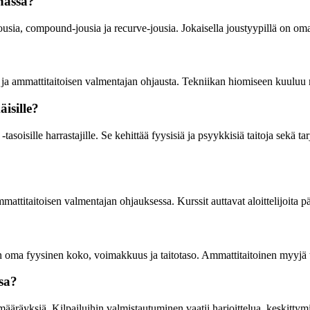
nassa?
ousia, compound-jousia ja recurve-jousia. Jokaisella joustyypillä on om
 ja ammattitaitoisen valmentajan ohjausta. Tekniikan hiomiseen kuuluu 
isille?
-tasoisille harrastajille. Se kehittää fyysisiä ja psyykkisiä taitoja sek
attitaitoisen valmentajan ohjauksessa. Kurssit auttavat aloittelijoita p
n oma fyysinen koko, voimakkuus ja taitotaso. Ammattitaitoinen myyjä ta
sa?
ääräyksiä. Kilpailuihin valmistautuminen vaatii harjoittelua, keskittymi