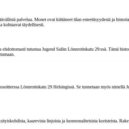
ävällistä palvelua. Monet ovat kiittäneet tilan esteettisyydestä ja hist
 kohtaavat täydellisesti.
aa ehdottomasti tutustua Jugend Saliin Lönnrotinkatu 29:ssä. Tämä historia
htumaan.
ee osoitteessa Lönnrotinkatu 29 Helsingissä. Se tunnetaan myös nimellä J
ksityiskohdista, kaarevista linjoista ja luonnonaiheisista koristeista. Ra