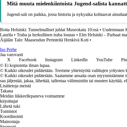
Mitä muuta mielenkiintoista Jugend-salista kannatt
Jugend-sali on paikka, jossa historia ja nykyaika kohtaavat ainutla
Botta Helsinki: Tunnelmalliset juhlat Museokatu 10:ssä
•
Uudenmaan Kar
Laurila
•
Traba ja herkullinen traba lounas
•
Elm Helsinki – Parhaat m
Äijälän Talo: Maaseudun Perinteitä Henkivä Koti
•
I
so
P
erhe
Jaa varovasti
X
Facebook
Instagram
LinkedIn
YouTube
Pin
© Ei kopiointia ilman lupaa.
© Kaikki oikeudet pidätetään. Teemme yhteistyötä valittujen yritysten k
© Kaikki oikeudet pidätetään. Saatamme ansaita osan myynnistämme tuot
saa jäljentää, jakaa, lähettää, tallentaa välimuistiin tai muuten käyttää, e
Lisätietoja meistä
Takana
Meidän liikkeellepaneva voimamme
kirjoittajat
Lähetä tuki
Toimistot
Koordinointi
Mainostaja
Sponsori