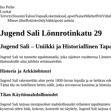
I
so
P
erhe
Luokat
Terveys
Sisustus
Talous
Vapaa
Kokemuksia
Lapset
Naiset
Miehet
Peli
Viihd
Minun tilini
Rekisteröidy
Sähköposti uutisia
Jugend Sali Lönnrotinkatu 29
Jugend Sali – Uniikki ja Historiallinen Ta
Jugend Sali on tunnettu tapahtumatila, joka sijaitsee osoitteessa Lönnr
tilaisuuksille aina juhlista seminaareihin.
Historia ja Arkkitehtuuri
Jugend Sali rakennettiin alun perin 1800-luvun lopulla ja se hehkuu ede
Tämä tila on todellinen helmi niille, jotka arvostavat kaunista ja historia
Tilan Käyttömahdollisuudet
Jugend Sali tarjoaa monipuoliset mahdollisuudet erilaisten tapahtumien jä
kyseessä sitten häät, kokous, konsertti tai näyttely, Jugend Sali tarjoaa