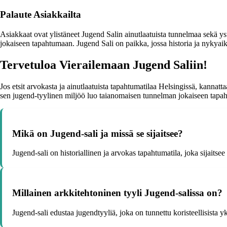
Palaute Asiakkailta
Asiakkaat ovat ylistäneet Jugend Salin ainutlaatuista tunnelmaa sekä yst
jokaiseen tapahtumaan. Jugend Sali on paikka, jossa historia ja nykyaika
Tervetuloa Vierailemaan Jugend Saliin!
Jos etsit arvokasta ja ainutlaatuista tapahtumatilaa Helsingissä, kannatt
sen jugend-tyylinen miljöö luo taianomaisen tunnelman jokaiseen tapa
Mikä on Jugend-sali ja missä se sijaitsee?
Jugend-sali on historiallinen ja arvokas tapahtumatila, joka sijaits
Millainen arkkitehtoninen tyyli Jugend-salissa on?
Jugend-sali edustaa jugendtyyliä, joka on tunnettu koristeellisista y