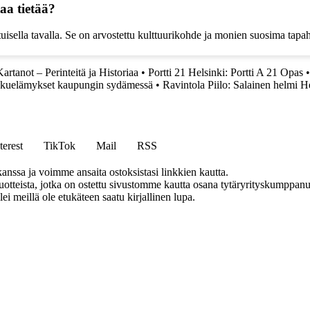
aa tietää?
atuisella tavalla. Se on arvostettu kulttuurikohde ja monien suosima tap
tanot – Perinteitä ja Historiaa
•
Portti 21 Helsinki: Portti A 21 Opas
akuelämykset kaupungin sydämessä
•
Ravintola Piilo: Salainen helmi H
terest
TikTok
Mail
RSS
anssa ja voimme ansaita ostoksistasi linkkien kautta.
teista, jotka on ostettu sivustomme kautta osana tytäryrityskumppanuu
llei meillä ole etukäteen saatu kirjallinen lupa.