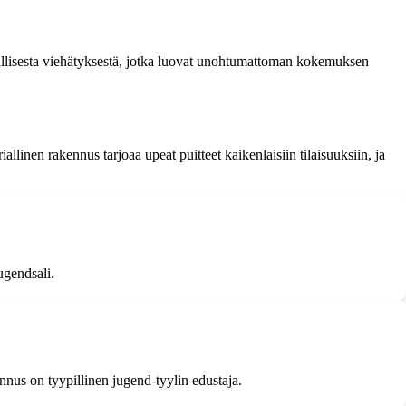
oriallisesta viehätyksestä, jotka luovat unohtumattoman kokemuksen
llinen rakennus tarjoaa upeat puitteet kaikenlaisiin tilaisuuksiin, ja
ugendsali.
kennus on tyypillinen jugend-tyylin edustaja.