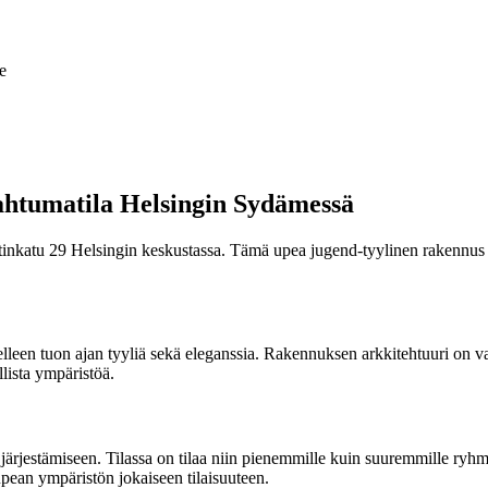
e
pahtumatila Helsingin Sydämessä
otinkatu 29 Helsingin keskustassa. Tämä upea jugend-tyylinen rakennus on
lleen tuon ajan tyyliä sekä eleganssia. Rakennuksen arkkitehtuuri on va
llista ympäristöä.
rjestämiseen. Tilassa on tilaa niin pienemmille kuin suuremmille ryhmille
 upean ympäristön jokaiseen tilaisuuteen.