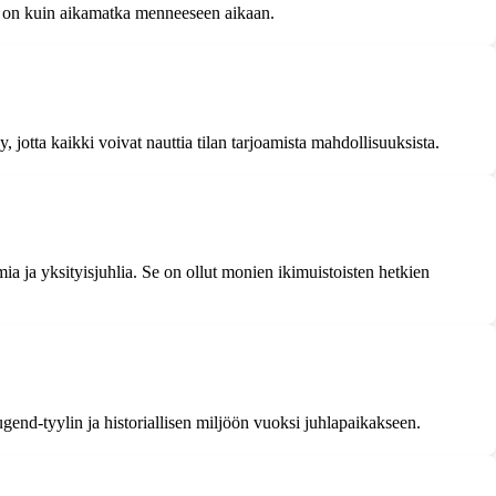
. Se on kuin aikamatka menneeseen aikaan.
, jotta kaikki voivat nauttia tilan tarjoamista mahdollisuuksista.
umia ja yksityisjuhlia. Se on ollut monien ikimuistoisten hetkien
gend-tyylin ja historiallisen miljöön vuoksi juhlapaikakseen.