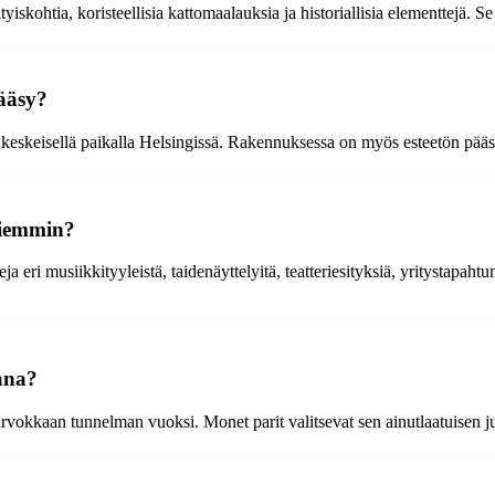
tyiskohtia, koristeellisia kattomaalauksia ja historiallisia elementtejä
pääsy?
see keskeisellä paikalla Helsingissä. Rakennuksessa on myös esteetön pääsy
 aiemmin?
a eri musiikkityyleistä, taidenäyttelyitä, teatteriesityksiä, yritystapaht
kana?
arvokkaan tunnelman vuoksi. Monet parit valitsevat sen ainutlaatuisen ju