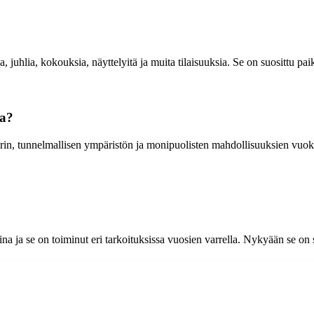
 juhlia, kokouksia, näyttelyitä ja muita tilaisuuksia. Se on suosittu paik
na?
, tunnelmallisen ympäristön ja monipuolisten mahdollisuuksien vuoksi. S
ina ja se on toiminut eri tarkoituksissa vuosien varrella. Nykyään se on