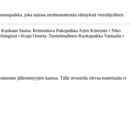
ahtumapaikka, joka tarjoaa unohtumattomia elämyksiä vierailijoilleen.
•
Kankaan Sauna: Rentouttava Pakopaikka Arjen Kiireisiin
•
Niko
elsingissä
•
Krapi Onnela: Tunnelmallinen Ruokapaikka Vantaalla
•
ttamme jälleenmyyjien kanssa. Tällä sivustolla olevaa materiaalia ei