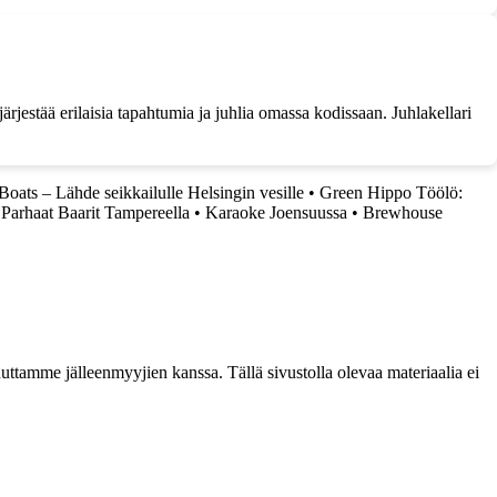
järjestää erilaisia tapahtumia ja juhlia omassa kodissaan. Juhlakellari
Boats – Lähde seikkailulle Helsingin vesille
•
Green Hippo Töölö:
Parhaat Baarit Tampereella
•
Karaoke Joensuussa
•
Brewhouse
ttamme jälleenmyyjien kanssa. Tällä sivustolla olevaa materiaalia ei