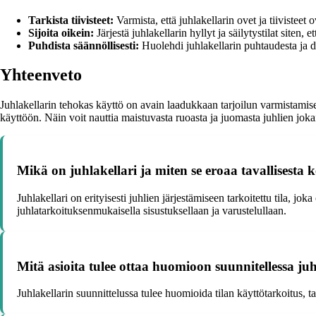
Tarkista tiivisteet:
Varmista, että juhlakellarin ovet ja tiivisteet o
Sijoita oikein:
Järjestä juhlakellarin hyllyt ja säilytystilat siten, 
Puhdista säännöllisesti:
Huolehdi juhlakellarin puhtaudesta ja des
Yhteenveto
Juhlakellarin tehokas käyttö on avain laadukkaan tarjoilun varmistamise
käyttöön. Näin voit nauttia maistuvasta ruoasta ja juomasta juhlien jok
Mikä on juhlakellari ja miten se eroaa tavallisesta 
Juhlakellari on erityisesti juhlien järjestämiseen tarkoitettu tila, jok
juhlatarkoituksenmukaisella sisustuksellaan ja varustelullaan.
Mitä asioita tulee ottaa huomioon suunnitellessa ju
Juhlakellarin suunnittelussa tulee huomioida tilan käyttötarkoitus, ta