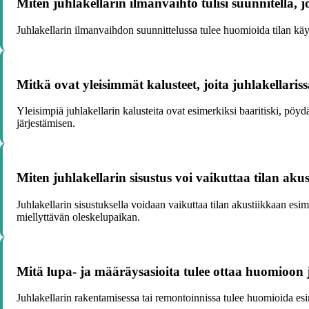
Miten juhlakellarin ilmanvaihto tulisi suunnitella, jo
Juhlakellarin ilmanvaihdon suunnittelussa tulee huomioida tilan käyt
Mitkä ovat yleisimmät kalusteet, joita juhlakellaris
Yleisimpiä juhlakellarin kalusteita ovat esimerkiksi baaritiski, pöydä
järjestämisen.
Miten juhlakellarin sisustus voi vaikuttaa tilan aku
Juhlakellarin sisustuksella voidaan vaikuttaa tilan akustiikkaan esime
miellyttävän oleskelupaikan.
Mitä lupa- ja määräysasioita tulee ottaa huomioon 
Juhlakellarin rakentamisessa tai remontoinnissa tulee huomioida es