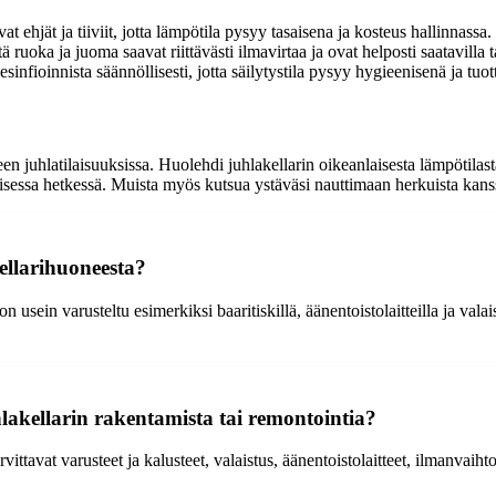
vat ehjät ja tiiviit, jotta lämpötila pysyy tasaisena ja kosteus hallinnassa.
että ruoka ja juoma saavat riittävästi ilmavirtaa ja ovat helposti saatavilla 
infioinnista säännöllisesti, jotta säilytystila pysyy hygieenisenä ja tuo
en juhlatilaisuuksissa. Huolehdi juhlakellarin oikeanlaisesta lämpötila
aisessa hetkessä. Muista myös kutsua ystäväsi nauttimaan herkuista kans
kellarihuoneesta?
a on usein varusteltu esimerkiksi baaritiskillä, äänentoistolaitteilla ja val
hlakellarin rakentamista tai remontointia?
rvittavat varusteet ja kalusteet, valaistus, äänentoistolaitteet, ilmanvaih