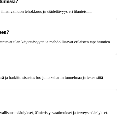
ahtumissa?
 ilmanvaihdon tehokkuus ja säädettävyys eri tilanteisiin.
teen?
arantavat tilan käytettävyyttä ja mahdollistavat erilaisten tapahtumien
ä ja harkittu sisustus luo juhlakellariin tunnelmaa ja tekee siitä
vallisuusmääräykset, äänieristysvaatimukset ja terveysmääräykset.