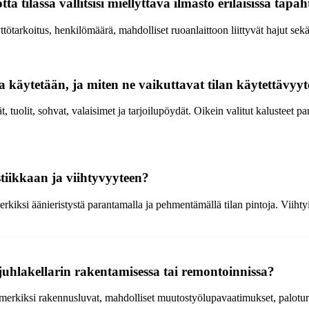
tta tilassa vallitsisi miellyttävä ilmasto erilaisissa tap
tötarkoitus, henkilömäärä, mahdolliset ruoanlaittoon liittyvät hajut sekä
sa käytetään, ja miten ne vaikuttavat tilan käytettävyy
t, tuolit, sohvat, valaisimet ja tarjoilupöydät. Oikein valitut kalusteet p
stiikkaan ja viihtyvyyteen?
rkiksi äänieristystä parantamalla ja pehmentämällä tilan pintoja. Viihtyis
juhlakellarin rakentamisessa tai remontoinnissa?
imerkiksi rakennusluvat, mahdolliset muutostyölupavaatimukset, palotur