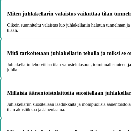
Miten juhlakellarin valaistus vaikuttaa tilan tun
Oikein suunniteltu valaistus luo juhlakellariin halutun tunnelman ja
tilaan.
Mitä tarkoitetaan juhlakellarin teholla ja miksi se o
Juhlakellarin teho viittaa tilan varustelutasoon, toiminnallisuuteen 
juhlia.
Millaisia äänentoistolaitteita suositellaan juhlakell
Juhlakellariin suositellaan laadukkaita ja monipuolisia äänentoistolai
tilan akustiikkaa ja äänenlaatua.