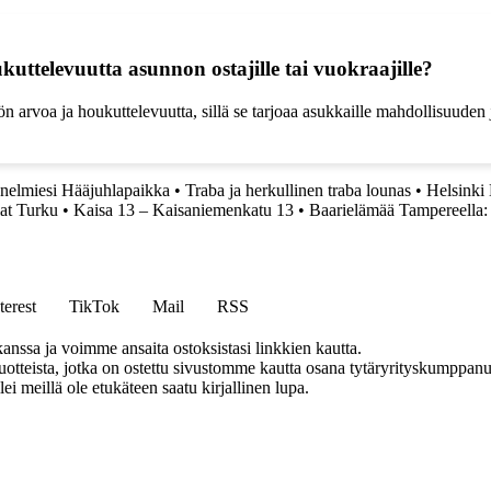
ukuttelevuutta asunnon ostajille tai vuokraajille?
stön arvoa ja houkuttelevuutta, sillä se tarjoaa asukkaille mahdollisuuden 
.
nelmiesi Hääjuhlapaikka
•
Traba ja herkullinen traba lounas
•
Helsinki 
lat Turku
•
Kaisa 13 – Kaisaniemenkatu 13
•
Baarielämää Tampereella: 
terest
TikTok
Mail
RSS
anssa ja voimme ansaita ostoksistasi linkkien kautta.
teista, jotka on ostettu sivustomme kautta osana tytäryrityskumppanuu
llei meillä ole etukäteen saatu kirjallinen lupa.