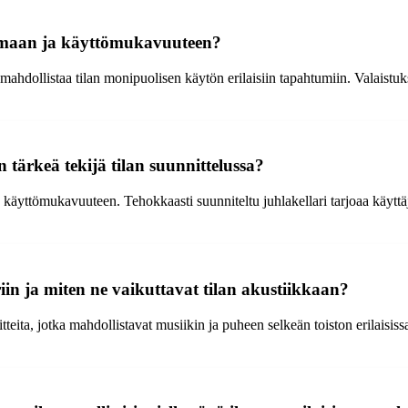
nelmaan ja käyttömukavuuteen?
 mahdollistaa tilan monipuolisen käytön erilaisiin tapahtumiin. Valaistuk
n tärkeä tekijä tilan suunnittelussa?
ja käyttömukavuuteen. Tehokkaasti suunniteltu juhlakellari tarjoaa käyttä
ariin ja miten ne vaikuttavat tilan akustiikkaan?
tteita, jotka mahdollistavat musiikin ja puheen selkeän toiston erilaisissa