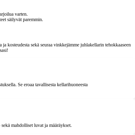
tarjoilua varten.
tteet säilyvät paremmin.
sta ja kosteudesta sekä seuraa vinkkejämme juhlakellarin tehokkaaseen
sasi!
aistuksella. Se eroaa tavallisesta kellarihuoneesta
to sekä mahdolliset luvat ja määräykset.