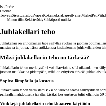
I
so
P
erhe
Luokat
Terveys
Sisustus
Talous
Vapaa
Kokemuksia
Lapset
Naiset
Miehet
Peli
Viihd
Minun tilini
Rekisteröidy
Sähköposti uutisia
Juhlakellari teho
Juhlakellari on erinomainen tapa säilyttää ruokaa ja juomaa optimaalisissa
maistuvaa tarjoilua. Tässä artikkelissa käsittelemme juhlakellareiden t
Miksi juhlakellarin teho on tärkeää?
Juhlakellarin tehon merkitystä ei voi aliarvioida, sillä oikeanlainen säi
juoman maukkaana pidempään, mikä on erityisen tärkeää juhlatilaisuuksis
Sopiva lämpötila ja kosteus
Juhlakellarin tehon varmistamiseksi on tärkeää säätää säilytystilaan sopi
parhaalla mahdollisella tavalla. Lisäksi kosteustason tulisi olla noin 5
Vinkkejä juhlakellarin tehokkaaseen käyttöön