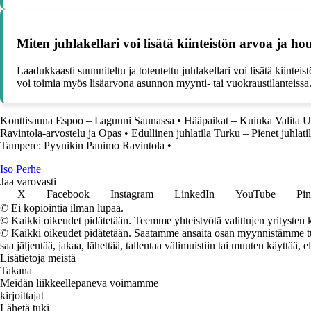
Miten juhlakellari voi lisätä kiinteistön arvoa ja ho
Laadukkaasti suunniteltu ja toteutettu juhlakellari voi lisätä kiintei
voi toimia myös lisäarvona asunnon myynti- tai vuokraustilanteissa
Konttisauna Espoo – Laguuni Saunassa
•
Hääpaikat – Kuinka Valita U
Ravintola-arvostelu ja Opas
•
Edullinen juhlatila Turku – Pienet juhlati
Tampere: Pyynikin Panimo Ravintola
•
I
so
P
erhe
Jaa varovasti
X
Facebook
Instagram
LinkedIn
YouTube
Pin
© Ei kopiointia ilman lupaa.
© Kaikki oikeudet pidätetään. Teemme yhteistyötä valittujen yritysten k
© Kaikki oikeudet pidätetään. Saatamme ansaita osan myynnistämme tuot
saa jäljentää, jakaa, lähettää, tallentaa välimuistiin tai muuten käyttää, e
Lisätietoja meistä
Takana
Meidän liikkeellepaneva voimamme
kirjoittajat
Lähetä tuki