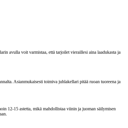
n avulla voit varmistaa, että tarjoilet vieraillesi aina laadukasta ja
annalta. Asianmukaisesti toimiva juhlakellari pitää ruoan tuoreena ja
n noin 12-15 astetta, mikä mahdollistaa viinin ja juoman säilymisen
aan.