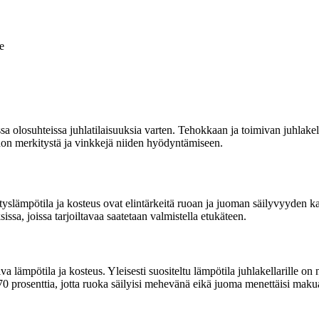
e
 olosuhteissa juhlatilaisuuksia varten. Tehokkaan ja toimivan juhlakellari
ehon merkitystä ja vinkkejä niiden hyödyntämiseen.
lytyslämpötila ja kosteus ovat elintärkeitä ruoan ja juoman säilyvyyden k
sa, joissa tarjoiltavaa saatetaan valmistella etukäteen.
va lämpötila ja kosteus. Yleisesti suositeltu lämpötila juhlakellarille o
0-70 prosenttia, jotta ruoka säilyisi mehevänä eikä juoma menettäisi maku