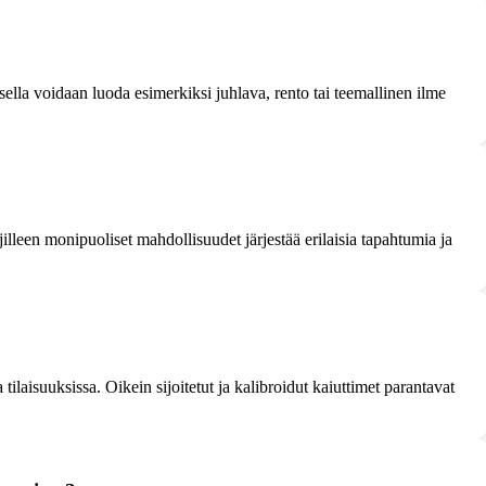
sella voidaan luoda esimerkiksi juhlava, rento tai teemallinen ilme
jilleen monipuoliset mahdollisuudet järjestää erilaisia tapahtumia ja
 tilaisuuksissa. Oikein sijoitetut ja kalibroidut kaiuttimet parantavat