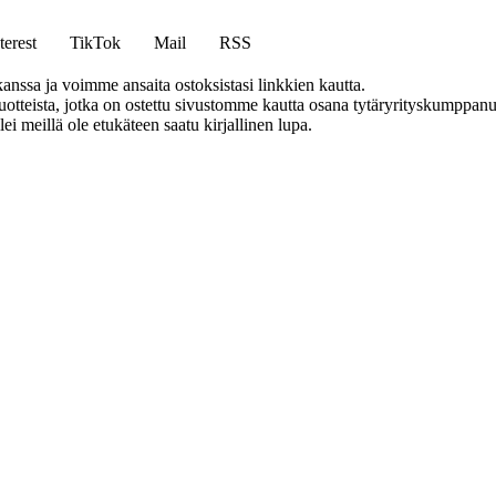
terest
TikTok
Mail
RSS
anssa ja voimme ansaita ostoksistasi linkkien kautta.
teista, jotka on ostettu sivustomme kautta osana tytäryrityskumppanuu
llei meillä ole etukäteen saatu kirjallinen lupa.