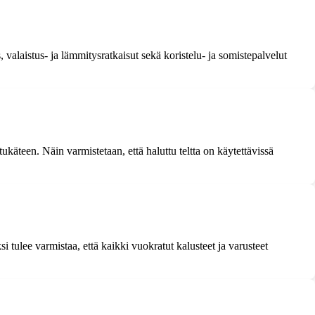
 valaistus- ja lämmitysratkaisut sekä koristelu- ja somistepalvelut
käteen. Näin varmistetaan, että haluttu teltta on käytettävissä
 tulee varmistaa, että kaikki vuokratut kalusteet ja varusteet