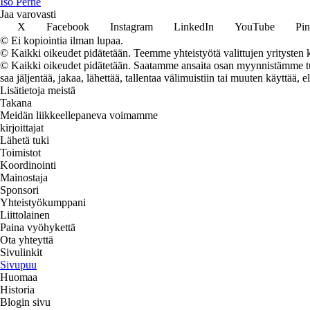
I
so
P
erhe
Jaa varovasti
X
Facebook
Instagram
LinkedIn
YouTube
Pin
© Ei kopiointia ilman lupaa.
© Kaikki oikeudet pidätetään. Teemme yhteistyötä valittujen yritysten k
© Kaikki oikeudet pidätetään. Saatamme ansaita osan myynnistämme tuot
saa jäljentää, jakaa, lähettää, tallentaa välimuistiin tai muuten käyttää, e
Lisätietoja meistä
Takana
Meidän liikkeellepaneva voimamme
kirjoittajat
Lähetä tuki
Toimistot
Koordinointi
Mainostaja
Sponsori
Yhteistyökumppani
Liittolainen
Paina vyöhykettä
Ota yhteyttä
Sivulinkit
Sivupuu
Huomaa
Historia
Blogin sivu