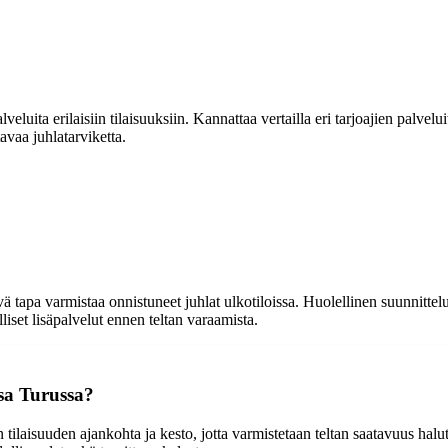
veluita erilaisiin tilaisuuksiin. Kannattaa vertailla eri tarjoajien palvel
avaa juhlatarviketta.
tapa varmistaa onnistuneet juhlat ulkotiloissa. Huolellinen suunnittelu j
iset lisäpalvelut ennen teltan varaamista.
sa Turussa?
ilaisuuden ajankohta ja kesto, jotta varmistetaan teltan saatavuus halut