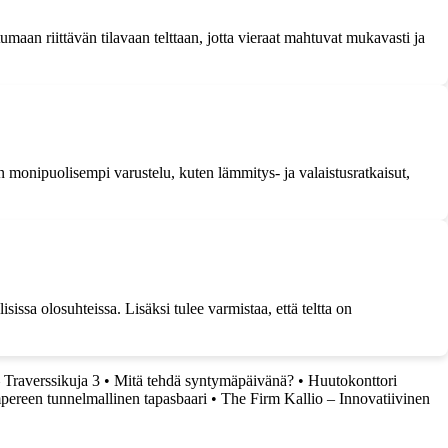
tumaan riittävän tilavaan telttaan, jotta vieraat mahtuvat mukavasti ja
a on monipuolisempi varustelu, kuten lämmitys- ja valaistusratkaisut,
sissa olosuhteissa. Lisäksi tulee varmistaa, että teltta on
 Traverssikuja 3
•
Mitä tehdä syntymäpäivänä?
•
Huutokonttori
pereen tunnelmallinen tapasbaari
•
The Firm Kallio – Innovatiivinen