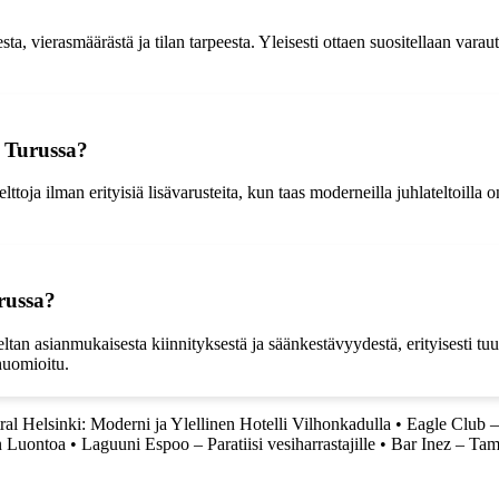
ta, vierasmäärästä ja tilan tarpeesta. Yleisesti ottaen suositellaan varau
a Turussa?
telttoja ilman erityisiä lisävarusteita, kun taas moderneilla juhlateltoill
russa?
tan asianmukaisesta kiinnityksestä ja säänkestävyydestä, erityisesti tuuli
huomioitu.
al Helsinki: Moderni ja Ylellinen Hotelli Vilhonkadulla
•
Eagle Club –
n Luontoa
•
Laguuni Espoo – Paratiisi vesiharrastajille
•
Bar Inez – Tam