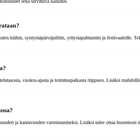
llisuudet sekä tarvittava kalustus.
krataan?
uten häihin, syntymäpäiväjuhliin, yritystapahtumiin ja festivaaleille. Teltt
sa?
elutasosta, vuokra-ajasta ja toimituspaikasta riippuen. Lisäksi mahdollis
ussa?
aisuuden ja kantavuuden varmistamiseksi. Lisäksi tulee ottaa huomioon ma