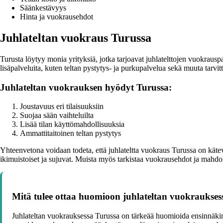
Säänkestävyys
Hinta ja vuokrausehdot
Juhlateltan vuokraus Turussa
Turusta löytyy monia yrityksiä, jotka tarjoavat juhlatelttojen vuokrauspal
lisäpalveluita, kuten teltan pystytys- ja purkupalvelua sekä muuta tarvitt
Juhlateltan vuokrauksen hyödyt Turussa:
Joustavuus eri tilaisuuksiin
Suojaa sään vaihteluilta
Lisää tilan käyttömahdollisuuksia
Ammattitaitoinen teltan pystytys
Yhteenvetona voidaan todeta, että juhlateltta vuokraus Turussa on kätevä 
ikimuistoiset ja sujuvat. Muista myös tarkistaa vuokrausehdot ja mahdoll
Mitä tulee ottaa huomioon juhlateltan vuokraukses
Juhlateltan vuokrauksessa Turussa on tärkeää huomioida ensinnäkin t