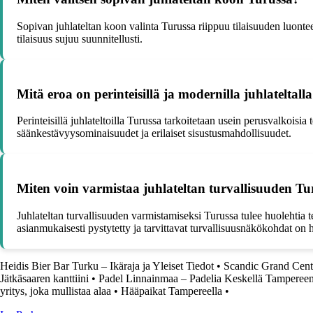
Sopivan juhlateltan koon valinta Turussa riippuu tilaisuuden luontees
tilaisuus sujuu suunnitellusti.
Mitä eroa on perinteisillä ja modernilla juhlateltall
Perinteisillä juhlateltoilla Turussa tarkoitetaan usein perusvalkoisia 
säänkestävyysominaisuudet ja erilaiset sisustusmahdollisuudet.
Miten voin varmistaa juhlateltan turvallisuuden Tu
Juhlateltan turvallisuuden varmistamiseksi Turussa tulee huolehtia tel
asianmukaisesti pystytetty ja tarvittavat turvallisuusnäkökohdat on 
Heidis Bier Bar Turku – Ikäraja ja Yleiset Tiedot
•
Scandic Grand Centr
Jätkäsaaren kanttiini
•
Padel Linnainmaa – Padelia Keskellä Tamperee
yritys, joka mullistaa alaa
•
Hääpaikat Tampereella
•