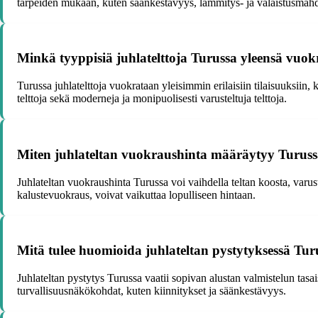
tarpeiden mukaan, kuten säänkestävyys, lämmitys- ja valaistusmahdo
Minkä tyyppisiä juhlatelttoja Turussa yleensä vuo
Turussa juhlatelttoja vuokrataan yleisimmin erilaisiin tilaisuuksiin, k
telttoja sekä moderneja ja monipuolisesti varusteltuja telttoja.
Miten juhlateltan vuokraushinta määräytyy Turus
Juhlateltan vuokraushinta Turussa voi vaihdella teltan koosta, varust
kalustevuokraus, voivat vaikuttaa lopulliseen hintaan.
Mitä tulee huomioida juhlateltan pystytyksessä Tur
Juhlateltan pystytys Turussa vaatii sopivan alustan valmistelun tas
turvallisuusnäkökohdat, kuten kiinnitykset ja säänkestävyys.