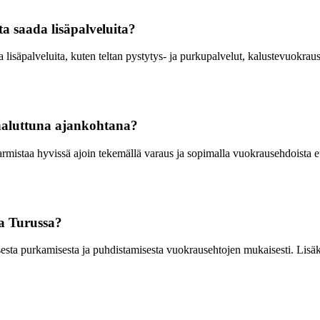
a saada lisäpalveluita?
lisäpalveluita, kuten teltan pystytys- ja purkupalvelut, kalustevuokraus,
haluttuna ajankohtana?
mistaa hyvissä ajoin tekemällä varaus ja sopimalla vuokrausehdoista etu
sa Turussa?
esta purkamisesta ja puhdistamisesta vuokrausehtojen mukaisesti. Lisäksi