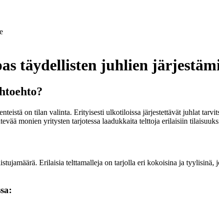
e
s täydellisten juhlien järjestäm
ihtoehto?
teistä on tilan valinta. Erityisesti ulkotiloissa järjestettävät juhlat tarvi
vää monien yritysten tarjotessa laadukkaita telttoja erilaisiin tilaisuuks
stujamäärä. Erilaisia telttamalleja on tarjolla eri kokoisina ja tyylisinä
sa: