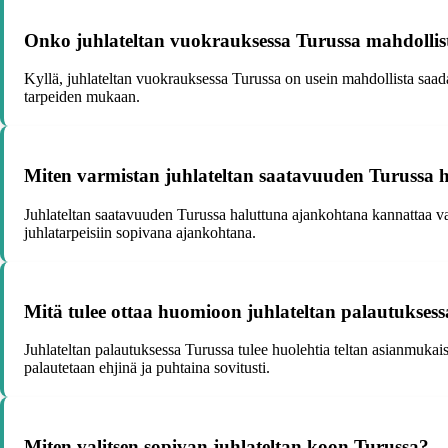
Onko juhlateltan vuokrauksessa Turussa mahdollist
Kyllä, juhlateltan vuokrauksessa Turussa on usein mahdollista saada 
tarpeiden mukaan.
Miten varmistan juhlateltan saatavuuden Turussa 
Juhlateltan saatavuuden Turussa haluttuna ajankohtana kannattaa var
juhlatarpeisiin sopivana ajankohtana.
Mitä tulee ottaa huomioon juhlateltan palautukses
Juhlateltan palautuksessa Turussa tulee huolehtia teltan asianmukais
palautetaan ehjinä ja puhtaina sovitusti.
Miten valitsen sopivan juhlateltan koon Turussa?