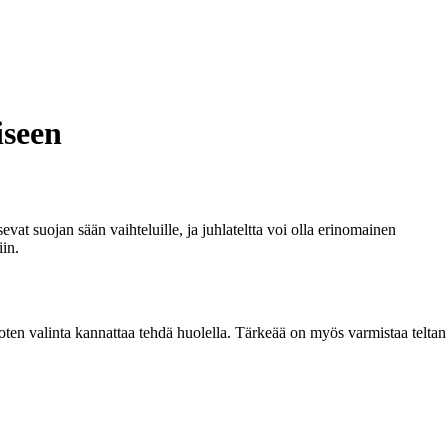
iseen
tsevat suojan sään vaihteluille, ja juhlateltta voi olla erinomainen
iin.
, joten valinta kannattaa tehdä huolella. Tärkeää on myös varmistaa teltan