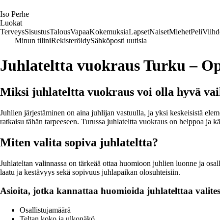
I
so
P
erhe
Luokat
Terveys
Sisustus
Talous
Vapaa
Kokemuksia
Lapset
Naiset
Miehet
Peli
Viihd
Minun tilini
Rekisteröidy
Sähköposti uutisia
Juhlateltta vuokraus Turku – Opa
Miksi juhlateltta vuokraus voi olla hyvä va
Juhlien järjestäminen on aina juhlijan vastuulla, ja yksi keskeisistä elemen
ratkaisu tähän tarpeeseen. Turussa juhlateltta vuokraus on helppoa ja käte
Miten valita sopiva juhlateltta?
Juhlateltan valinnassa on tärkeää ottaa huomioon juhlien luonne ja osalli
laatu ja kestävyys sekä sopivuus juhlapaikan olosuhteisiin.
Asioita, jotka kannattaa huomioida juhlatelttaa valites
Osallistujamäärä
Teltan koko ja ulkonäkö