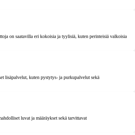
oja on saatavilla eri kokoisia ja tyylisiä, kuten perinteisiä valkoisia
et lisäpalvelut, kuten pystytys- ja purkupalvelut sekä
hdolliset luvat ja määräykset sekä tarvittavat