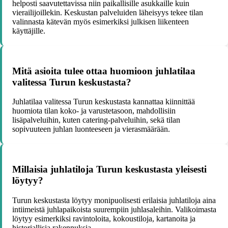
helposti saavutettavissa niin paikallisille asukkaille kuin
vierailijoillekin. Keskustan palveluiden läheisyys tekee tilan
valinnasta kätevän myös esimerkiksi julkisen liikenteen
käyttäjille.
Mitä asioita tulee ottaa huomioon juhlatilaa
valitessa Turun keskustasta?
Juhlatilaa valitessa Turun keskustasta kannattaa kiinnittää
huomiota tilan koko- ja varustetasoon, mahdollisiin
lisäpalveluihin, kuten catering-palveluihin, sekä tilan
sopivuuteen juhlan luonteeseen ja vierasmäärään.
Millaisia juhlatiloja Turun keskustasta yleisesti
löytyy?
Turun keskustasta löytyy monipuolisesti erilaisia juhlatiloja aina
intiimeistä juhlapaikoista suurempiin juhlasaleihin. Valikoimasta
löytyy esimerkiksi ravintoloita, kokoustiloja, kartanoita ja
historiallisia rakennuksia.