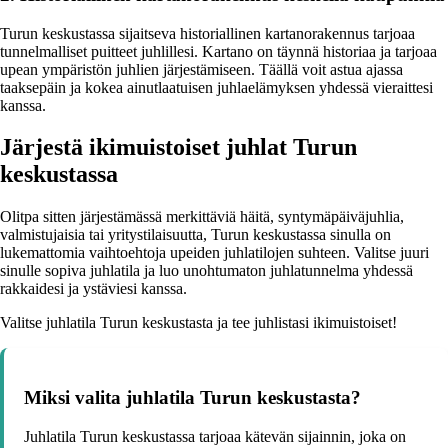
Turun keskustassa sijaitseva historiallinen kartanorakennus tarjoaa
tunnelmalliset puitteet juhlillesi. Kartano on täynnä historiaa ja tarjoaa
upean ympäristön juhlien järjestämiseen. Täällä voit astua ajassa
taaksepäin ja kokea ainutlaatuisen juhlaelämyksen yhdessä vieraittesi
kanssa.
Järjestä ikimuistoiset juhlat Turun
keskustassa
Olitpa sitten järjestämässä merkittäviä häitä, syntymäpäiväjuhlia,
valmistujaisia tai yritystilaisuutta, Turun keskustassa sinulla on
lukemattomia vaihtoehtoja upeiden juhlatilojen suhteen. Valitse juuri
sinulle sopiva juhlatila ja luo unohtumaton juhlatunnelma yhdessä
rakkaidesi ja ystäviesi kanssa.
Valitse juhlatila Turun keskustasta ja tee juhlistasi ikimuistoiset!
Miksi valita juhlatila Turun keskustasta?
Juhlatila Turun keskustassa tarjoaa kätevän sijainnin, joka on