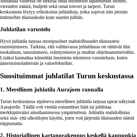
Juhlatilaa valitessa on tärkeää ottaa huomioon tapahtuman luonne,
vieraiden määrä, budjetti sekä omat toiveet ja tarpeet. Turun
keskustasta löytyy erikokoisia juhlatiloja, jotka sopivat niin pieniin
intiimeihin tilaisuuksiin kuin suuriin juhliin.
Juhlatilan varustelu
Hyvä juhlatila tarjoaa monipuoliset mahdollisuudet tilaisuutesi
onnistumiseen. Tarkista, että valittavassa juhlatilassa on riittävät tilat
ruokailuun, tanssimiseen, esiintymiseen ja muihin ohjelmanumeroihin.
Lisäksi kannattaa kiinnittää huomiota tekniseen varusteluun, kuten
äänentoistolaitteisiin ja valoefekteihin.
Suosituimmat juhlatilat Turun keskustassa
1. Merellinen juhlatila Aurajoen rannalla
Turun keskustassa sijaitseva merellinen juhlatila tarjoaa upeat näkymät
Aurajoelle. Täällä voit viettää romanttiset häät tai juhlistaa
merkkipäivääsi ainutlaatuisessa ympäristössä. Juhlatila mahdollistaa
sekä sisä- että ulkotilojen käytön, joten voit järjestää tilaisuuden säästä
riippumatta.
2. Historiallinen kartanorakennus keskellä kaupunkia