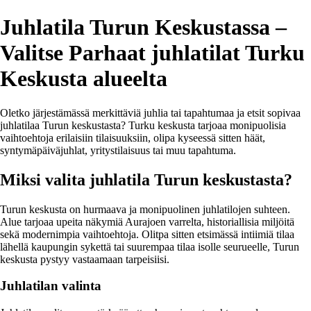
Juhlatila Turun Keskustassa –
Valitse Parhaat juhlatilat Turku
Keskusta alueelta
Oletko järjestämässä merkittäviä juhlia tai tapahtumaa ja etsit sopivaa
juhlatilaa Turun keskustasta? Turku keskusta tarjoaa monipuolisia
vaihtoehtoja erilaisiin tilaisuuksiin, olipa kyseessä sitten häät,
syntymäpäiväjuhlat, yritystilaisuus tai muu tapahtuma.
Miksi valita juhlatila Turun keskustasta?
Turun keskusta on hurmaava ja monipuolinen juhlatilojen suhteen.
Alue tarjoaa upeita näkymiä Aurajoen varrelta, historiallisia miljöitä
sekä modernimpia vaihtoehtoja. Olitpa sitten etsimässä intiimiä tilaa
lähellä kaupungin sykettä tai suurempaa tilaa isolle seurueelle, Turun
keskusta pystyy vastaamaan tarpeisiisi.
Juhlatilan valinta