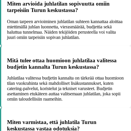
Miten arvioida juhlatilan sopivuutta omiin
tarpeisiin Turun keskustassa?
Oman tarpeen arvioiminen juhlatilan suhteen kannattaa aloittaa
miettimällä juhlan luonnetta, vierasmäärää, budjettia sekä
haluttua tunnelmaa. Näiden tekijöiden perusteella voi valita
juuri omiin tarpeisiin sopivan juhlatilan.
Mitä tulee ottaa huomioon juhlatilaa valitessa
budjetin kannalta Turun keskustassa?
Juhlatilaa valitessa budjetin kannalta on tärkeää ottaa huomioon
tilan vuokrahinta sekä mahdolliset lisäkustannukset, kuten
catering-palvelut, koristelut ja tekniset varusteet. Budjetin
asettaminen etukäteen auttaa valitsemaan juhlatilan, joka sopii
omiin taloudellisiin raameihin.
Miten varmistaa, että juhlatila Turun
keskustassa vastaa odotuksia?