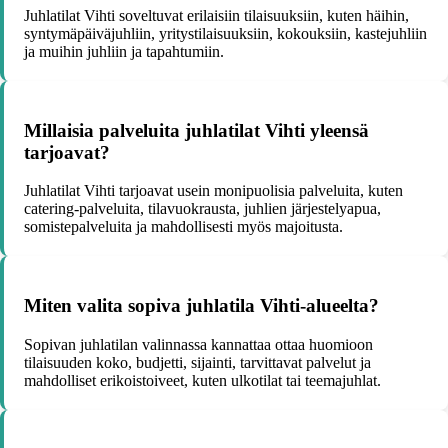
Juhlatilat Vihti soveltuvat erilaisiin tilaisuuksiin, kuten häihin,
syntymäpäiväjuhliin, yritystilaisuuksiin, kokouksiin, kastejuhliin
ja muihin juhliin ja tapahtumiin.
Millaisia palveluita juhlatilat Vihti yleensä
tarjoavat?
Juhlatilat Vihti tarjoavat usein monipuolisia palveluita, kuten
catering-palveluita, tilavuokrausta, juhlien järjestelyapua,
somistepalveluita ja mahdollisesti myös majoitusta.
Miten valita sopiva juhlatila Vihti-alueelta?
Sopivan juhlatilan valinnassa kannattaa ottaa huomioon
tilaisuuden koko, budjetti, sijainti, tarvittavat palvelut ja
mahdolliset erikoistoiveet, kuten ulkotilat tai teemajuhlat.