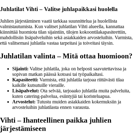
Juhlatilat Vihti – Valitse juhlapaikkasi huolella
Juhlien järjestäminen vaatii tarkkaa suunnittelua ja huolellista
valmistautumista. Kun valitset juhlatilan Vihti alueella, kannattaa
kiinnittää huomiota tilan sijaintiin, tilojen kokoontilakapasiteettiin,
mahdollisiin lisäpalveluihin sekä asiakkaiden arvosteluihin. Varmista,
että valitsemasi juhlatila vastaa tarpeitasi ja toiveitasi täysin.
Juhlatilan valinta – Mitä ottaa huomioon?
Sijainti:
Valitse juhlatila, joka on helposti saavutettavissa ja
sopivan matkan päässä kotoasi tai työpaikaltasi.
Kapasiteetti:
Varmista, että juhlatila tarjoaa riittävästi tilaa
kaikille kutsutuille vieraille.
Lisäpalvelut:
Ota selvää, tarjoaako juhlatila muita palveluita,
kuten catering-palvelua, esiintyjiä tai koristeluapua.
Arvostelut:
Tutustu muiden asiakkaiden kokemuksiin ja
arvosteluihin juhlatilasta ennen varausta.
Vihti – Ihanteellinen paikka juhlien
järjestämiseen