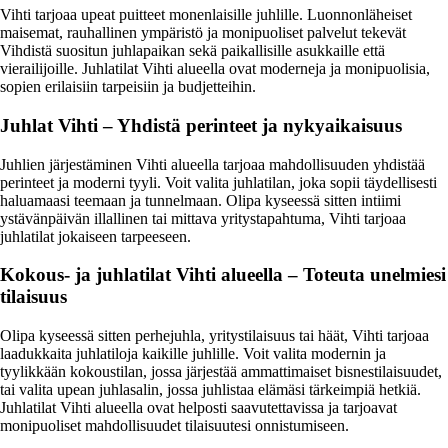
Vihti tarjoaa upeat puitteet monenlaisille juhlille. Luonnonläheiset
maisemat, rauhallinen ympäristö ja monipuoliset palvelut tekevät
Vihdistä suositun juhlapaikan sekä paikallisille asukkaille että
vierailijoille. Juhlatilat Vihti alueella ovat moderneja ja monipuolisia,
sopien erilaisiin tarpeisiin ja budjetteihin.
Juhlat Vihti – Yhdistä perinteet ja nykyaikaisuus
Juhlien järjestäminen Vihti alueella tarjoaa mahdollisuuden yhdistää
perinteet ja moderni tyyli. Voit valita juhlatilan, joka sopii täydellisesti
haluamaasi teemaan ja tunnelmaan. Olipa kyseessä sitten intiimi
ystävänpäivän illallinen tai mittava yritystapahtuma, Vihti tarjoaa
juhlatilat jokaiseen tarpeeseen.
Kokous- ja juhlatilat Vihti alueella – Toteuta unelmiesi
tilaisuus
Olipa kyseessä sitten perhejuhla, yritystilaisuus tai häät, Vihti tarjoaa
laadukkaita juhlatiloja kaikille juhlille. Voit valita modernin ja
tyylikkään kokoustilan, jossa järjestää ammattimaiset bisnestilaisuudet,
tai valita upean juhlasalin, jossa juhlistaa elämäsi tärkeimpiä hetkiä.
Juhlatilat Vihti alueella ovat helposti saavutettavissa ja tarjoavat
monipuoliset mahdollisuudet tilaisuutesi onnistumiseen.