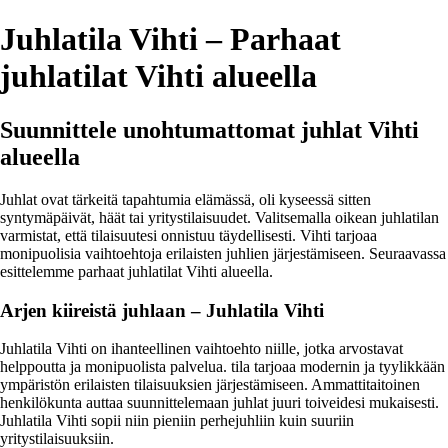
Juhlatila Vihti – Parhaat
juhlatilat Vihti alueella
Suunnittele unohtumattomat juhlat Vihti
alueella
Juhlat ovat tärkeitä tapahtumia elämässä, oli kyseessä sitten
syntymäpäivät, häät tai yritystilaisuudet. Valitsemalla oikean juhlatilan
varmistat, että tilaisuutesi onnistuu täydellisesti. Vihti tarjoaa
monipuolisia vaihtoehtoja erilaisten juhlien järjestämiseen. Seuraavassa
esittelemme parhaat juhlatilat Vihti alueella.
Arjen kiireistä juhlaan – Juhlatila Vihti
Juhlatila Vihti on ihanteellinen vaihtoehto niille, jotka arvostavat
helppoutta ja monipuolista palvelua. tila tarjoaa modernin ja tyylikkään
ympäristön erilaisten tilaisuuksien järjestämiseen. Ammattitaitoinen
henkilökunta auttaa suunnittelemaan juhlat juuri toiveidesi mukaisesti.
Juhlatila Vihti sopii niin pieniin perhejuhliin kuin suuriin
yritystilaisuuksiin.