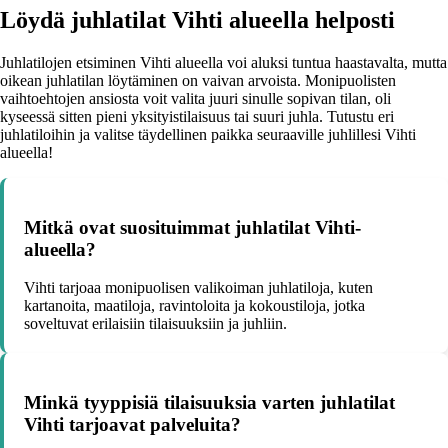
Löydä juhlatilat Vihti alueella helposti
Juhlatilojen etsiminen Vihti alueella voi aluksi tuntua haastavalta, mutta
oikean juhlatilan löytäminen on vaivan arvoista. Monipuolisten
vaihtoehtojen ansiosta voit valita juuri sinulle sopivan tilan, oli
kyseessä sitten pieni yksityistilaisuus tai suuri juhla. Tutustu eri
juhlatiloihin ja valitse täydellinen paikka seuraaville juhlillesi Vihti
alueella!
Mitkä ovat suosituimmat juhlatilat Vihti-
alueella?
Vihti tarjoaa monipuolisen valikoiman juhlatiloja, kuten
kartanoita, maatiloja, ravintoloita ja kokoustiloja, jotka
soveltuvat erilaisiin tilaisuuksiin ja juhliin.
Minkä tyyppisiä tilaisuuksia varten juhlatilat
Vihti tarjoavat palveluita?