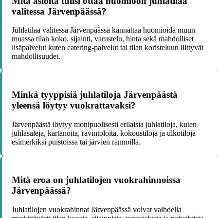
Mitä asioita tulisi ottaa huomioon juhlatilaa
valitessa Järvenpäässä?
Juhlatilaa valitessa Järvenpäässä kannattaa huomioida muun
muassa tilan koko, sijainti, varustelu, hinta sekä mahdolliset
lisäpalvelut kuten catering-palvelut tai tilan koristeluun liittyvät
mahdollisuudet.
Minkä tyyppisiä juhlatiloja Järvenpäästä
yleensä löytyy vuokrattavaksi?
Järvenpäästä löytyy monipuolisesti erilaisia juhlatiloja, kuten
juhlasaleja, kartanoita, ravintoloita, kokoustiloja ja ulkotiloja
esimerkiksi puistoissa tai järvien rannoilla.
Mitä eroa on juhlatilojen vuokrahinnoissa
Järvenpäässä?
Juhlatilojen vuokrahinnat Järvenpäässä voivat vaihdella