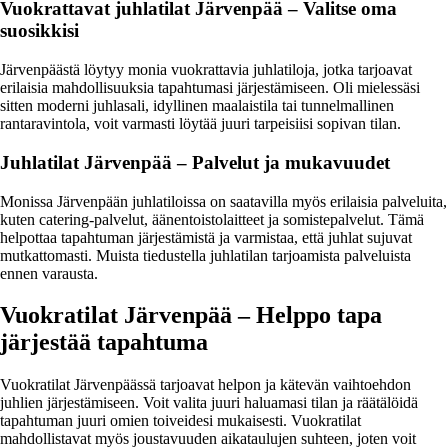
Vuokrattavat juhlatilat Järvenpää – Valitse oma
suosikkisi
Järvenpäästä löytyy monia vuokrattavia juhlatiloja, jotka tarjoavat
erilaisia mahdollisuuksia tapahtumasi järjestämiseen. Oli mielessäsi
sitten moderni juhlasali, idyllinen maalaistila tai tunnelmallinen
rantaravintola, voit varmasti löytää juuri tarpeisiisi sopivan tilan.
Juhlatilat Järvenpää – Palvelut ja mukavuudet
Monissa Järvenpään juhlatiloissa on saatavilla myös erilaisia palveluita,
kuten catering-palvelut, äänentoistolaitteet ja somistepalvelut. Tämä
helpottaa tapahtuman järjestämistä ja varmistaa, että juhlat sujuvat
mutkattomasti. Muista tiedustella juhlatilan tarjoamista palveluista
ennen varausta.
Vuokratilat Järvenpää – Helppo tapa
järjestää tapahtuma
Vuokratilat Järvenpäässä tarjoavat helpon ja kätevän vaihtoehdon
juhlien järjestämiseen. Voit valita juuri haluamasi tilan ja räätälöidä
tapahtuman juuri omien toiveidesi mukaisesti. Vuokratilat
mahdollistavat myös joustavuuden aikataulujen suhteen, joten voit