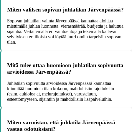
Miten valitsen sopivan juhlatilan Järvenpäässä?
Sopivan juhlatilan valinta Järvenpäässä kannattaa aloittaa
miettimällä juhlan luonnetta, vierasmäärää, budjettia ja haluttua
sijaintia. Vertailemalla eri vaihtoehtoja ja tekemällä kattavan
selvityksen eri tiloista voi löytää juuri omiin tarpeisiin sopivan
tilan.
Mitä tulee ottaa huomioon juhlatilan sopivuutta
arvioidessa Järvenpäässä?
Juhlatilan sopivuutta arvioidessa Järvenpäässä kannattaa
kiinnittää huomiota tilan kokoon, mahdollisiin rajoituksiin
(esim. aukioloajat, melurajoitukset), varusteluun,
esteettömyyteen, sijaintiin ja mahdollisiin lisäpalveluihin.
Miten varmistan, että juhlatila Järvenpäässä
vastaa odotuksiani?