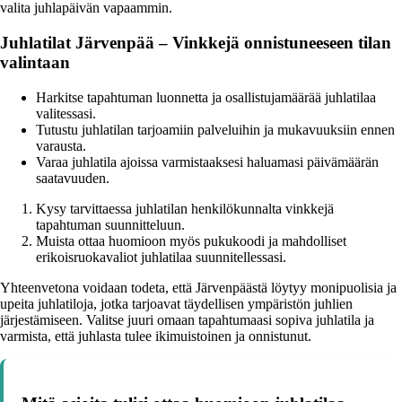
valita juhlapäivän vapaammin.
Juhlatilat Järvenpää – Vinkkejä onnistuneeseen tilan
valintaan
Harkitse tapahtuman luonnetta ja osallistujamäärää juhlatilaa
valitessasi.
Tutustu juhlatilan tarjoamiin palveluihin ja mukavuuksiin ennen
varausta.
Varaa juhlatila ajoissa varmistaaksesi haluamasi päivämäärän
saatavuuden.
Kysy tarvittaessa juhlatilan henkilökunnalta vinkkejä
tapahtuman suunnitteluun.
Muista ottaa huomioon myös pukukoodi ja mahdolliset
erikoisruokavaliot juhlatilaa suunnitellessasi.
Yhteenvetona voidaan todeta, että Järvenpäästä löytyy monipuolisia ja
upeita juhlatiloja, jotka tarjoavat täydellisen ympäristön juhlien
järjestämiseen. Valitse juuri omaan tapahtumaasi sopiva juhlatila ja
varmista, että juhlasta tulee ikimuistoinen ja onnistunut.