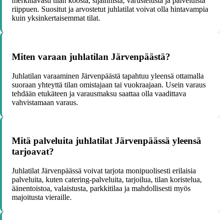
merkittävästi tilan koosta, sijainnista, varustelusta ja palveluista
riippuen. Suositut ja arvostetut juhlatilat voivat olla hintavampia
kuin yksinkertaisemmat tilat.
Miten varaan juhlatilan Järvenpäästä?
Juhlatilan varaaminen Järvenpäästä tapahtuu yleensä ottamalla
suoraan yhteyttä tilan omistajaan tai vuokraajaan. Usein varaus
tehdään etukäteen ja varausmaksu saattaa olla vaadittava
vahvistamaan varaus.
Mitä palveluita juhlatilat Järvenpäässä yleensä
tarjoavat?
Juhlatilat Järvenpäässä voivat tarjota monipuolisesti erilaisia
palveluita, kuten catering-palveluita, tarjoilua, tilan koristelua,
äänentoistoa, valaistusta, parkkitilaa ja mahdollisesti myös
majoitusta vieraille.