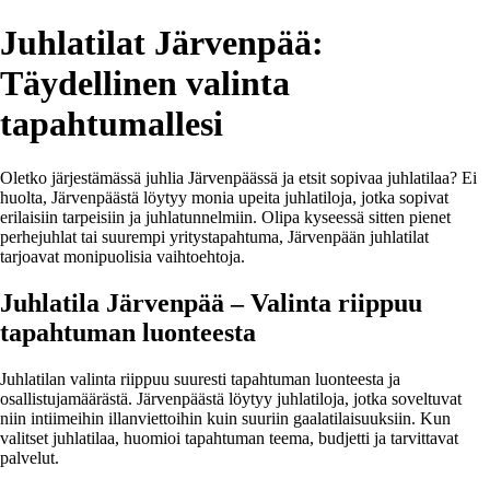
Juhlatilat Järvenpää:
Täydellinen valinta
tapahtumallesi
Oletko järjestämässä juhlia Järvenpäässä ja etsit sopivaa juhlatilaa? Ei
huolta, Järvenpäästä löytyy monia upeita juhlatiloja, jotka sopivat
erilaisiin tarpeisiin ja juhlatunnelmiin. Olipa kyseessä sitten pienet
perhejuhlat tai suurempi yritystapahtuma, Järvenpään juhlatilat
tarjoavat monipuolisia vaihtoehtoja.
Juhlatila Järvenpää – Valinta riippuu
tapahtuman luonteesta
Juhlatilan valinta riippuu suuresti tapahtuman luonteesta ja
osallistujamäärästä. Järvenpäästä löytyy juhlatiloja, jotka soveltuvat
niin intiimeihin illanviettoihin kuin suuriin gaalatilaisuuksiin. Kun
valitset juhlatilaa, huomioi tapahtuman teema, budjetti ja tarvittavat
palvelut.