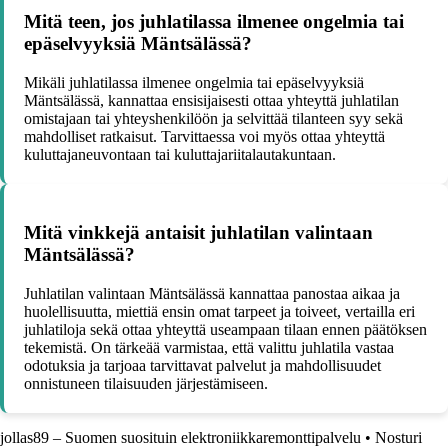
Mitä teen, jos juhlatilassa ilmenee ongelmia tai
epäselvyyksiä Mäntsälässä?
Mikäli juhlatilassa ilmenee ongelmia tai epäselvyyksiä
Mäntsälässä, kannattaa ensisijaisesti ottaa yhteyttä juhlatilan
omistajaan tai yhteyshenkilöön ja selvittää tilanteen syy sekä
mahdolliset ratkaisut. Tarvittaessa voi myös ottaa yhteyttä
kuluttajaneuvontaan tai kuluttajariitalautakuntaan.
Mitä vinkkejä antaisit juhlatilan valintaan
Mäntsälässä?
Juhlatilan valintaan Mäntsälässä kannattaa panostaa aikaa ja
huolellisuutta, miettiä ensin omat tarpeet ja toiveet, vertailla eri
juhlatiloja sekä ottaa yhteyttä useampaan tilaan ennen päätöksen
tekemistä. On tärkeää varmistaa, että valittu juhlatila vastaa
odotuksia ja tarjoaa tarvittavat palvelut ja mahdollisuudet
onnistuneen tilaisuuden järjestämiseen.
jollas89 – Suomen suosituin elektroniikkaremonttipalvelu
•
Nosturi