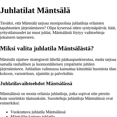
Juhlatilat Mäntsälä
Tiesitkö, että Mäntsälä tarjoaa monipuolisia juhlatiloja erilaisten
tapahtumien järjestämiseen? Olipa kyseessä sitten syntymäpäivät, häät,
yritystilaisuudet tai muut juhlat, Mäntsälästä löytyy vaihtoehtoja
jokaiseen tarpeeseen.
Miksi valita juhlatila Mäntsälästä?
Mäntsälä sijaitsee strategisesti lähellä pääkaupunkiseutua, mutta tarjoaa
samalla rauhallisen ja luonnonläheisen ympäristön juhlien
järjestämiseen. Juhlatilan valinnassa kannattaa kiinnittää huomiota tilan
kokoon, varusteluun, sijaintiin ja palveluihin.
Juhlatilavaihtoehdot Mäntsälässä
Mäntsälässä on monia erilaisia juhlatiloja, jotka sopivat niin pieniin
kuin suuriinkin tilaisuuksiin. Suositeltuja juhlatiloja Mäntsälässä ovat
esimerkiksi:
Vuokrattava juhlatila Mäntsälässä
Mäntsälän kartano juhlatila