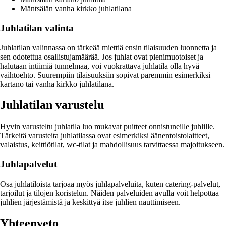
Mäntsälän vanha kirkko juhlatilana
Juhlatilan valinta
Juhlatilan valinnassa on tärkeää miettiä ensin tilaisuuden luonnetta ja
sen odotettua osallistujamäärää. Jos juhlat ovat pienimuotoiset ja
halutaan intiimiä tunnelmaa, voi vuokrattava juhlatila olla hyvä
vaihtoehto. Suurempiin tilaisuuksiin sopivat paremmin esimerkiksi
kartano tai vanha kirkko juhlatilana.
Juhlatilan varustelu
Hyvin varusteltu juhlatila luo mukavat puitteet onnistuneille juhlille.
Tärkeitä varusteita juhlatilassa ovat esimerkiksi äänentoistolaitteet,
valaistus, keittiötilat, wc-tilat ja mahdollisuus tarvittaessa majoitukseen.
Juhlapalvelut
Osa juhlatiloista tarjoaa myös juhlapalveluita, kuten catering-palvelut,
tarjoilut ja tilojen koristelun. Näiden palveluiden avulla voit helpottaa
juhlien järjestämistä ja keskittyä itse juhlien nauttimiseen.
Yhteenveto