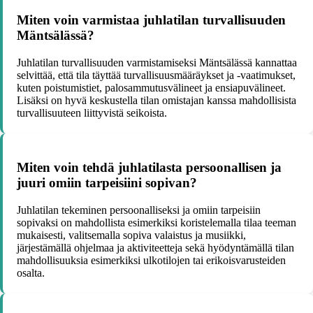
Miten voin varmistaa juhlatilan turvallisuuden
Mäntsälässä?
Juhlatilan turvallisuuden varmistamiseksi Mäntsälässä kannattaa
selvittää, että tila täyttää turvallisuusmääräykset ja -vaatimukset,
kuten poistumistiet, palosammutusvälineet ja ensiapuvälineet.
Lisäksi on hyvä keskustella tilan omistajan kanssa mahdollisista
turvallisuuteen liittyvistä seikoista.
Miten voin tehdä juhlatilasta persoonallisen ja
juuri omiin tarpeisiini sopivan?
Juhlatilan tekeminen persoonalliseksi ja omiin tarpeisiin
sopivaksi on mahdollista esimerkiksi koristelemalla tilaa teeman
mukaisesti, valitsemalla sopiva valaistus ja musiikki,
järjestämällä ohjelmaa ja aktiviteetteja sekä hyödyntämällä tilan
mahdollisuuksia esimerkiksi ulkotilojen tai erikoisvarusteiden
osalta.