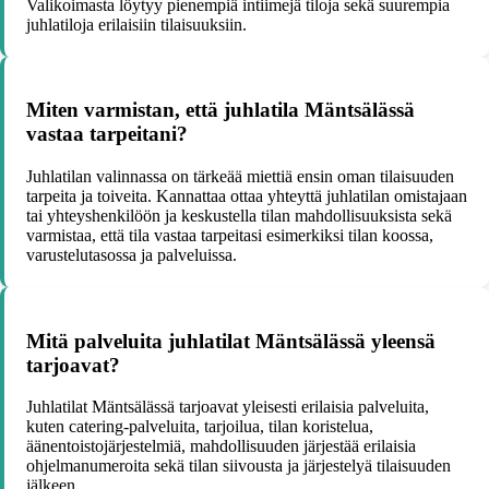
Valikoimasta löytyy pienempiä intiimejä tiloja sekä suurempia
juhlatiloja erilaisiin tilaisuuksiin.
Miten varmistan, että juhlatila Mäntsälässä
vastaa tarpeitani?
Juhlatilan valinnassa on tärkeää miettiä ensin oman tilaisuuden
tarpeita ja toiveita. Kannattaa ottaa yhteyttä juhlatilan omistajaan
tai yhteyshenkilöön ja keskustella tilan mahdollisuuksista sekä
varmistaa, että tila vastaa tarpeitasi esimerkiksi tilan koossa,
varustelutasossa ja palveluissa.
Mitä palveluita juhlatilat Mäntsälässä yleensä
tarjoavat?
Juhlatilat Mäntsälässä tarjoavat yleisesti erilaisia palveluita,
kuten catering-palveluita, tarjoilua, tilan koristelua,
äänentoistojärjestelmiä, mahdollisuuden järjestää erilaisia
ohjelmanumeroita sekä tilan siivousta ja järjestelyä tilaisuuden
jälkeen.