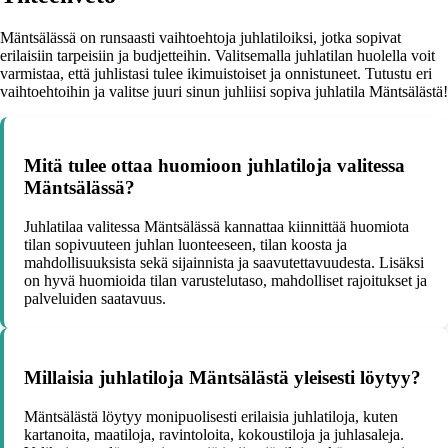
Mäntsälässä on runsaasti vaihtoehtoja juhlatiloiksi, jotka sopivat
erilaisiin tarpeisiin ja budjetteihin. Valitsemalla juhlatilan huolella voit
varmistaa, että juhlistasi tulee ikimuistoiset ja onnistuneet. Tutustu eri
vaihtoehtoihin ja valitse juuri sinun juhliisi sopiva juhlatila Mäntsälästä!
Mitä tulee ottaa huomioon juhlatiloja valitessa
Mäntsälässä?
Juhlatilaa valitessa Mäntsälässä kannattaa kiinnittää huomiota
tilan sopivuuteen juhlan luonteeseen, tilan koosta ja
mahdollisuuksista sekä sijainnista ja saavutettavuudesta. Lisäksi
on hyvä huomioida tilan varustelutaso, mahdolliset rajoitukset ja
palveluiden saatavuus.
Millaisia juhlatiloja Mäntsälästä yleisesti löytyy?
Mäntsälästä löytyy monipuolisesti erilaisia juhlatiloja, kuten
kartanoita, maatiloja, ravintoloita, kokoustiloja ja juhlasaleja.