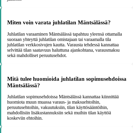
Miten voin varata juhlatilan Mäntsälässä?
Juhlatilan varaaminen Mäntsälässä tapahtuu yleensä ottamalla
suoraan yhteyttä juhlatilan omistajaan tai varaamalla tila
juhlatilan verkkosivujen kautta. Varausta tehdessä kannattaa
selvittää tilan saatavuus haluttuna ajankohtana, varausmaksu
sekä mahdolliset peruutusehdot.
Mitä tulee huomioida juhlatilan sopimusehdoissa
Mäntsälässä?
Juhlatilan sopimusehdoissa Mäntsälässä kannattaa kiinnittää
huomiota muun muassa varaus- ja maksuehtoihin,
peruutusehtoihin, vakuutuksiin, tilan käyttösääntöihin,
mahdollisiin lisäkustannuksiin sekä muihin tilan käyttöä
koskeviin ehtoihin.