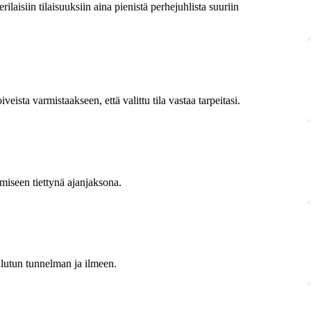
erilaisiin tilaisuuksiin aina pienistä perhejuhlista suuriin
veista varmistaakseen, että valittu tila vastaa tarpeitasi.
amiseen tiettynä ajanjaksona.
halutun tunnelman ja ilmeen.