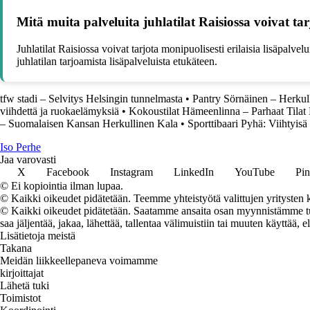
Mitä muita palveluita juhlatilat Raisiossa voivat ta
Juhlatilat Raisiossa voivat tarjota monipuolisesti erilaisia lisäpalve
juhlatilan tarjoamista lisäpalveluista etukäteen.
tfw stadi – Selvitys Helsingin tunnelmasta
•
Pantry Sörnäinen – Herkul
viihdettä ja ruokaelämyksiä
•
Kokoustilat Hämeenlinna – Parhaat Tilat 
– Suomalaisen Kansan Herkullinen Kala
•
Sporttibaari Pyhä: Viihtyisä
I
so
P
erhe
Jaa varovasti
X
Facebook
Instagram
LinkedIn
YouTube
Pin
© Ei kopiointia ilman lupaa.
© Kaikki oikeudet pidätetään. Teemme yhteistyötä valittujen yritysten k
© Kaikki oikeudet pidätetään. Saatamme ansaita osan myynnistämme tuot
saa jäljentää, jakaa, lähettää, tallentaa välimuistiin tai muuten käyttää, e
Lisätietoja meistä
Takana
Meidän liikkeellepaneva voimamme
kirjoittajat
Lähetä tuki
Toimistot