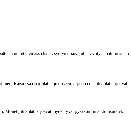
 sitten suunnittelemassa häitä, syntymäpäiväjuhlia, yritystapahtumaa tai
allinen, Raisiossa on juhlatila jokaiseen tarpeeseen. Juhlatilat tarjoavat
ekin. Monet juhlatilat tarjoavat myös hyvät pysäköintimahdollisuudet,