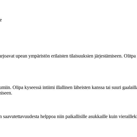
e
rjoavat upean ympäristön erilaisten tilaisuuksien järjestämiseen. Olitpa
umiin. Olipa kyseessä intiimi illallinen läheisten kanssa tai suuri gaalaill
miseen.
en saavutettavuudesta helppoa niin paikallisille asukkaille kuin vieraill