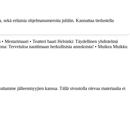
ta, sekä erilaisia ohjelmanumeroita juhliin. Kannattaa tiedustella
a
•
Mestarimaari
•
Teatteri baari Helsinki: Täydellinen yhdistelmä
na: Tervetuloa nauttimaan herkullisista annoksista!
•
Muikea Muikku
ttamme jälleenmyyjien kanssa. Tällä sivustolla olevaa materiaalia ei