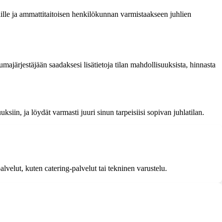
häille ja ammattitaitoisen henkilökunnan varmistaakseen juhlien
umajärjestäjään saadaksesi lisätietoja tilan mahdollisuuksista, hinnasta
uuksiin, ja löydät varmasti juuri sinun tarpeisiisi sopivan juhlatilan.
alvelut, kuten catering-palvelut tai tekninen varustelu.