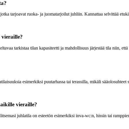
ta?
tka tarjoavat ruoka- ja juomatarjoilut juhliin. Kannattaa selvittää etukät
 vieraille?
siteltavaa tarkistaa tilan kapasiteetti ja mahdollisuus järjestää tila niin, 
ilaisuuksia esimerkiksi puutarhassa tai terassilla, mikäli sääolosuhteet s
ikille vieraille?
alitsemasi juhlatila on esteetön esimerkiksi inva-wc:n, hissin tai ramppie