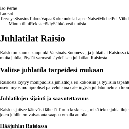
I
so
P
erhe
Luokat
Terveys
Sisustus
Talous
Vapaa
Kokemuksia
Lapset
Naiset
Miehet
Peli
Viihd
Minun tilini
Rekisteröidy
Sähköposti uutisia
Juhlatilat Raisio
Raisio on kaunis kaupunki Varsinais-Suomessa, ja juhlatilat Raisiossa ta
muita juhlia, löydät varmasti täydellisen juhlatilan Raisiosta.
Valitse juhlatila tarpeidesi mukaan
Raisiosta löytyy monipuolisia juhlatiloja eri kokoisiin ja tyylisiin tapaht
usein myös monipuoliset palvelut aina cateringista juhlatunnelman luo
Juhlatilojen sijainti ja saavutettavuus
Raisio sijaitsee kätevästi lähellä Turun keskustaa, mikä tekee juhlatiloj
joten juhliin on vaivatonta saapua omalla autolla.
Hääjuhlat Raisiossa