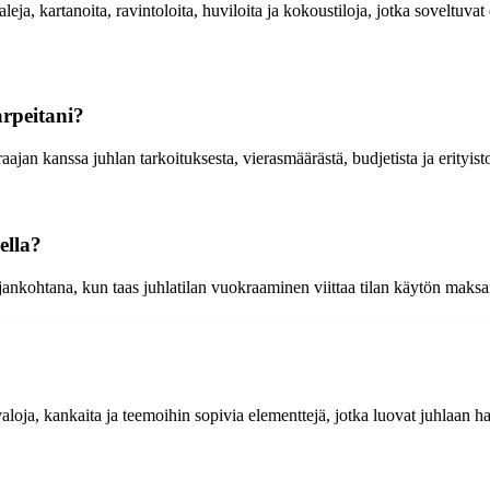
aleja, kartanoita, ravintoloita, huviloita ja kokoustiloja, jotka soveltuvat 
arpeitani?
ajan kanssa juhlan tarkoituksesta, vierasmäärästä, budjetista ja erityistoi
ella?
ajankohtana, kun taas juhlatilan vuokraaminen viittaa tilan käytön maks
, valoja, kankaita ja teemoihin sopivia elementtejä, jotka luovat juhlaan 