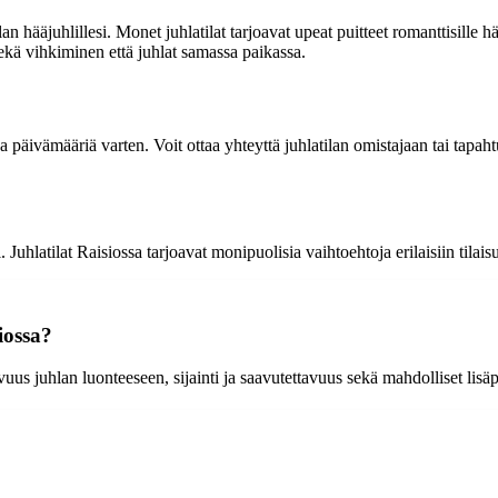
n hääjuhlillesi. Monet juhlatilat tarjoavat upeat puitteet romanttisille 
sekä vihkiminen että juhlat samassa paikassa.
a päivämääriä varten. Voit ottaa yhteyttä juhlatilan omistajaan tai tapaht
i. Juhlatilat Raisiossa tarjoavat monipuolisia vaihtoehtoja erilaisiin tilais
iossa?
uus juhlan luonteeseen, sijainti ja saavutettavuus sekä mahdolliset lisäp