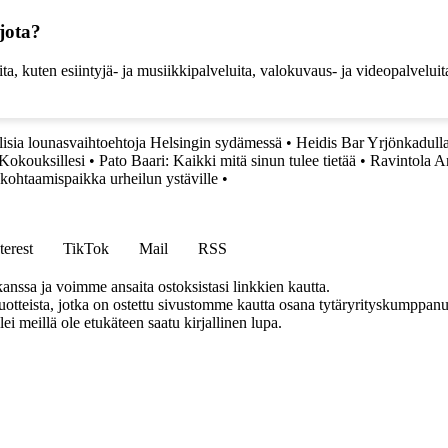
rjota?
luita, kuten esiintyjä- ja musiikkipalveluita, valokuvaus- ja videopalvelui
lisia lounasvaihtoehtoja Helsingin sydämessä
•
Heidis Bar Yrjönkadull
Kokouksillesi
•
Pato Baari: Kaikki mitä sinun tulee tietää
•
Ravintola An
 kohtaamispaikka urheilun ystäville
•
terest
TikTok
Mail
RSS
anssa ja voimme ansaita ostoksistasi linkkien kautta.
teista, jotka on ostettu sivustomme kautta osana tytäryrityskumppanuu
llei meillä ole etukäteen saatu kirjallinen lupa.