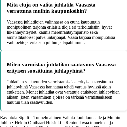
Mitä etuja on valita juhlatila Vaasasta
verrattuna muihin kaupunkeihin?
Vaasassa juhlatilojen valinnassa on etuna kaupungin
monipuolinen tarjonta erilaisia tiloja eri tarkoituksiin, hyvät
liikenneyhteydet, kaunis merenrantaympäristö sekä
ammattitaitoiset palveluntarjoajat. Vaasa tarjoaa monipuolisia
vaihtoehtoja erilaisiin juhliin ja tapahtumiin.
Miten varmistaa juhlatilan saatavuus Vaasassa
erityisen suosittuina juhlapyhinä?
Juhlatilan saatavuuden varmistamiseksi erityisen suosittuina
juhlapyhinä Vaasassa kannattaa tehdä varaus hyvissä ajoin
etukäteen. Monet juhlatilat ovat varattuja etukäteen juhlapyhien
aikaan, joten varaaminen ajoissa on tärkeää varmistaakseen
halutun tilan saatavuuden.
Ravintola Sipuli – Tunnelmallinen Valinta Joululounaalle ja Muihin
Juhiin
•
Heidin Olutbaari Helsinki – Rentouttavaa tunnelmaa ja