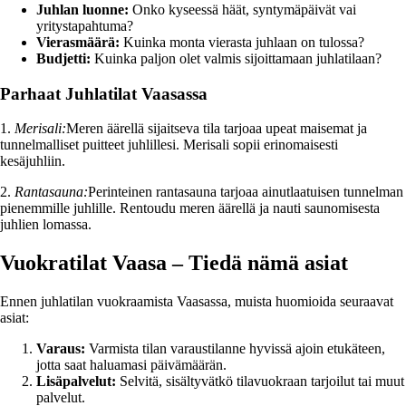
Juhlan luonne:
Onko kyseessä häät, syntymäpäivät vai
yritystapahtuma?
Vierasmäärä:
Kuinka monta vierasta juhlaan on tulossa?
Budjetti:
Kuinka paljon olet valmis sijoittamaan juhlatilaan?
Parhaat Juhlatilat Vaasassa
1.
Merisali:
Meren äärellä sijaitseva tila tarjoaa upeat maisemat ja
tunnelmalliset puitteet juhlillesi. Merisali sopii erinomaisesti
kesäjuhliin.
2.
Rantasauna:
Perinteinen rantasauna tarjoaa ainutlaatuisen tunnelman
pienemmille juhlille. Rentoudu meren äärellä ja nauti saunomisesta
juhlien lomassa.
Vuokratilat Vaasa – Tiedä nämä asiat
Ennen juhlatilan vuokraamista Vaasassa, muista huomioida seuraavat
asiat:
Varaus:
Varmista tilan varaustilanne hyvissä ajoin etukäteen,
jotta saat haluamasi päivämäärän.
Lisäpalvelut:
Selvitä, sisältyvätkö tilavuokraan tarjoilut tai muut
palvelut.