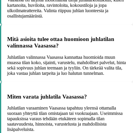
kartanoita, huviloita, ravintoloita, kokoustiloja ja jopa
ulkoilmateattereita. Valinta riippuu juhlan luonteesta ja
osallistujamäärästä.
Mitä asioita tulee ottaa huomioon juhlatilan
valinnassa Vaasassa?
Juhlatilan valinnassa Vaasassa kannattaa huomioida muun
muassa tilan koko, sijainti, varustelu, mahdolliset palvelut, hinta
sekä sopivuus juhlan teemaan ja tyyliin. On tärkeää valita tila,
joka vastaa juhlan tarpeita ja luo halutun tunnelman.
Miten varata juhlatila Vaasassa?
Juhlatilan varaaminen Vaasassa tapahtuu yleensä ottamalla
suoraan yhteyttä tilan omistajaan tai vuokraajaan. Useimmissa
tapauksissa varaus tehdään etukäteen sopimalla tilan
saatavuudesta, hinnoista, varustelusta ja mahdollisista
lisäpalveluista.