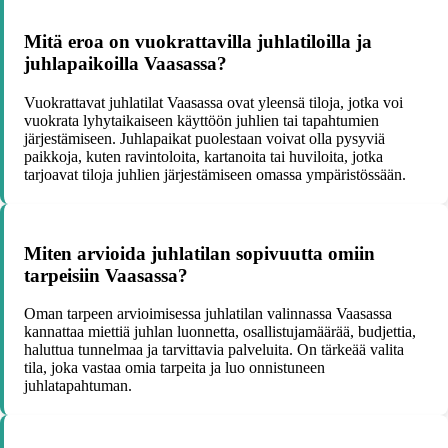
Mitä eroa on vuokrattavilla juhlatiloilla ja
juhlapaikoilla Vaasassa?
Vuokrattavat juhlatilat Vaasassa ovat yleensä tiloja, jotka voi
vuokrata lyhytaikaiseen käyttöön juhlien tai tapahtumien
järjestämiseen. Juhlapaikat puolestaan voivat olla pysyviä
paikkoja, kuten ravintoloita, kartanoita tai huviloita, jotka
tarjoavat tiloja juhlien järjestämiseen omassa ympäristössään.
Miten arvioida juhlatilan sopivuutta omiin
tarpeisiin Vaasassa?
Oman tarpeen arvioimisessa juhlatilan valinnassa Vaasassa
kannattaa miettiä juhlan luonnetta, osallistujamäärää, budjettia,
haluttua tunnelmaa ja tarvittavia palveluita. On tärkeää valita
tila, joka vastaa omia tarpeita ja luo onnistuneen
juhlatapahtuman.