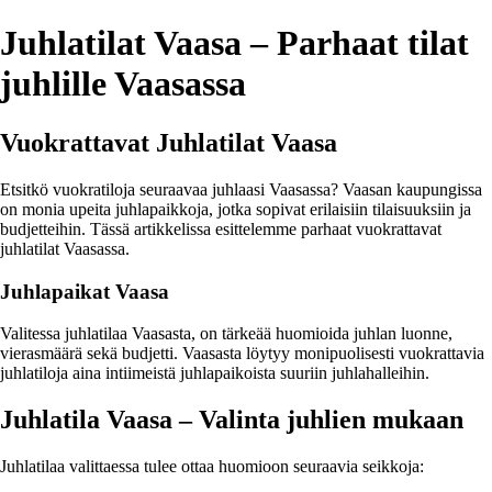
Juhlatilat Vaasa – Parhaat tilat
juhlille Vaasassa
Vuokrattavat Juhlatilat Vaasa
Etsitkö vuokratiloja seuraavaa juhlaasi Vaasassa? Vaasan kaupungissa
on monia upeita juhlapaikkoja, jotka sopivat erilaisiin tilaisuuksiin ja
budjetteihin. Tässä artikkelissa esittelemme parhaat vuokrattavat
juhlatilat Vaasassa.
Juhlapaikat Vaasa
Valitessa juhlatilaa Vaasasta, on tärkeää huomioida juhlan luonne,
vierasmäärä sekä budjetti. Vaasasta löytyy monipuolisesti vuokrattavia
juhlatiloja aina intiimeistä juhlapaikoista suuriin juhlahalleihin.
Juhlatila Vaasa – Valinta juhlien mukaan
Juhlatilaa valittaessa tulee ottaa huomioon seuraavia seikkoja: