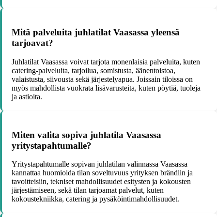
Mitä palveluita juhlatilat Vaasassa yleensä
tarjoavat?
Juhlatilat Vaasassa voivat tarjota monenlaisia palveluita, kuten
catering-palveluita, tarjoilua, somistusta, äänentoistoa,
valaistusta, siivousta sekä järjestelyapua. Joissain tiloissa on
myös mahdollista vuokrata lisävarusteita, kuten pöytiä, tuoleja
ja astioita.
Miten valita sopiva juhlatila Vaasassa
yritystapahtumalle?
Yritystapahtumalle sopivan juhlatilan valinnassa Vaasassa
kannattaa huomioida tilan soveltuvuus yrityksen brändiin ja
tavoitteisiin, tekniset mahdollisuudet esitysten ja kokousten
järjestämiseen, sekä tilan tarjoamat palvelut, kuten
kokoustekniikka, catering ja pysäköintimahdollisuudet.