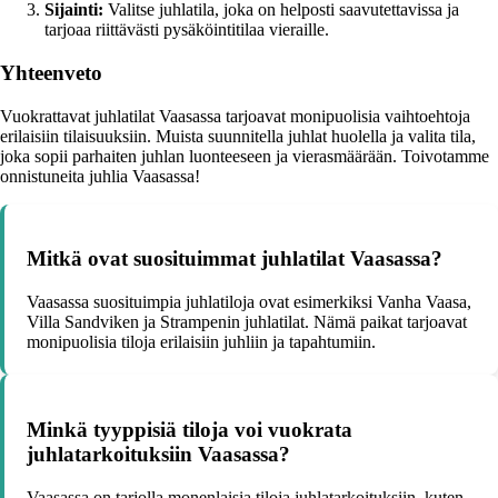
Sijainti:
Valitse juhlatila, joka on helposti saavutettavissa ja
tarjoaa riittävästi pysäköintitilaa vieraille.
Yhteenveto
Vuokrattavat juhlatilat Vaasassa tarjoavat monipuolisia vaihtoehtoja
erilaisiin tilaisuuksiin. Muista suunnitella juhlat huolella ja valita tila,
joka sopii parhaiten juhlan luonteeseen ja vierasmäärään. Toivotamme
onnistuneita juhlia Vaasassa!
Mitkä ovat suosituimmat juhlatilat Vaasassa?
Vaasassa suosituimpia juhlatiloja ovat esimerkiksi Vanha Vaasa,
Villa Sandviken ja Strampenin juhlatilat. Nämä paikat tarjoavat
monipuolisia tiloja erilaisiin juhliin ja tapahtumiin.
Minkä tyyppisiä tiloja voi vuokrata
juhlatarkoituksiin Vaasassa?
Vaasassa on tarjolla monenlaisia tiloja juhlatarkoituksiin, kuten