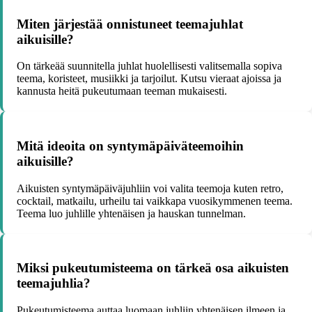
Miten järjestää onnistuneet teemajuhlat
aikuisille?
On tärkeää suunnitella juhlat huolellisesti valitsemalla sopiva
teema, koristeet, musiikki ja tarjoilut. Kutsu vieraat ajoissa ja
kannusta heitä pukeutumaan teeman mukaisesti.
Mitä ideoita on syntymäpäiväteemoihin
aikuisille?
Aikuisten syntymäpäiväjuhliin voi valita teemoja kuten retro,
cocktail, matkailu, urheilu tai vaikkapa vuosikymmenen teema.
Teema luo juhlille yhtenäisen ja hauskan tunnelman.
Miksi pukeutumisteema on tärkeä osa aikuisten
teemajuhlia?
Pukeutumisteema auttaa luomaan juhliin yhtenäisen ilmeen ja