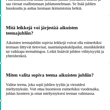
saa vieraat osallistumaan juhlatunnelmaan. Se lisää juhlien
hauskuutta ja auttaa luomaan ikimuistoisia hetkiä.
Mitä leikkejä voi järjestää aikuisten
teemajuhliin?
Aikuisten teemajuhliin sopivia leikkejä voivat olla esimerkiksi
teemaan liittyvät tietovisat, naamiaispukukilpailut, musiikkileikit
tai vaikkapa teemabingoa. Leikit lisäävät juhlien viihtyisyyttä ja
yhteishenkeä.
Miten valita sopiva teema aikuisten juhliin?
Valitse teema, joka sopii juhlien tyyliin ja vieraidesi
mieltymyksiin. Voit ottaa huomioon esimerkiksi vuodenaika,
juhlan luonteen ja omat mieltymyksesi teeman valinnassa.