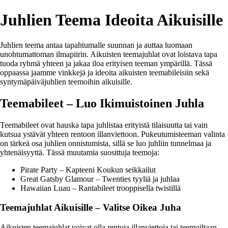
Juhlien Teema Ideoita Aikuisille
Juhlien teema antaa tapahtumalle suunnan ja auttaa luomaan
unohtumattoman ilmapiirin. Aikuisten teemajuhlat ovat loistava tapa
tuoda ryhmä yhteen ja jakaa iloa erityisen teeman ympärillä. Tässä
oppaassa jaamme vinkkejä ja ideoita aikuisten teemabileisiin sekä
syntymäpäiväjuhlien teemoihin aikuisille.
Teemabileet – Luo Ikimuistoinen Juhla
Teemabileet ovat hauska tapa juhlistaa erityistä tilaisuutta tai vain
kutsua ystävät yhteen rentoon illanviettoon. Pukeutumisteeman valinta
on tärkeä osa juhlien onnistumista, sillä se luo juhliin tunnelmaa ja
yhtenäisyyttä. Tässä muutamia suosittuja teemoja:
Pirate Party – Kapteeni Koukun seikkailut
Great Gatsby Glamour – Twenties tyyliä ja juhlaa
Hawaiian Luau – Rantabileet trooppisella twistillä
Teemajuhlat Aikuisille – Valitse Oikea Juha
Aikuisten teemajuhlat voivat olla rentoja illanviettoja tai teemoiltaan