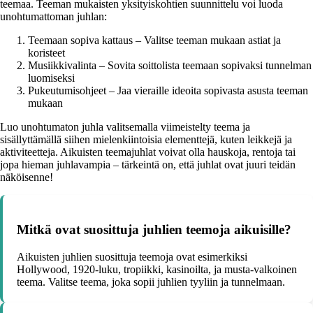
teemaa. Teeman mukaisten yksityiskohtien suunnittelu voi luoda
unohtumattoman juhlan:
Teemaan sopiva kattaus – Valitse teeman mukaan astiat ja
koristeet
Musiikkivalinta – Sovita soittolista teemaan sopivaksi tunnelman
luomiseksi
Pukeutumisohjeet – Jaa vieraille ideoita sopivasta asusta teeman
mukaan
Luo unohtumaton juhla valitsemalla viimeistelty teema ja
sisällyttämällä siihen mielenkiintoisia elementtejä, kuten leikkejä ja
aktiviteetteja. Aikuisten teemajuhlat voivat olla hauskoja, rentoja tai
jopa hieman juhlavampia – tärkeintä on, että juhlat ovat juuri teidän
näköisenne!
Mitkä ovat suosittuja juhlien teemoja aikuisille?
Aikuisten juhlien suosittuja teemoja ovat esimerkiksi
Hollywood, 1920-luku, tropiikki, kasinoilta, ja musta-valkoinen
teema. Valitse teema, joka sopii juhlien tyyliin ja tunnelmaan.