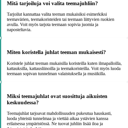
Mitä tarjoiluja voi valita teemajuhliin?
Tarjoilut kannattaa valita teeman mukaisiksi esimerkiksi
teemavärien, teemakoristeiden tai teemaan liittyvien ruokien
avulla. Voit myös tarjota teemaan sopivia juomia ja
naposteltavia.
Miten koristella juhlat teeman mukaisesti?
Koristele juhlat teeman mukaisilla koristeilla kuten ilmapalloilla,
kattauksilla, kattausliinoilla ja teemakoristeilla. Voit myös luoda
teemaan sopivan tunnelman valaistuksella ja musiikilla.
Miksi teemajuhlat ovat suosittuja aikuisten
keskuudessa?
Teemajuhlat tarjoavat mahdollisuuden pukeutua hauskasti,
luoda yhteistä tunnelmaa ja viettää aikaa ystävien kanssa
erilaisessa ympäristössä. Ne tuovat juhliin lisää iloa ja