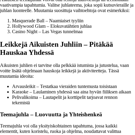
vaativampia tapahtumia. Valitse juhlateema, joka sopii kutsuvieraille ja
juhlan luonteelle. Muutamia suosittuja vaihtoehtoja ovat esimerkiksi:
Masquerade Ball – Naamiaiset tyyliin
Hollywood Glam – Elokuvatähtien juhlaa
Casino Night – Las Vegas tunnelmaa
Leikkejä Aikuisten Juhliin – Pitäkää
Hauskaa Yhdessä
Aikuisten juhlien ei tarvitse olla pelkkää istumista ja jutustelua, vaan
voitte lisätä ohjelmaan hauskoja leikkejä ja aktiviteetteja. Tässä
muutamia ideoita:
Arvausleikit – Testatkaa vieraiden tuntemusta toisistaan
Karaoke – Laulaminen yhdessä saa aina hyvän fiiliksen aikaan
Pelivalikoima – Lautapelit ja korttipelit tarjoavat rennon
tekemistä
Teemajuhla – Luovuutta ja Yhteishenkeä
Teemajuhla voi olla yksityiskohtainen tapahtuma, jossa kaikki
elementit, kuten koristelu, ruoka ja ohjelma, noudattavat valittua