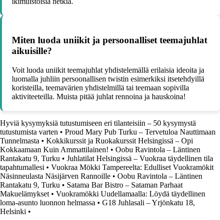
ikimuistoisia hetkiä.
Miten luoda uniikit ja persoonalliset teemajuhlat
aikuisille?
Voit luoda uniikit teemajuhlat yhdistelemällä erilaisia ideoita ja
luomalla juhliin persoonallisen twistin esimerkiksi itsetehdyillä
koristeilla, teemavärien yhdistelmillä tai teemaan sopivilla
aktiviteeteilla. Muista pitää juhlat rennoina ja hauskoina!
Hyviä kysymyksiä tutustumiseen eri tilanteisiin – 50 kysymystä
tutustumista varten
•
Proud Mary Pub Turku – Tervetuloa Nauttimaan
Tunnelmasta
•
Kokkikurssit ja Ruokakurssit Helsingissä – Opi
Kokkaamaan Kuin Ammattilainen!
•
Oobu Ravintola – Läntinen
Rantakatu 9, Turku
•
Juhlatilat Helsingissä – Vuokraa täydellinen tila
tapahtumallesi
•
Vuokraa Mökki Tampereelta: Edulliset Vuokramökit
Näsinneulasta Näsijärven Rannoille
•
Oobu Ravintola – Läntinen
Rantakatu 9, Turku
•
Satama Bar Bistro – Sataman Parhaat
Makuelämykset
•
Vuokramökki Uudellamaalla: Löydä täydellinen
loma-asunto luonnon helmassa
•
G18 Juhlasali – Yrjönkatu 18,
Helsinki
•