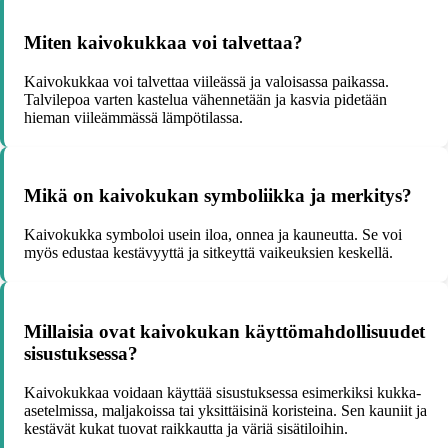
Miten kaivokukkaa voi talvettaa?
Kaivokukkaa voi talvettaa viileässä ja valoisassa paikassa.
Talvilepoa varten kastelua vähennetään ja kasvia pidetään
hieman viileämmässä lämpötilassa.
Mikä on kaivokukan symboliikka ja merkitys?
Kaivokukka symboloi usein iloa, onnea ja kauneutta. Se voi
myös edustaa kestävyyttä ja sitkeyttä vaikeuksien keskellä.
Millaisia ovat kaivokukan käyttömahdollisuudet
sisustuksessa?
Kaivokukkaa voidaan käyttää sisustuksessa esimerkiksi kukka-
asetelmissa, maljakoissa tai yksittäisinä koristeina. Sen kauniit ja
kestävät kukat tuovat raikkautta ja väriä sisätiloihin.