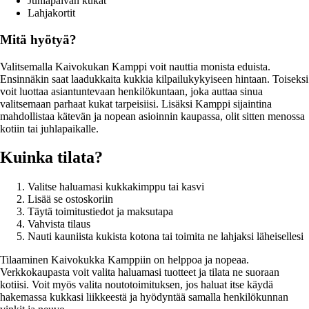
Juhlapäivän kukat
Lahjakortit
Mitä hyötyä?
Valitsemalla Kaivokukan Kamppi voit nauttia monista eduista.
Ensinnäkin saat laadukkaita kukkia kilpailukykyiseen hintaan. Toiseksi
voit luottaa asiantuntevaan henkilökuntaan, joka auttaa sinua
valitsemaan parhaat kukat tarpeisiisi. Lisäksi Kamppi sijaintina
mahdollistaa kätevän ja nopean asioinnin kaupassa, olit sitten menossa
kotiin tai juhlapaikalle.
Kuinka tilata?
Valitse haluamasi kukkakimppu tai kasvi
Lisää se ostoskoriin
Täytä toimitustiedot ja maksutapa
Vahvista tilaus
Nauti kauniista kukista kotona tai toimita ne lahjaksi läheisellesi
Tilaaminen Kaivokukka Kamppiin on helppoa ja nopeaa.
Verkkokaupasta voit valita haluamasi tuotteet ja tilata ne suoraan
kotiisi. Voit myös valita noutotoimituksen, jos haluat itse käydä
hakemassa kukkasi liikkeestä ja hyödyntää samalla henkilökunnan