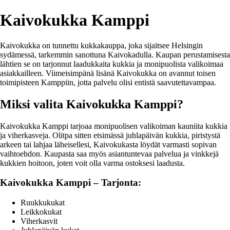
Kaivokukka Kamppi
Kaivokukka on tunnettu kukkakauppa, joka sijaitsee Helsingin
sydämessä, tarkemmin sanottuna Kaivokadulla. Kaupan perustamisesta
lähtien se on tarjonnut laadukkaita kukkia ja monipuolista valikoimaa
asiakkailleen. Viimeisimpänä lisänä Kaivokukka on avannut toisen
toimipisteen Kamppiin, jotta palvelu olisi entistä saavutettavampaa.
Miksi valita Kaivokukka Kamppi?
Kaivokukka Kamppi tarjoaa monipuolisen valikoiman kauniita kukkia
ja viherkasveja. Olitpa sitten etsimässä juhlapäivän kukkia, piristystä
arkeen tai lahjaa läheisellesi, Kaivokukasta löydät varmasti sopivan
vaihtoehdon. Kaupasta saa myös asiantuntevaa palvelua ja vinkkejä
kukkien hoitoon, joten voit olla varma ostoksesi laadusta.
Kaivokukka Kamppi – Tarjonta:
Ruukkukukat
Leikkokukat
Viherkasvit