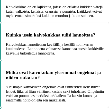
Kaivokukkaa on eri lajikkeita, joissa on erilaisia kukkien värejä
kuten valkoista, keltaista, oranssia ja punaista. Lajikkeet voivat
myös erota esimerkiksi kukkien muodon ja koon suhteen.
Kuinka usein kaivokukkaa tulisi lannoittaa?
Kaivokukkaa lannoitetaan keväällä ja kesällä noin kerran
kuukaudessa. Lannoitetta valittaessa kannattaa suosia kukkiville
kasveille tarkoitettua lannoitetta.
Mitkä ovat kaivokukan yleisimmät ongelmat ja
niiden ratkaisut?
Yleisimpiä kaivokukan ongelmia ovat esimerkiksi kellastuvat
lehdet, liika tai liian vähäinen kastelu sekä tuholaiset. Ongelmiin
voidaan puuttua esimerkiksi tarkkailemalla kasvin kuntoa ja
säätämällä hoito-ohjeita sen mukaisesti.