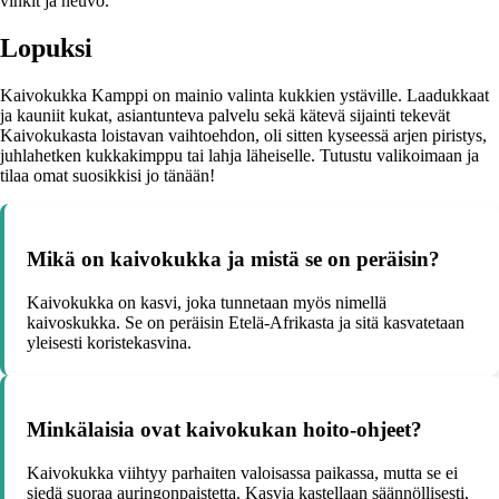
vinkit ja neuvo.
Lopuksi
Kaivokukka Kamppi on mainio valinta kukkien ystäville. Laadukkaat
ja kauniit kukat, asiantunteva palvelu sekä kätevä sijainti tekevät
Kaivokukasta loistavan vaihtoehdon, oli sitten kyseessä arjen piristys,
juhlahetken kukkakimppu tai lahja läheiselle. Tutustu valikoimaan ja
tilaa omat suosikkisi jo tänään!
Mikä on kaivokukka ja mistä se on peräisin?
Kaivokukka on kasvi, joka tunnetaan myös nimellä
kaivoskukka. Se on peräisin Etelä-Afrikasta ja sitä kasvatetaan
yleisesti koristekasvina.
Minkälaisia ovat kaivokukan hoito-ohjeet?
Kaivokukka viihtyy parhaiten valoisassa paikassa, mutta se ei
siedä suoraa auringonpaistetta. Kasvia kastellaan säännöllisesti,